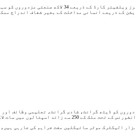
پریس کانفرنس سے خطاب کرتے ہوئے انہوں نے کہا کہ ورکر
یشن کے ذریعے انسانی مداخلت کے بغیر شفاف اندراج ممک
دوروں کو ڈیتھ گرانٹ، شادی گرانٹ، تعلیمی وظائف اور د
ھ روپے سالانہ تک کا علاج ممکن بنایا گیا ہے۔