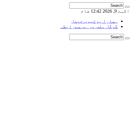
اگست 9, 2026 12:42 شام
ہمارا یوٹیوب چینل
گوگل پلس پر ہم سےرابطہ