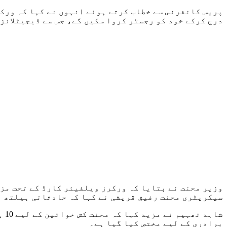
درج کرکے خود کو رجسٹر کروا سکیں گے، جس سے ڈیجیٹلائز
وزیر محنت نے بتایا کہ ورکرز ویلفیئر کارڈ کے تحت مز
سیکریٹری محنت رفیق قریشی نے کہا کہ حادثاتی ہیلتھ انشورنس کے تحت ملک کے 250 سے زائد اسپتالوں میں سات لاک
برادری کے لیے مختص کیا گیا ہے۔