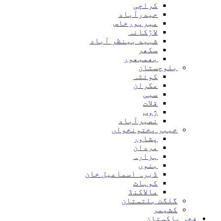
کراچی
حیدرآباد
میرپورخاص
لاڑکانہ
شہید بینظر آباد
سکھر
بھمبھور
بلوچستان
کوئٹہ
مکران
سبی
قلات
ژوب
نصیرآباد
خیبر پختونخواں
پشاور
مردان
ہزارہ
بنوں
ڈیرہ اسماعیل خان
کوہاٹ
مالاکنڈ
گلگت بلتستان
کشیمر
فخر پاکستان