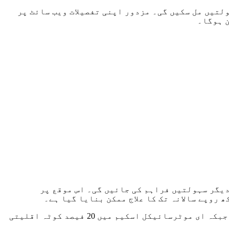
ز ویلفیئر کارڈ کے ذریعے 34 لاکھ صنعتی مزدوروں کو سہولتیں مل سکیں گی۔ مزدور اپنی تفصیلات ویب سائٹ پر
ن ہوگا۔
یگر سہولتیں فراہم کی جائیں گی۔ اس موقع پر
شاہد تھہیم نے مزید کہا کہ محنت کش خواتین کے لیے 10 ہزار الیکٹرک موٹر سائیکلیں مفت فراہم کی جارہی ہیں، جبکہ ای موٹرسائیکل اسکیم میں 20 فیصد کوٹہ اقلیتی