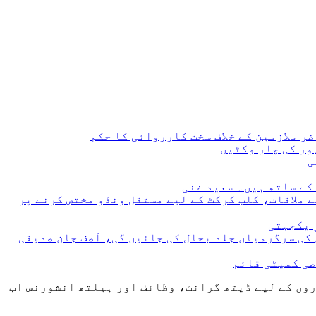
 ملازمین کے خلاف سخت کارروائی کا حکم
 ملاقات، کلب کرکٹ کے لیے مستقل ونڈو مختص کرنے پر
 یکجہتی
 کی سرگرمیاں جلد بحال کی جائیں گی، آصف جان صدیقی
صی کمیٹی قائم
روں کے لیے ڈیتھ گرانٹ، وظائف اور ہیلتھ انشورنس اب