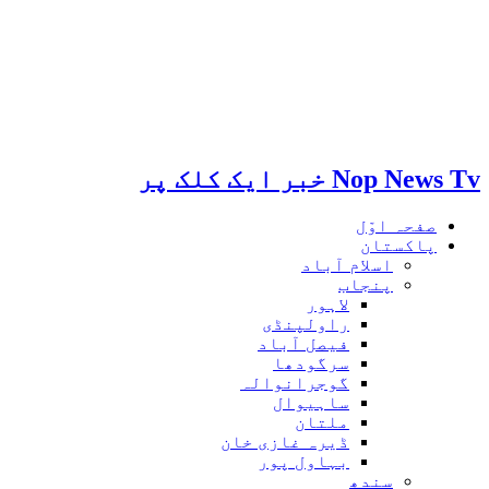
Nop News Tv خبر ایک کلک پر
صفحہ اوّل
پاکستان
اسلام آباد
پنجاب
لاہور
راولپنڈی
فیصل آباد
سرگودھا
گوجرانوالہ
ساہیوال
ملتان
ڈیرہ غازی خان
بہاول پور
سندھ