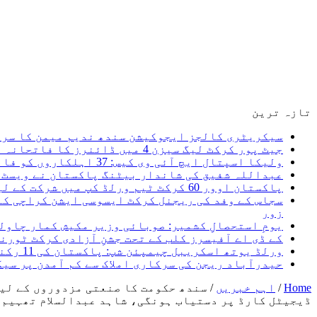
تازہ ترین
سیکریٹری کالجز ایجوکیشن سندھ ندیم میمن کا سرکا
جیٹ پور کرکٹ لیگ سیزن 4 میں ڈائنرز کا فاتحانہ آغاز، پہلے روز دونوں میچز اپنے نام کر لیے یوسف جیٹ پور کی چار وکٹیں
ولیکا اسپتال ایچ آئی وی کیس: 37 اہلکاروں کو فائنل شوکاز غفلت ثابت ہونے پر ایف آئی آر ہوگی، سعید غنی
عبداللہ شفیق کی شاندار بیٹنگ پاکستان نے ویسٹ ا
پاکستان اوور 60 کرکٹ ٹیم ورلڈ کپ میں شرکت کے لیے کینیڈا روانہ، میری نیک تمنائیں پاکستان کرکٹ ٹیم کے ساتھ ہیں۔ سعید غنی
سجاس کے وفد کی ریجنل کرکٹ ایسوسی ایشن کراچی کے
زور
یومِ استحصالِ کشمیر: صوبائی وزیر مکیش کمار چاول
کے ڈی اے آفیسرز کلب کے تحت جشنِ آزادی کرکٹ ٹور
ورلڈ یوتھ اسکریبل چیمپئن شپ: پاکستان کی 11 رکنی ٹیم کا اعلان، 5 اگست کو کینیا روانہ ہو گی
حیدرآباد ریجن کی سرکاری املاک سے کم آمدن پر سی
Home
/
اہم خبریں
/
سندھ حکومت کا صنعتی مزدوروں کے لیے
ڈیجیٹل کارڈ پر دستیاب ہونگی، شاہد عبدالسلام تھہیم