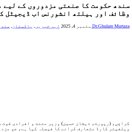
سندھ حکومت کا صنعتی مزدوروں کے لیے م
وظائف اور ہیلتھ انشورنس اب ڈیجیٹل کا
Dr.Ghulam Murtaza
ستمبر 4, 2025
اہم خبریں
,
پاکستان
,
سندھ
کراچی، (رپورٹ، ذیشان حسین) وزیر محنت و افرادی قوت س
ویلفیئر کارڈ متعارف کرانے کا فیصلہ کیا ہے، جو مزدور