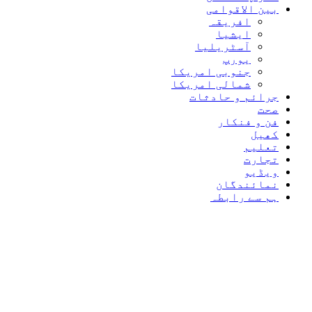
بین الاقوامی
افریقہ
ایشیا
آسٹریلیا
یورپ
جنوبی امریکا
شمالی امریکا
جرائم و حادثات
صحت
فن و فنکار
کھیل
تعلیم
تجارت
ویڈیو
نمائندگان
ہم سے رابطہ