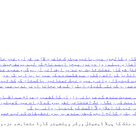
ری کالجوں میں بائیومیٹرک حاضری لازمی قرار، غیر حاضر
نڈیز کو اٹھ وکٹوں سے شکست دے کر سیریز برا بر کر دی
 صدر و کوئٹہ گلیڈی ایٹرز کے فرنچائز اونر ندیم عمر سے
ہ سمیت سندھ کے صوبائی وزراء کا کشمیری عوام سے اظہارِ
نامنٹ کی رنگا رنگ افتتاحی تقریب، کے ڈی اے میں کھیلوں
کریٹری کالج ایجوکیشن سندھ برہم، تحقیقات کے لیے خصو
 ملک کا پہلا ڈیجیٹل ورکر ویلفیئر کارڈ متعارف، مزدو