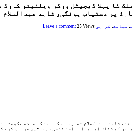
لک کا پہلا ڈیجیٹل ورکر ویلفیئر کارڈ 
رڈ پر دستیاب ہونگی، شاہد عبدالسلام 
,
سیاست
,
کراچی
25 Views
Leave a comment
ندھ شاہد عبدالسلام تھہیم نے کہا ہے کہ سندھ حکومت نے 
وں کو شفاف اور براہِ راست فلاحی سہولتیں فراہم کرے گ