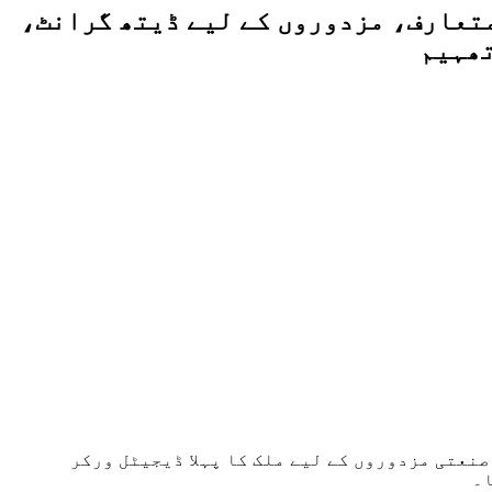
متعارف، مزدوروں کے لیے ڈیتھ گرانٹ،
تھہیم
صنعتی مزدوروں کے لیے ملک کا پہلا ڈیجیٹل ورکر
ا۔