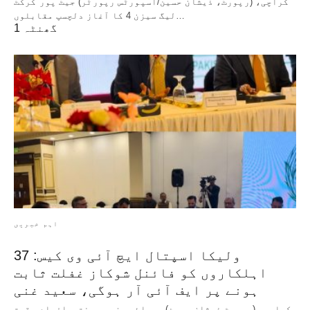
کراچی، (رپورٹ، ذیشان حسین/اسپورٹس رپورٹر) جیٹ پور کرکٹ
لیگ سیزن 4 کا آغاز دلچسپ مقابلوں…
1 گھنٹہ
اہم خبریں
ولیکا اسپتال ایچ آئی وی کیس: 37
اہلکاروں کو فائنل شوکاز غفلت ثابت
ہونے پر ایف آئی آر ہوگی، سعید غنی
کراچی، (رپورٹ ذیشان حسین) صوبائی وزیر محنت و افرادی قوت