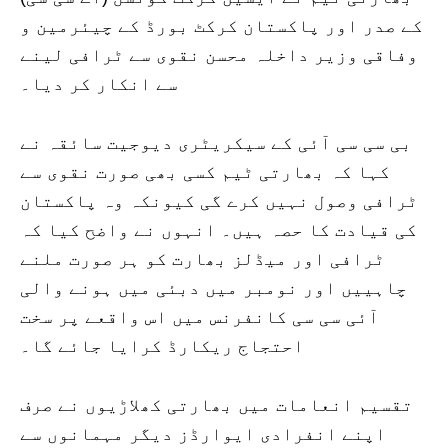
کے صدر اور پاکستان کرکٹ بورڈ کے چیئرمین و
وفاقی وزیر داخلہ محسن نقوی سے ٹرافی لینے
سے انکار کر دیا۔
بی سی سی آئی کے سیکریٹری دیوجیت سائقہ نے
کہا کہ بھارتی ٹیم کسی بھی صورت نقوی سے
ٹرافی وصول نہیں کرے گی کیونکہ وہ پاکستان
کی قیادت کا حصہ ہیں۔ انہوں نے واضح کیا کہ
ٹرافی اور میڈلز بھارت کو ہر صورت ملنے
چاہییں اور نومبر میں دبئی میں ہونے والی
آئی سی سی کانفرنس میں اس واقعے پر سخت
احتجاج ریکارڈ کرایا جائے گا۔
تقسیم انعامات میں بھارتی کھلاڑیوں نے صرف
اپنے انفرادی ایوارڈز دیگر مہمانوں سے