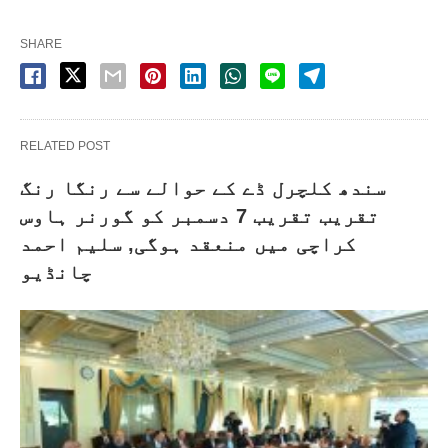
SHARE
RELATED POST
سندھ کلچرل ڈے کے حوالے سے رنگا رنگ
تقریب تقریب 7 دسمبر کو گورنر ہاوس
کراچی میں منعقد ہوگی, سلیم احمد
چانڈیو