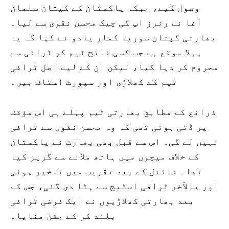
وصول کیے، جبکہ پاکستان کے کپتان سلمان
آغا نے رنرز اپ کی چیک محسن نقوی سے لیا۔
بھارتی کپتان سوریا کمار یادو نے کہا کہ یہ
پہلا موقع ہے جب کسی فاتح ٹیم کو ٹرافی سے
محروم کر دیا گیا، لیکن ان کے لیے اصل ٹرافی
ٹیم کے کھلاڑی اور سپورٹ اسٹاف ہیں۔
ذرائع کے مطابق بھارتی ٹیم پہلے ہی اس مؤقف
پر ڈٹی ہوئی تھی کہ وہ محسن نقوی سے ٹرافی
نہیں لے گی۔ اس سے قبل بھی بھارت نے پاکستان
کے خلاف میچوں میں ہاتھ ملانے سے گریز کیا
تھا۔ فائنل کے بعد تقریب میں تاخیر ہوئی
اور بالآخر ٹرافی اسٹیج سے ہٹا دی گئی، جس کے
بعد بھارتی کھلاڑیوں نے ایک فرضی ٹرافی
بلند کر کے جشن منایا۔