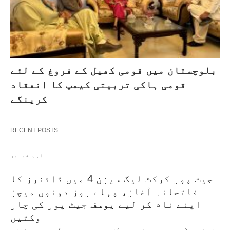
بلوچستان میں قومی کھیل کے فروغ کے لئے
قومی ہاکی تربیتی کیمپ کا انعقاد
کرینگے
RECENT POSTS
اہم خبریں
جیٹ پور کرکٹ لیگ سیزن 4 میں ڈائنرز کا
فاتحانہ آغاز، پہلے روز دونوں میچز
اپنے نام کر لیے یوسف جیٹ پور کی چار
وکٹیں