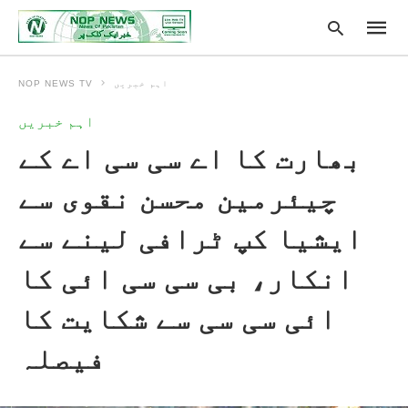
اہم خبریں
NOP NEWS TV
اہم خبریں
Type
بھارت کا اے سی سی اے کے
your
searc
query
چیئرمین محسن نقوی سے
and
hit
enter:
ایشیا کپ ٹرافی لینے سے
انکار، بی سی سی ائی کا
ائی سی سی سے شکایت کا
فیصلہ