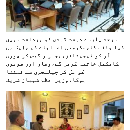
سرحد پارسے دہشت گردی کو برداشت نہیں
کیا جائے گا،حکومتی اخراجات کم ،ایف بی
آر کو ڈیجیٹائز،بجلی و گیس کی چوری
کامکمل خاتمہ کریں گے،وفاق اور صوبوں
کو مل کر چیلنجوں سے نمٹنا
ہوگا،وزیراعظم شہباز شریف