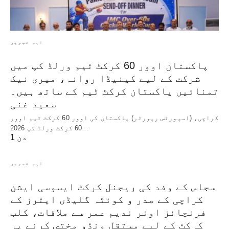
اہم خبریں
پاکستان اوور 60 کرکٹ ٹیم ورلڈ کپ میں
شرکت کے لیے کینیڈا روانہ، میری نیک
تمنائیں پاکستان کرکٹ ٹیم کے ساتھ ہیں۔
سعید غنی
کراچی، (اسپورٹس رپورٹر) پاکستان کی اوور 60 کرکٹ ٹیم اوور
60 کرکٹ ورلڈ کپ 2026…
1 دن
اہم خبریں
سجاس کے وفد کی ریجنل کرکٹ ایسوسی ایشن
کراچی کے صدر و کوئٹہ گلیڈی ایٹرز کے
فرنچائز اونر ندیم عمر سے ملاقات، کلب
کرکٹ کے لیے مستقل ونڈو مختص کرنے پر