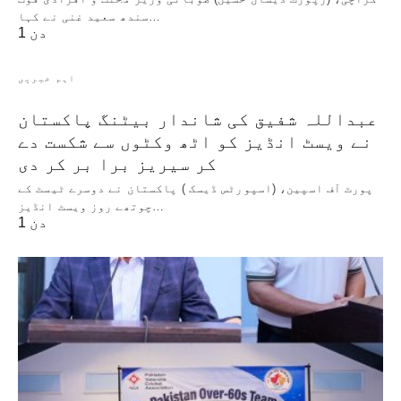
سندھ سعید غنی نے کہا…
1 دن
اہم خبریں
عبداللہ شفیق کی شاندار بیٹنگ پاکستان
نے ویسٹ انڈیز کو اٹھ وکٹوں سے شکست دے
کر سیریز برا بر کر دی
پورٹ آف اسپین، (اسپورٹس ڈیسک ) پاکستان نے دوسرے ٹیسٹ کے
چوتھے روز ویسٹ انڈیز…
1 دن