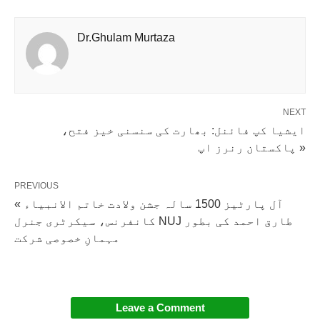
Dr.Ghulam Murtaza
NEXT
ایشیا کپ فائنل: بھارت کی سنسنی خیز فتح،
پاکستان رنرز اپ »
PREVIOUS
« آل پارٹیز 1500 سالہ جشن ولادت خاتم الانبیاء
کانفرنس، سیکرٹری جنرل NUJ طارق احمد کی بطور
مہمانِ خصوصی شرکت
Leave a Comment