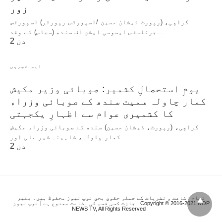
زور
کراچی، (رپورٹ ذیشان حسین /اسپورٹس رپورٹر) اسپورٹس
جرنلسٹس ایسوسی ایشن آف سندھ (سجاس) کے وفد…
2 دن
اہم خبریں
یومِ استحصالِ کشمیر: صوبائی وزیر مکیش
کمار چاولہ سمیت سندھ کے صوبائی وزراء
کا کشمیری عوام سے اظہارِ یکجہتی
کراچی، (رپورٹ، ذیشان حسین) سندھ کے صوبائی وزراء مکیش
کمار چاولہ، شاہینہ شیر علی اور…
2 دن
تمام اشاعت و نشریات کے جملہِ حقوق بحق نوپ نیوز محفوظ ہیں۔ بغیر
اجازت کسی قسم کی اشاعت ممنوع ہے | نوپ نیوز Copyright © 2016-2021 NOP
NEWS TV, All Rights Reserved