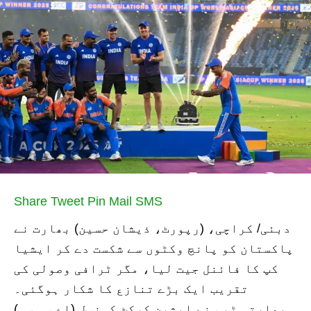
Share
Tweet
Pin
Mail
SMS
دبئی/ کراچی، (رپورٹ، ذیشان حسین) بھارت نے
پاکستان کو پانچ وکٹوں سے شکست دے کر ایشیا
کپ کا فائنل جیت لیا، مگر ٹرافی وصولی کی
تقریب ایک بڑے تنازع کا شکار ہوگئی۔
بھارتی ٹیم نے ایشین کرکٹ کونسل (اے سی سی)