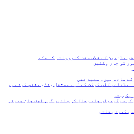
 ملازمین کے خلاف سخت کارروائی کا حکم
 ملاقات، کلب کرکٹ کے لیے مستقل ونڈو مختص کرنے پر
 یکجہتی
 کی سرگرمیاں جلد بحال کی جائیں گی، آصف جان صدیقی
صی کمیٹی قائم