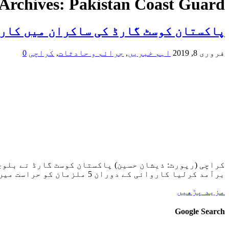
 Archives:
Pakistan Coast Guard
پاکستان کوسٹ گارڈ کی ساکران میں کاروائی 7 ٹرکوں سے بھاری مقدار میں چھالیہ اور انڈین
فروری 8, 2019
اہم خبریں
,
جرائم و حادثات
,
کراچی
0
برآمد کرلیا کاروائی کے دوران 5 ملزمان کو حراست میں لے لیا برآمد کی گئی چھالیہ اور گٹکے کی مالیت کروڑوں روپے ہے۔
مزید پڑھیں
Google Search