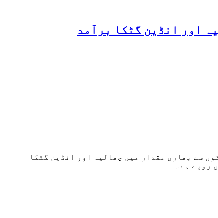
رٹ: ذیشان حسین) پاکستان کوسٹ گارڈ نے بلوچستان کے علاقے ساکران کے قریب کاروائی کرتے ہوئے 7 ٹرکوں سے بھاری مقدار میں چھالیہ اور انڈین گٹکا