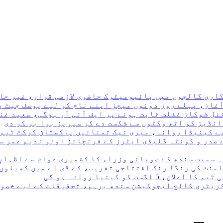
ری کالجوں میں بائیومیٹرک حاضری لازمی قرار، غیر حاضر
نڈیز کو اٹھ وکٹوں سے شکست دے کر سیریز برا بر کر دی
 صدر و کوئٹہ گلیڈی ایٹرز کے فرنچائز اونر ندیم عمر سے
ہ سمیت سندھ کے صوبائی وزراء کا کشمیری عوام سے اظہارِ
نامنٹ کی رنگا رنگ افتتاحی تقریب، کے ڈی اے میں کھیلوں
کریٹری کالج ایجوکیشن سندھ برہم، تحقیقات کے لیے خصو