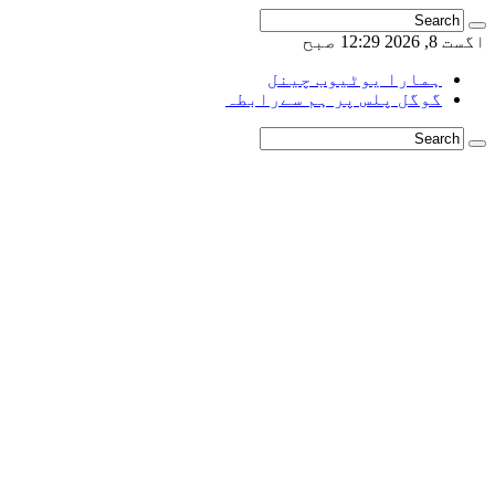
اگست 8, 2026 12:29 صبح
ہمارا یوٹیوب چینل
گوگل پلس پر ہم سےرابطہ