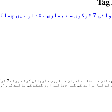
Tag
 گٹکا برآمد
کراچی (رپو