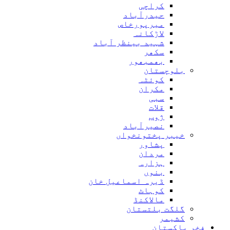
کراچی
حیدرآباد
میرپورخاص
لاڑکانہ
شہید بینظر آباد
سکھر
بھمبھور
بلوچستان
کوئٹہ
مکران
سبی
قلات
ژوب
نصیرآباد
خیبر پختونخواں
پشاور
مردان
ہزارہ
بنوں
ڈیرہ اسماعیل خان
کوہاٹ
مالاکنڈ
گلگت بلتستان
کشیمر
فخر پاکستان