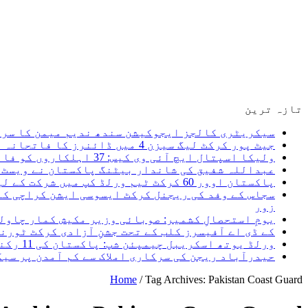
تازہ ترین
سیکریٹری کالجز ایجوکیشن سندھ ندیم میمن کا سرکا
جیٹ پور کرکٹ لیگ سیزن 4 میں ڈائنرز کا فاتحانہ آغاز، پہلے روز دونوں میچز اپنے نام کر لیے یوسف جیٹ پور کی چار وکٹیں
ولیکا اسپتال ایچ آئی وی کیس: 37 اہلکاروں کو فائنل شوکاز غفلت ثابت ہونے پر ایف آئی آر ہوگی، سعید غنی
عبداللہ شفیق کی شاندار بیٹنگ پاکستان نے ویسٹ ا
پاکستان اوور 60 کرکٹ ٹیم ورلڈ کپ میں شرکت کے لیے کینیڈا روانہ، میری نیک تمنائیں پاکستان کرکٹ ٹیم کے ساتھ ہیں۔ سعید غنی
سجاس کے وفد کی ریجنل کرکٹ ایسوسی ایشن کراچی کے
زور
یومِ استحصالِ کشمیر: صوبائی وزیر مکیش کمار چاول
کے ڈی اے آفیسرز کلب کے تحت جشنِ آزادی کرکٹ ٹور
ورلڈ یوتھ اسکریبل چیمپئن شپ: پاکستان کی 11 رکنی ٹیم کا اعلان، 5 اگست کو کینیا روانہ ہو گی
حیدرآباد ریجن کی سرکاری املاک سے کم آمدن پر سی
Home
/
Tag Archives: Pakistan Coast Guard