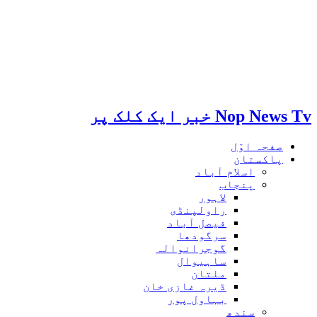
Nop News Tv خبر ایک کلک پر
صفحہ اوّل
پاکستان
اسلام آباد
پنجاب
لاہور
راولپنڈی
فیصل آباد
سرگودھا
گوجرانوالہ
ساہیوال
ملتان
ڈیرہ غازی خان
بہاول پور
سندھ