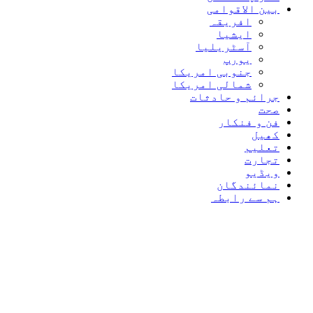
بین الاقوامی
افریقہ
ایشیا
آسٹریلیا
یورپ
جنوبی امریکا
شمالی امریکا
جرائم و حادثات
صحت
فن و فنکار
کھیل
تعلیم
تجارت
ویڈیو
نمائندگان
ہم سے رابطہ