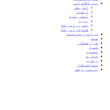
بین الاقوامی
افریقہ
ایشیا
آسٹریلیا
یورپ
جنوبی امریکا
شمالی امریکا
جرائم و حادثات
صحت
فن و فنکار
کھیل
تعلیم
تجارت
ویڈیو
نمائندگان
ہم سے رابطہ