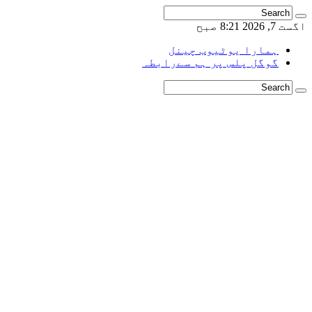
اگست 7, 2026 8:21 صبح
ہمارا یوٹیوب چینل
گوگل پلس پر ہم سےرابطہ