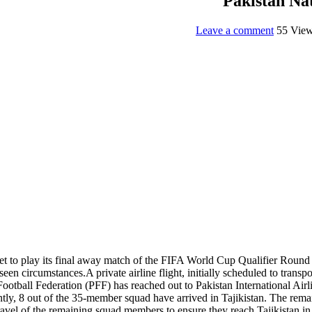
Pakistan Nat
Leave a comment
55 Vie
et to play its final away match of the FIFA World Cup Qualifier Round 
seen circumstances.A private airline flight, initially scheduled to transp
 Football Federation (PFF) has reached out to Pakistan International Air
ntly, 8 out of the 35-member squad have arrived in Tajikistan. The remai
the travel of the remaining squad members to ensure they reach Tajikista