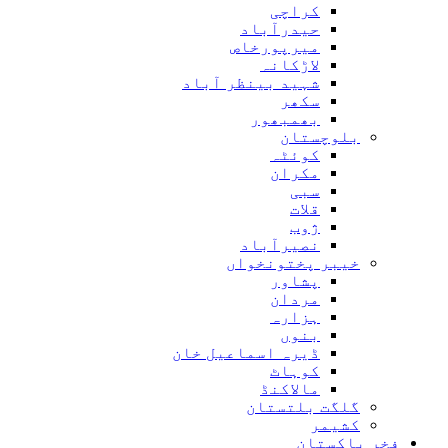
کراچی
حیدرآباد
میرپورخاص
لاڑکانہ
شہید بینظر آباد
سکھر
بھمبھور
بلوچستان
کوئٹہ
مکران
سبی
قلات
ژوب
نصیرآباد
خیبر پختونخواں
پشاور
مردان
ہزارہ
بنوں
ڈیرہ اسماعیل خان
کوہاٹ
مالاکنڈ
گلگت بلتستان
کشیمر
فخر پاکستان