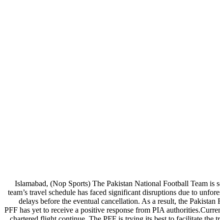
Islamabad, (Nop Sports) The Pakistan National Football Team is s
team’s travel schedule has faced significant disruptions due to unfore
delays before the eventual cancellation. As a result, the Pakistan
PFF has yet to receive a positive response from PIA authorities.Curre
chartered flight continue. The PFF is trying its best to facilitate 