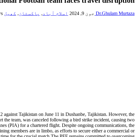
ional Football team faces travel disruption
Dr.Ghulam Murtaza
جون 9, 2024
اسلام آباد
,
پاکستان
,
کھیل
ws
2 against Tajikistan on June 11 in Dushanbe, Tajikistan. However, the
ort the team, was canceled following a bird strike incident, causing two
lines (PIA) for a chartered flight. Despite ongoing communications, the
ning members are in limbo, as efforts to secure either a commercial or
n in time for the crucial match.The PFF remains committed to overcoming