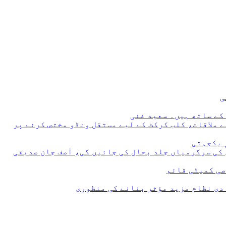
 ملاقات، کلب کرکٹ کے لیے مستقل ونڈو مختص کرنے پر
 یکجہتی
 کی سرگرمیاں جلد بحال کی جائیں گی، آصف جان صدیقی
صی کمیٹی قائم