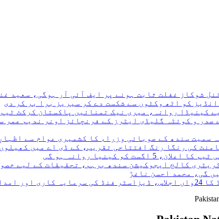
نڈیز کو اٹھ وکٹوں سے شکست دے کر سیریز برا بر کر دی
 صدر و کوئٹہ گلیڈی ایٹرز کے فرنچائز اونر ندیم عمر سے
ہ سمیت سندھ کے صوبائی وزراء کا کشمیری عوام سے اظہارِ
نامنٹ کی رنگا رنگ افتتاحی تقریب، کے ڈی اے میں کھیلوں
کریٹری کالج ایجوکیشن سندھ برہم، تحقیقات کے لیے خصو
ں گی، محمد احسن ناغڑ
 کی منظوری
Pakistan