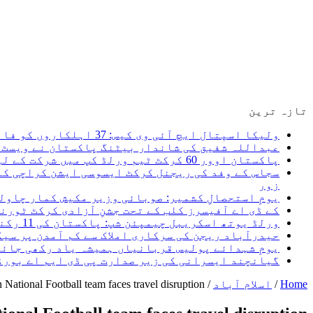
تازہ ترین
ولیکا اسپتال ایچ آئی وی کیس: 37 اہلکاروں کو فائنل شوکاز غفلت ثابت ہونے پر ایف آئی آر ہوگی، سعید غنی
عبداللہ شفیق کی شاندار بیٹنگ پاکستان نے ویسٹ ا
پاکستان اوور 60 کرکٹ ٹیم ورلڈ کپ میں شرکت کے لیے کینیڈا روانہ، میری نیک تمنائیں پاکستان کرکٹ ٹیم کے ساتھ ہیں۔ سعید غنی
سجاس کے وفد کی ریجنل کرکٹ ایسوسی ایشن کراچی کے
زور
یومِ استحصالِ کشمیر: صوبائی وزیر مکیش کمار چاول
کے ڈی اے آفیسرز کلب کے تحت جشنِ آزادی کرکٹ ٹور
ورلڈ یوتھ اسکریبل چیمپئن شپ: پاکستان کی 11 رکنی ٹیم کا اعلان، 5 اگست کو کینیا روانہ ہو گی
حیدرآباد ریجن کی سرکاری املاک سے کم آمدن پر سی
یومِ شہدائے پولیس قربانیاں ہمیشہ یاد رکھی جائی
گیانچند ایسرانی کی زیر صدارت پی ڈی ایم اے بورڈ کا 24واں اجلاس، ڈیزاسٹر فنڈ کی سرمایہ کاری اور امدادی نظام مزید مؤثر بنانے
Home
/
اسلام آباد
/
 National Football team faces travel disruption