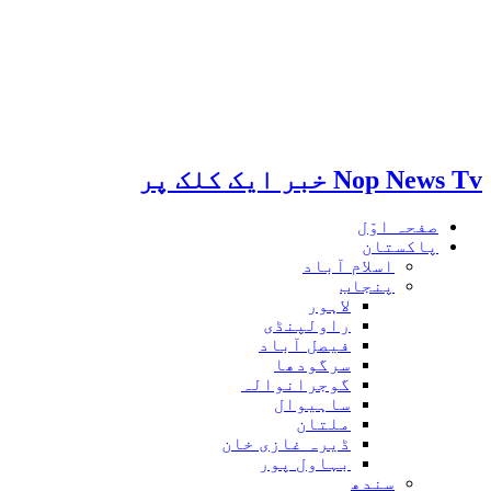
Nop News Tv خبر ایک کلک پر
صفحہ اوّل
پاکستان
اسلام آباد
پنجاب
لاہور
راولپنڈی
فیصل آباد
سرگودھا
گوجرانوالہ
ساہیوال
ملتان
ڈیرہ غازی خان
بہاول پور
سندھ