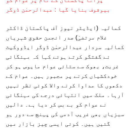
بیوقوف بنایا گیا : عبدالرحمٰن ڈوگر
کمالیہ (ایڈیٹر نیوز آف پاکستان ڈاکٹر
غلام مرتضیٰ) صدر انجمن حقوق شہریاں
کمالیہ سردار عبدالرحمٰن ڈوگر ایڈووکیٹ
نے گفتگو کرتے ہوئے کہا کہ مہنگائی
غربت، بھوک سے ستائی عوام مایوس ہو کر
خودکشیاں کرنے پر مجبور ہیں۔ عوام کے
دکھوں کا مداوا کرنے والا کوئی نظر نہیں
آرہا۔ ملک میں انتہائی درجے کی مہنگائی
نے عوام کو بے بس کر دیا ہے۔ دالیں
سبزیاں بھی غریب آدمی کی پہنچ سے دور ہو
گئیں ہیں۔ کوئی ایسی چیز بازار میں