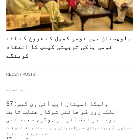
بلوچستان میں قومی کھیل کے فروغ کے لئے
قومی ہاکی تربیتی کیمپ کا انعقاد
کرینگے
RECENT POSTS
اہم خبریں
ولیکا اسپتال ایچ آئی وی کیس: 37
اہلکاروں کو فائنل شوکاز غفلت ثابت
ہونے پر ایف آئی آر ہوگی، سعید غنی
کراچی، (رپورٹ ذیشان حسین) صوبائی وزیر محنت و افرادی قوت
سندھ سعید غنی نے کہا…