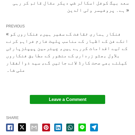
سعد بیگ کوفل اسکالر شپ دیکر مثال قائم کر رہی
ہے۔ پروفیسر ولی الدین »
PREVIOUS
« فنکار ہماری ثقافت کے سفیر ہیں، فنکاروں کو
انکے فن کے اظہار کے مناسب پلیٹ فارم فراہم کرنے
کے لیے اقدامات کررہے ہیں، چیئرمین پیپلزپارٹی
بلاول بھٹو زرداری کے منشور کے مطابق فنکاروں
کیلئے بھی صحت کارڈ لائے جائیں گے، سید ذوالفقار
علی شاہ
Leave a Comment
SHARE