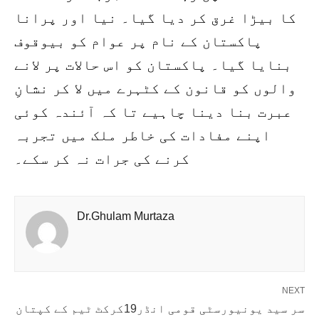
کا بیڑا غرق کر دیا گیا۔ نیا اور پرانا
پاکستان کے نام پر عوام کو بیوقوف
بنایا گیا۔ پاکستان کو اس حالات پر لانے
والوں کو قانون کے کٹہرے میں لا کر نشانِ
عبرت بنا دینا چاہیے تا کہ آئندہ کوئی
اپنے مفادات کی خاطر ملک میں تجربہ
کرنے کی جرات نہ کر سکے۔
Dr.Ghulam Murtaza
NEXT
سر سید یونیورسٹی قومی انڈر19کرکٹ ٹیم کے کپتان