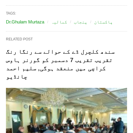
TAGS:
پاکستان
پنجاب
کمالیہ
Dr.Ghulam Murtaza
RELATED POST
سندھ کلچرل ڈے کے حوالے سے رنگا رنگ
تقریب تقریب 7 دسمبر کو گورنر ہاوس
کراچی میں منعقد ہوگی, سلیم احمد
چانڈیو