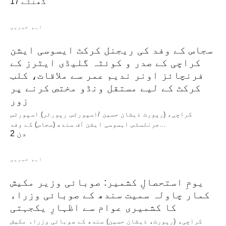
17 گھنٹے
اہم خبریں
سجاس کے وفد کی ریجنل کرکٹ ایسوسی ایشن
کراچی کے صدر و کوئٹہ گلیڈی ایٹرز کے
فرنچائز اونر ندیم عمر سے ملاقات، کلب
کرکٹ کے لیے مستقل ونڈو مختص کرنے پر
زور
کراچی، (رپورٹ ذیشان حسین /اسپورٹس رپورٹر) اسپورٹس
جرنلسٹس ایسوسی ایشن آف سندھ (سجاس) کے وفد…
2 دن
اہم خبریں
یومِ استحصالِ کشمیر: صوبائی وزیر مکیش
کمار چاولہ سمیت سندھ کے صوبائی وزراء
کا کشمیری عوام سے اظہارِ یکجہتی
کراچی، (رپورٹ، ذیشان حسین) سندھ کے صوبائی وزراء مکیش