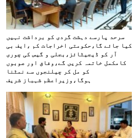
سرحد پارسے دہشت گردی کو برداشت نہیں
کیا جائے گا،حکومتی اخراجات کم ،ایف بی
آر کو ڈیجیٹائز،بجلی و گیس کی چوری
کامکمل خاتمہ کریں گے،وفاق اور صوبوں
کو مل کر چیلنجوں سے نمٹنا
ہوگا،وزیراعظم شہباز شریف