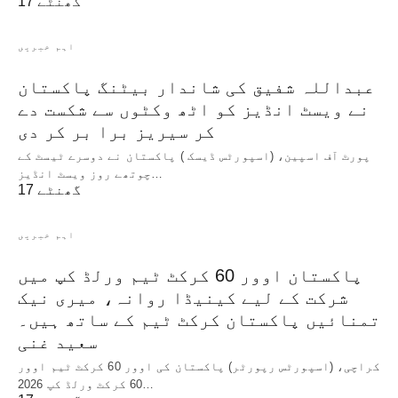
17 گھنٹے
اہم خبریں
عبداللہ شفیق کی شاندار بیٹنگ پاکستان
نے ویسٹ انڈیز کو اٹھ وکٹوں سے شکست دے
کر سیریز برا بر کر دی
پورٹ آف اسپین، (اسپورٹس ڈیسک ) پاکستان نے دوسرے ٹیسٹ کے
چوتھے روز ویسٹ انڈیز…
17 گھنٹے
اہم خبریں
پاکستان اوور 60 کرکٹ ٹیم ورلڈ کپ میں
شرکت کے لیے کینیڈا روانہ، میری نیک
تمنائیں پاکستان کرکٹ ٹیم کے ساتھ ہیں۔
سعید غنی
کراچی، (اسپورٹس رپورٹر) پاکستان کی اوور 60 کرکٹ ٹیم اوور
60 کرکٹ ورلڈ کپ 2026…