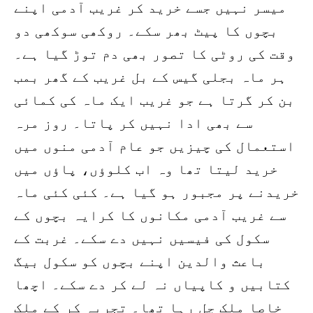
میسر نہیں جسے خرید کر غریب آدمی اپنے
بچوں کا پیٹ بھر سکے۔ روکھی سوکھی دو
وقت کی روٹی کا تصور بھی دم توڑ گیا ہے۔
ہر ماہ بجلی گیس کے بل غریب کے گھر بمب
بن کر گرتا ہے جو غریب ایک ماہ کی کمائی
سے بھی ادا نہیں کر پاتا۔ روز مرہ
استعمال کی چیزیں جو عام آدمی منوں میں
خرید لیتا تھا وہ اب کلوؤں، پاؤں میں
خریدنے پر مجبور ہو گیا ہے۔ کئی کئی ماہ
سے غریب آدمی مکانوں کا کرایہ بچوں کے
سکول کی فیسیں نہیں دے سکے۔ غربت کے
باعث والدین اپنے بچوں کو سکول بیگ
کتابیں و کاپیاں نہ لے کر دے سکے۔ اچھا
خاصا ملک چل رہا تھا۔ تجربہ کر کے ملک