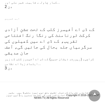
کمار چاولہ، شاہینہ شیر علی اور…
2 دن
اہم خبریں
کے ڈی اے آفیسرز کلب کے تحت جشنِ آزادی
کرکٹ ٹورنامنٹ کی رنگا رنگ افتتاحی
تقریب، کے ڈی اے میں کھیلوں کی
سرگرمیاں جلد بحال کی جائیں گی، آصف
جان صدیقی
کراچی، (رپورٹ، ذیشان حسین) کے ڈی اے آفیسرز کلب کے زیر
اہتمام زیڈ اے نظامی…
3 دن
تمام اشاعت و نشریات کے جملہِ حقوق بحق نوپ نیوز محفوظ ہیں۔ بغیر
اجازت کسی قسم کی اشاعت ممنوع ہے | نوپ نیوز Copyright © 2016-2021 NOP
NEWS TV, All Rights Reserved