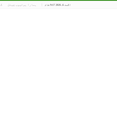
ہمارا یوٹیوب چینل
گو
اگست 6, 2026 9:17 شام