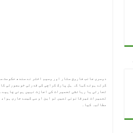
دوسری جانب فاروق ستار اور وسیم اختر نے سندھ حکومت س
کرتے ہوئے کہا کہ ہل پارک کراچی کی قدرتی خوبصورتی کا ا
تجارتی یا رہائشی تعمیرات کی اجازت نہیں ہونی چاہیے۔ 
تعمیرات غیرقانونی تھیں تو این او سی کیسے جاری ہوا، ا
مطالبہ کیا۔
ں