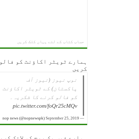
حساب کتاب کے لئے یہاں کلک کریں
ہمارے ٹویٹر اکاؤنٹ کو فالو
کریں
نوپ نیوز (نیوز آف
پاکستان) کے ٹویٹر اکاؤنٹ
کو فالو کرنے کا شکریہ۔
pic.twitter.com/foQr25cMQv
September 25, 2019
— nop news (@nopnewspk)
ہمارے فیس بک پیج کو لائک کری