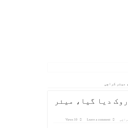
 میئر کراچی
روک دیا گیا، میئر
، کلب کرکٹ کے لیے مستقل ونڈو مختص کرنے پر زور
ی
راچی
Leave a comment
10 Views
رمیاں جلد بحال کی جائیں گی، آصف جان صدیقی