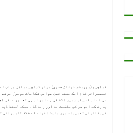
گی
ن پر سیکریٹری کالج ایجوکیشن سندھ برہم، تحقیقات کے لیے خصوصی کمیٹ
ھی جائیں گی، محمد احسن ناغڑ
م مزید مؤثر بنانے کی منظوری
کراچی، (رپورٹ، ذیشان حسین) میئر کراچی مرتضیٰ وہاب نے 
تعمیراتی کام ایک ہفتہ قبل عوامی شکایات موصول ہونے پر
سی نے نہ کسی کو زمین الاٹ کی ہے اور نہ ہی تعمیرات کی ا
پارک کے ایم سی کی ملکیت ہے اور رہے گا، جبکہ لینڈ ڈپار
غیرقانونی تعمیرات میں ملوث افراد کے خلاف کارروائی ک