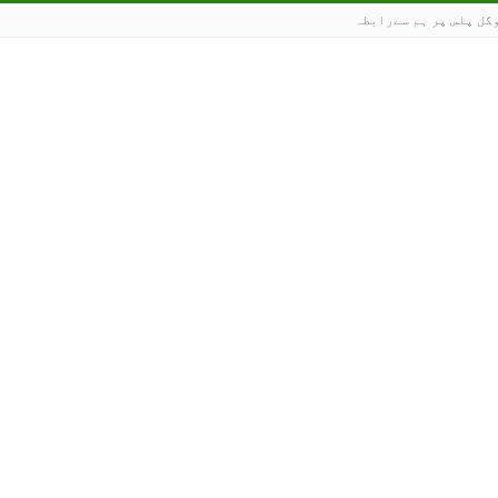
گل پلس پر ہم سےرابطہ