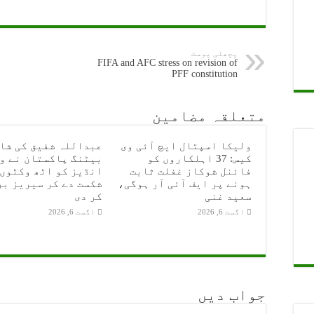
پچھلی پوسٹ
FIFA and AFC stress on revision of
PFF constitution
متعلقہ مضامین
ولیکا اسپتال ایچ آئی وی
عبداللہ شفیق کی شا
کیس: 37 اہلکاروں کو
بیٹنگ پاکستان نے و
فائنل شوکاز غفلت ثابت
انڈیز کو اٹھ وکٹوں 
ہونے پر ایف آئی آر ہوگی،
شکست دے کر سیریز بر
سعید غنی
کر دی
اگست 6, 2026
اگست 6, 2026
جواب دیں