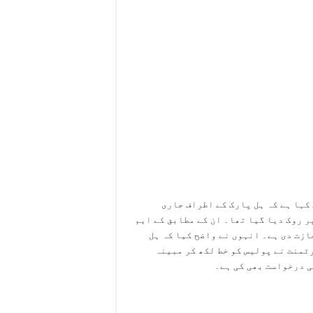
ی قائم
کہا ہے کہ ہل پارک کے اطراف جاری
 روک دیا گیا تھا۔ ان کے مطابق کے ایم
جازت دی ہے۔ انہوں نے واضح کیا کہ ہل
ٹمنٹ نے پولیس کو خط لکھ کر مبینہ
ی درخواست بھی کی ہے۔