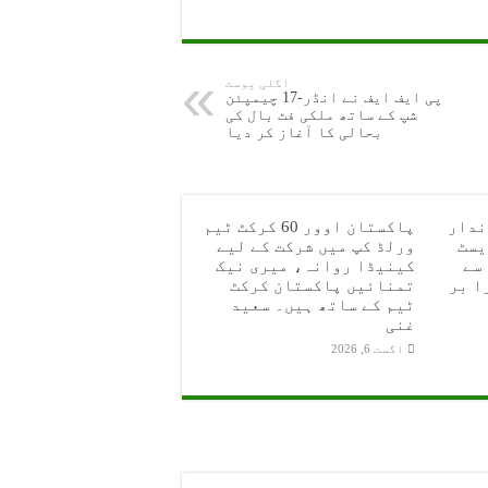
اگلی پوسٹ
پی ایف ایف نے انڈر-17 چیمپئن
شپ کے ساتھ ملکی فٹ بال کی
بحالی کا آغاز کر دیا
ندار
پاکستان اوور 60 کرکٹ ٹیم
یسٹ
ورلڈ کپ میں شرکت کے لیے
سے
کینیڈا روانہ، میری نیک
ا بر
تمنائیں پاکستان کرکٹ
ٹیم کے ساتھ ہیں۔ سعید
غنی
اگست 6, 2026