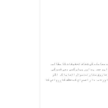
ے معاملے کی شفاف تحقیقات کا مطالبہ
ہم حصہ ہے اور یہاں کسی بھی قسم کی
فاروق ستار نے سوال اٹھایا کہ اگر
ور ذمہ دار افسران کے خلاف کارروائی کا