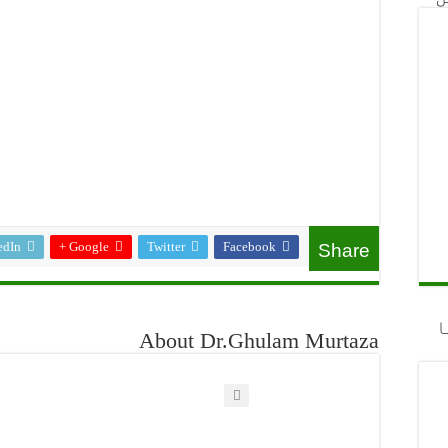
edIn
Google +
Twitter
Facebook
Share
ا
About Dr.Ghulam Murtaza