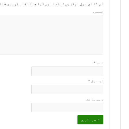
آپ کا ای میل ایڈریس شائع نہیں کیا جائے گا۔
ضروری خان
تبصرہ
نام
*
ای میل
*
ویب‌ سائٹ