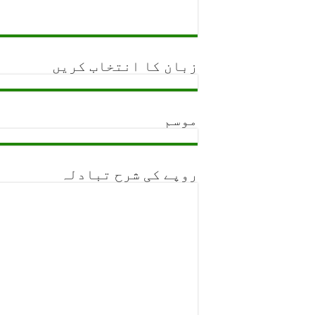
ورلڈ یوتھ اسکریبل چیمپئن شپ: پاکستان کی 11 رکنی ٹیم کا اعلان، 5 اگست کو کینیا روانہ ہو 
حیدرآباد ریجن کی سرکاری املاک سے کم آمد
یومِ شہدائے پولیس قربانیاں ہمیشہ یاد رک
زبان کا انتخاب کریں
گیانچند ایسرانی کی زیر صدارت پی ڈی ایم اے بورڈ کا 24واں اجلاس، ڈیزاسٹر فنڈ کی سرمایہ کاری اور امدادی نظا
موسم
روپے کی شرح تبادلہ