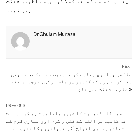
اپنے ہاتھ سے کھانا کھلا کر ان سے اظہار شفقت
بھی کیا۔
Dr.Ghulam Murtaza
NEXT
عالمی برادری بھارت کو جارحیت سے روکے، جب بھی
مذاکرات ہوں گے کشمیر پر بات ہوگی، ترجمان دفتر
خارجہ شفقت علی خان »
PREVIOUS
« الحمد للہ ! بھارت کا غرور ملیا میٹ ہو گیا ہے۔
یہ کامیابی اللہ کے فضل و کرم اور ہماری قوم کے
اتحاد، ہماری افواج "کی قربانیوں کا نتیجہ ہے۔