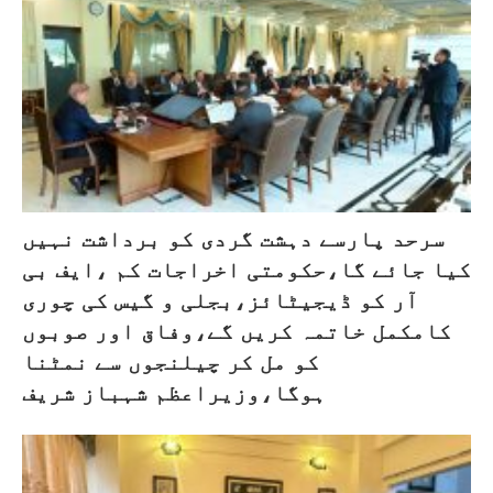
سرحد پارسے دہشت گردی کو برداشت نہیں
کیا جائے گا،حکومتی اخراجات کم ،ایف بی
آر کو ڈیجیٹائز،بجلی و گیس کی چوری
کامکمل خاتمہ کریں گے،وفاق اور صوبوں
کو مل کر چیلنجوں سے نمٹنا
ہوگا،وزیراعظم شہباز شریف