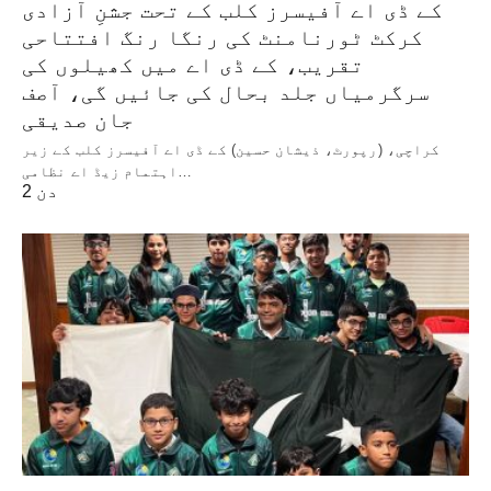
کے ڈی اے آفیسرز کلب کے تحت جشنِ آزادی
کرکٹ ٹورنامنٹ کی رنگا رنگ افتتاحی
تقریب، کے ڈی اے میں کھیلوں کی
سرگرمیاں جلد بحال کی جائیں گی، آصف
جان صدیقی
کراچی، (رپورٹ، ذیشان حسین) کے ڈی اے آفیسرز کلب کے زیر
اہتمام زیڈ اے نظامی…
2 دن