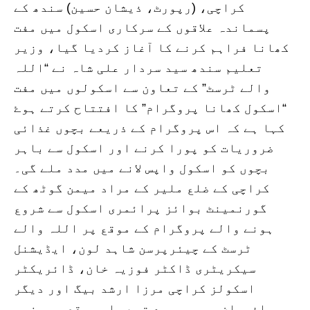
کراچی، (رپورٹ، ذیشان حسین) سندھ کے
پسماندہ علاقوں کے سرکاری اسکول میں مفت
کھانا فراہم کرنے کا آغاز کردیا گیا، وزیر
تعلیم سندھ سید سردار علی شاہ نے “اللہ
والے ٹرسٹ” کے تعاون سے اسکولوں میں مفت
“اسکول کھانا پروگرام” کا افتتاح کرتے ہوۓ
کہا ہے کہ اس پروگرام کے ذریعے بچوں غذائی
ضروریات کو پورا کرنے اور اسکول سے باہر
بچوں کو اسکول واپس لانے میں مدد ملے گی۔
کراچی کے ضلع ملیر کے مراد میمن گوٹھ کے
گورنمینٹ بوائز پرائمری اسکول سے شروع
ہونے والے پروگرام کے موقع پر اللہ والے
ٹرسٹ کے چیئرپرسن شاہد لون، ایڈیشنل
سیکریٹری ڈاکٹر فوزیہ خان، ڈائریکٹر
اسکولز کراچی مرزا ارشد بیگ اور دیگر
افسران بھی موجود تھے۔ اس موقع پر وزیر