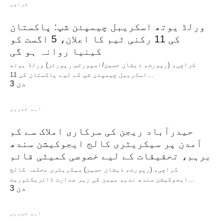
کراچی
ورلڈ یوتھ اسکریبل چیمپئن شپ: پاکستان
کی 11 رکنی ٹیم کا اعلان، 5 اگست کو
کینیا روانہ ہو گی
کراچی، (رپورٹ، ذیشان حسین/اسپورٹس رپورٹر) ورلڈ یوتھ
اسکریبل چیمپئن شپ کے لیے پاکستان کی 11…
3 دن
اہم خبریں
حیدرآباد ریجن کی سرکاری املاک سے کم
آمدن پر سیکریٹری کالج ایجوکیشن سندھ
برہم، تحقیقات کے لیے خصوصی کمیٹی قائم
کراچی، (رپورٹ، ذیشان حسین) سیکریٹری محکمہ کالج
ایجوکیشن سندھ ندیم میمن کی زیر صدارت ڈائریکٹوریٹ…
3 دن
اہم خبریں