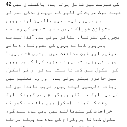
کی فہرست میں شامل ہوتا ہے، پاکستان میں 42
فیصد لوگ غربت کی لکیر کے نیچے زندگی بسر کر
رہے ہیں، ایسے میں والدین اپنے بچوں
متوازن خوراک نہیں دے پاتے جس کی وجہ سے
بچوں کی نشرنماء متاثر ہوتی ہے، “غذائیت سے
بھرپور کھانے بچوں کی نشوونما، دماغی
ترقی، اور قوتِ مدافعت میں بہتری لاتے ہیں۔”
صوبائی وزیر تعلیم نے مزید کہا کہ جب بچوں
کو اسکول میں کھانا ملتا ہے تو ان کی اسکول
میں حاضری بہتر ہوتی ہے، اور وہ تعلیم میں
زیادہ دلچسپی لیتے ہیں، غریب خاندانوں کے
لیے یہ ایک مددگار پروگرام ہے، کیونکہ ایک
وقت کا کھانا اسکول میں ملنے سے گھر کے
اخراجات کو سنبھالنے میں بھی مدد ملے گی،
اسکول کھانا پروگرام کی مدد سے پہلے مرحلے