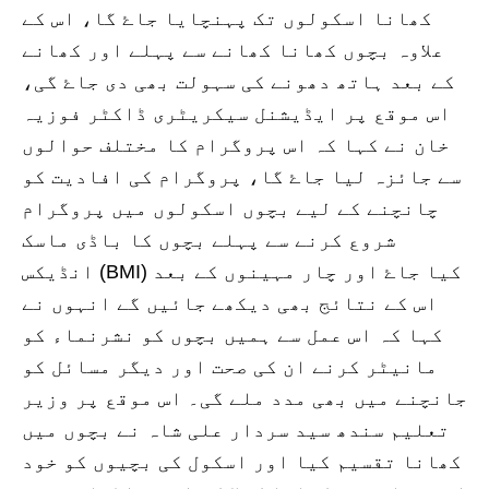
کھانا اسکولوں تک پہنچایا جاۓ گا، اس کے
علاوہ بچوں کھانا کھانے سے پہلے اور کھانے
کے بعد ہاتھ دھونے کی سہولت بھی دی جاۓ گی،
اس موقع پر ایڈیشنل سیکریٹری ڈاکٹر فوزیہ
خان نے کہا کہ اس پروگرام کا مختلف حوالوں
سے جائزہ لیا جاۓ گا، پروگرام کی افادیت کو
چانچنے کے لیے بچوں اسکولوں میں پروگرام
شروع کرنے سے پہلے بچوں کا باڈی ماسک
انڈیکس (BMI) کیا جاۓ اور چار مہینوں کے بعد
اس کے نتائج بھی دیکھے جائیں گے انہوں نے
کہا کہ اس عمل سے ہمیں بچوں کو نشرنماء کو
مانیٹر کرنے ان کی صحت اور دیگر مسائل کو
جانچنے میں بھی مدد ملے گی۔ اس موقع پر وزیر
تعلیم سندھ سید سردار علی شاہ نے بچوں میں
کھانا تقسیم کیا اور اسکول کی بچیوں کو خود