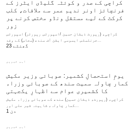
کراچی کے صدر و کوئٹہ گلیڈی ایٹرز کے
فرنچائز اونر ندیم عمر سے ملاقات، کلب
کرکٹ کے لیے مستقل ونڈو مختص کرنے پر
زور
کراچی، (رپورٹ ذیشان حسین /اسپورٹس رپورٹر) اسپورٹس
جرنلسٹس ایسوسی ایشن آف سندھ (سجاس) کے وفد…
23 گھنٹے
اہم خبریں
یومِ استحصالِ کشمیر: صوبائی وزیر مکیش
کمار چاولہ سمیت سندھ کے صوبائی وزراء
کا کشمیری عوام سے اظہارِ یکجہتی
کراچی، (رپورٹ، ذیشان حسین) سندھ کے صوبائی وزراء مکیش
کمار چاولہ، شاہینہ شیر علی اور…
1 دن
اہم خبریں