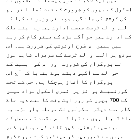
میں ایک لاکھ کے قریب پسماندہ علاقوں کے
اسکول کے بچوں کو ضرورت کے تحت کھانا فراہم
کی کوشش کی جاۓ گی۔ صوبائی وزیر نے کہا کہ
اللہ والے ٹرسٹ جیسے ادارے ہمارے اپنے ملک
کے ادارے ہیں جو آگے بڑھ کے بہتر کام کر رہے
ہیں ہمیں اس طرح اونرشپ کی ضرورت ہے۔ اس
موقع پر اللہ والے ٹرسٹ کے سربراہ شاہد لون
نے پروگرام کی ضرورت اور اس کی اہمیت کے
حوالے سے آگہی دیتے ہوۓ بتایا کہ آج اس
پروگرام کا آغاز ہوچکا ہے، جس کے تحت
گورنمینٹ بوائز پرائمری اسکول مراد میمن
کے 700 بچوں کو روز ایک وقت کا مفت دیا جاۓ
گا، جسے دیگر اسکولوں تک مرحلہ وار بڑھایا
جاۓ گا، انہوں نے کہا کہ اس مقصد کے حصول کے
لیے سینٹرلائیز کچن قائم کیے جائیں گے،
جہاں سے ٹمپریچر کو مینٹین کرتے ہوۓ گرم