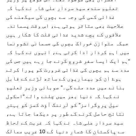
تعلیم سندھ سید سردار علی شاہ نے کہا کہ
غذائی کمی کی وجہ سے بچوں کی سیکھنے کی
صلاحیت بھی متاثر ہوتی ہے، اس وقت پسماندہ
علاقوں کے بچے شدید غذائی قلت کا شکار ہیں
جبکہ متوازن خوراک بچوں کی جسمانی نشوونما
میں اہم کردار ادا کرتی ہے، انہوں نے کہا کہ
“ہم ایک ایسا سفر شروع کرنے جا رہے ہیں جس کی
مدد سے ہم بچوں کی غذائی ضرورت کو پورا کرتے
ہوۓ ان کو بیماریوں کے ساتھ لڑنے کے قابل
بنانے میں مدد ملے گی۔” صوبائی وزیر تعلیم
نے کہا کہ دنیا بھر میں چلنے والے “اسکول
میل پروگرامز” کو لرننگ آؤٹ کمز کو بہتر
نتائج حاصل کرنے کے طور پر دیکھا جاتا ہے،
سید سردار علی شاہ نے کہا کہ غربت کے لحاظ
سے پاکستان کا شمار دنیا کے 10 غریب ممالک