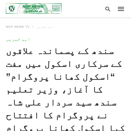
اہم خبریں
NOP NEWS TV
اہم خبریں
Type
سندھ کے پسماندہ علاقوں
your
searc
query
کے سرکاری اسکول میں مفت
and
hit
enter:
“اسکول کھانا پروگرام”
کا آغاز، وزیر تعلیم
سندھ سید سردار علی شاہ
نے پروگرام کا افتتاح
کیا اسکول کھانا پروگرام