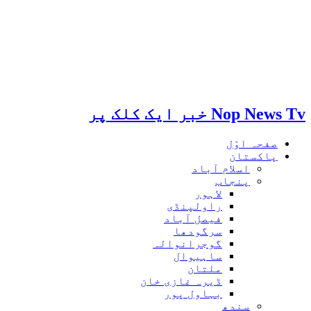
Nop News Tv خبر ایک کلک پر
صفحہ اوّل
پاکستان
اسلام آباد
پنجاب
لاہور
راولپنڈی
فیصل آباد
سرگودھا
گوجرانوالہ
ساہیوال
ملتان
ڈیرہ غازی خان
بہاول پور
سندھ