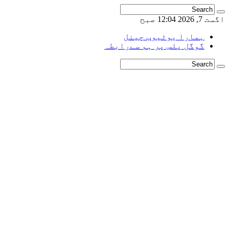
اگست 7, 2026 12:04 صبح
ہمارا یوٹیوب چینل
گوگل پلس پر ہم سےرابطہ