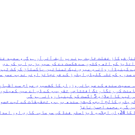
نڈیز کو اٹھ وکٹوں سے شکست دے کر سیریز برا بر کر دی
 صدر و کوئٹہ گلیڈی ایٹرز کے فرنچائز اونر ندیم عمر سے
ہ سمیت سندھ کے صوبائی وزراء کا کشمیری عوام سے اظہارِ
نامنٹ کی رنگا رنگ افتتاحی تقریب، کے ڈی اے میں کھیلوں
کریٹری کالج ایجوکیشن سندھ برہم، تحقیقات کے لیے خصو
ں گی، محمد احسن ناغڑ
 کی منظوری