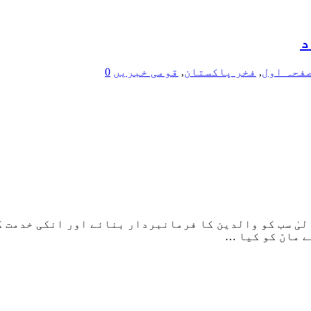
د
فحہ اول
,
فخر پاکستان
,
قومی خبریں
0
لیٰ سب کو والدین کا فرمانبردار بنائے اور انکی خدمت ک
 ماںّ کو کیا …