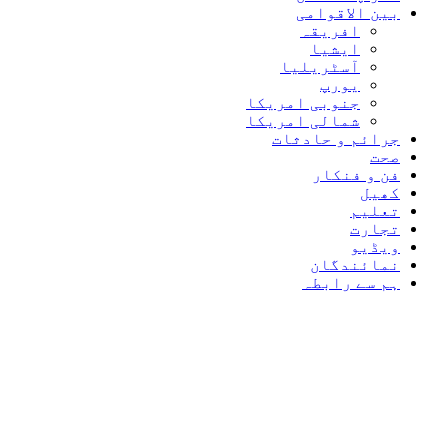
بین الاقوامی
افریقہ
ایشیا
آسٹریلیا
یورپ
جنوبی امریکا
شمالی امریکا
جرائم و حادثات
صحت
فن و فنکار
کھیل
تعلیم
تجارت
ویڈیو
نمائندگان
ہم سے رابطہ