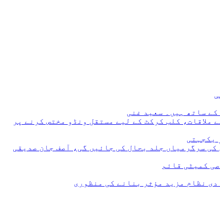
 ملاقات، کلب کرکٹ کے لیے مستقل ونڈو مختص کرنے پر
 یکجہتی
 کی سرگرمیاں جلد بحال کی جائیں گی، آصف جان صدیقی
صی کمیٹی قائم