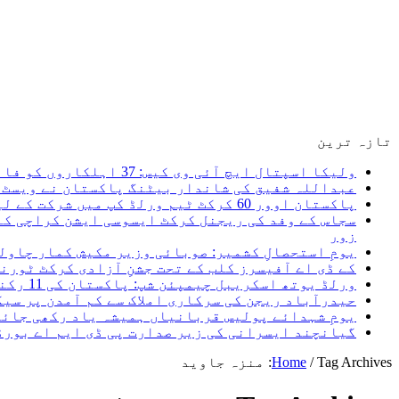
تازہ ترین
ولیکا اسپتال ایچ آئی وی کیس: 37 اہلکاروں کو فائنل شوکاز غفلت ثابت ہونے پر ایف آئی آر ہوگی، سعید غنی
عبداللہ شفیق کی شاندار بیٹنگ پاکستان نے ویسٹ ا
پاکستان اوور 60 کرکٹ ٹیم ورلڈ کپ میں شرکت کے لیے کینیڈا روانہ، میری نیک تمنائیں پاکستان کرکٹ ٹیم کے ساتھ ہیں۔ سعید غنی
سجاس کے وفد کی ریجنل کرکٹ ایسوسی ایشن کراچی کے
زور
یومِ استحصالِ کشمیر: صوبائی وزیر مکیش کمار چاول
کے ڈی اے آفیسرز کلب کے تحت جشنِ آزادی کرکٹ ٹور
ورلڈ یوتھ اسکریبل چیمپئن شپ: پاکستان کی 11 رکنی ٹیم کا اعلان، 5 اگست کو کینیا روانہ ہو گی
حیدرآباد ریجن کی سرکاری املاک سے کم آمدن پر سی
یومِ شہدائے پولیس قربانیاں ہمیشہ یاد رکھی جائی
گیانچند ایسرانی کی زیر صدارت پی ڈی ایم اے بورڈ کا 24واں اجلاس، ڈیزاسٹر فنڈ کی سرمایہ کاری اور امدادی نظام مزید مؤثر بنانے
Tag Archives: منزہ جاوید
/
Home