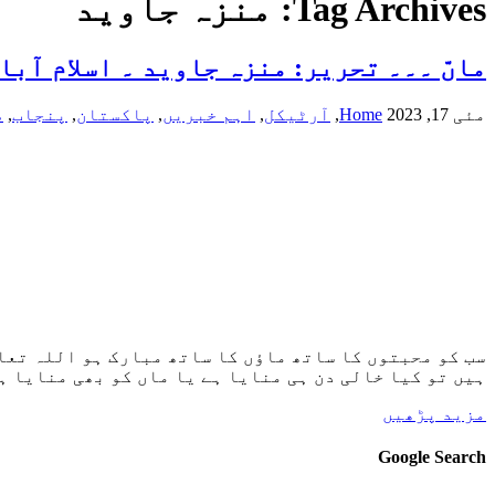
Tag Archives:
منزہ جاوید
ماںّ ۔۔۔ تحریر: منزہ جاوید ۔ اسلام آبا
مئی 17, 2023
Home
,
آرٹیکل
,
اہم خبریں
,
پاکستان
,
پنجاب
,
ص
سب کو محبتوں کا ساتھ ماؤں کا ساتھ مبارک ہو اللہ تعا
ہیں تو کیا خالی دن ہی منایا ہے یا ماں کو بھی منایا ہے
مزید پڑھیں
Google Search