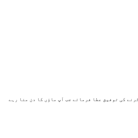
رنے کی توفیق عطا فرمائے جب آپ ماؤں کا دن منا رہے