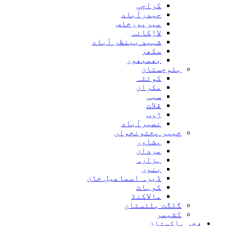
کراچی
حیدرآباد
میرپورخاص
لاڑکانہ
شہید بینظر آباد
سکھر
بھمبھور
بلوچستان
کوئٹہ
مکران
سبی
قلات
ژوب
نصیرآباد
خیبر پختونخواں
پشاور
مردان
ہزارہ
بنوں
ڈیرہ اسماعیل خان
کوہاٹ
مالاکنڈ
گلگت بلتستان
کشیمر
فخر پاکستان