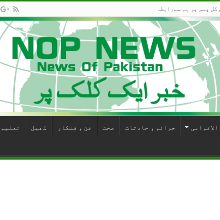
گل پلس پر ہم سےرابطہ
الاقوامی
جرائم و حادثات
صحت
فن و فنکار
کھیل
تعلیم