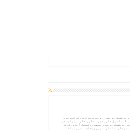
، کلب کرکٹ کے لیے مستقل ونڈو مختص کرنے پر زور
ی
رمیاں جلد بحال کی جائیں گی، آصف جان صدیقی
,
پاکستان
,
پشاور
,
پنجاب
,
تجارت
,
تصویری
ہ اسماعیل خان
,
ڈیرہ غازی خان
,
راولپنڈی
,
ر پاکستان
,
فن و فنکار
,
فیصل آباد
,
قلات
,
,
مردان
,
ملتان
,
میرپورخاص
,
نصیرآباد