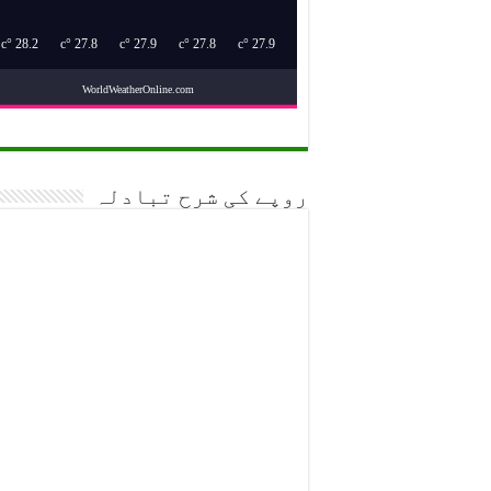
°c
28.2
°c
27.8
°c
27.9
°c
27.8
°c
27.9
WorldWeatherOnline.com
روپے کی شرح تبادلہ