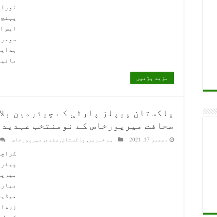
نوراح
پہنچ گ
ایس ا
سومرو
ہدایا
مانیٹ
مزید پڑھیں
پاکستان پیپلز پارٹی کے چیئرمین بلا
صحافت میرپورخاص کے نومنتخب عہدیدا
دسمبر 17, 2021
اہم خبریں
,
پاکستان
,
سندھ
,
میرپورخاص
کراچی
چیئرم
میرپو
مبارک
میڈیا
زردار