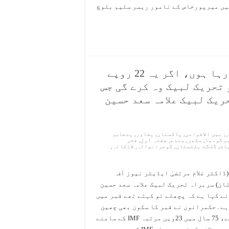
یں میرپورخاص کے نامور ریسر سلیم بلوچ
حکومت کو 72 گھنٹوں کا الٹی میٹم دے رہا ہوں، اگر یہ 22 روپے
 تحریک لبیک وہ کرے گی جس
ریک لبیک علامہ سعد حسین
ر
,
بین الاقوامی
,
پاکستان
,
پشاور
,
پنجاب
,
رگودھا
,
سکھر
,
سندھ
,
صفحہ اول
,
فخر
اٹ
,
گلگت بلتستان
,
گوجرانوالہ
,
لاڑکانہ
,
(ڈاکٹر غلام مرتضیٰ ایڈیٹر نیوز آف
ان) سربراہ تحریک لبیک علامہ سعد حسین
نے کہا ہے کہ پچھلے تو کہتے تھے قبر میں
ہے۔حکمرانوں نے قبر کا سکون بھی چھین
لیا ہے، 75 سال میں 23ویں مرتبہ IMF کے سامنے