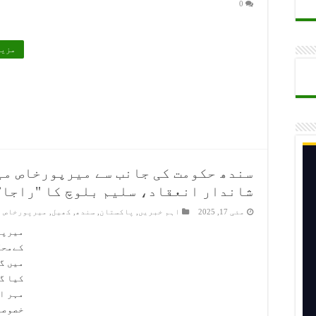
0
ن پر سیکریٹری کالج ایجوکیشن سندھ برہم، تحقیقات کے لیے خصوصی کمیٹ
ھی جائیں گی، محمد احسن ناغڑ
مزید
م مزید مؤثر بنانے کی منظوری
سندھ حکومت کی جانب سے میرپورخاص می
شاندار انعقاد، سلیم بلوچ کا "راجا”
مئی 17, 2025
اہم خبریں
,
پاکستان
,
سندھ
,
کھیل
,
میرپورخاص
میرپو
کےمحک
میں گ
کیا گ
مہر ا
خصوصی