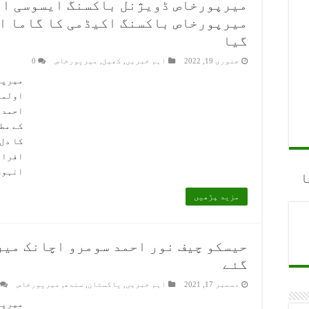
میرپورخاص ڈویژنل باکسنگ ایسوسی ای
میرپورخاص باکسنگ اکیڈمی کا گاما ا
گیا
جنوری 19, 2022
اہم خبریں
,
کھیل
,
میرپورخاص
0
میرپو
اولمپ
احمد 
کے مط
کا دل
افراد
انہوں
ا
مزید پڑھیں
حیسکو چیف نور احمد سومرو اچانک میر
گئے
دسمبر 17, 2021
اہم خبریں
,
پاکستان
,
سندھ
,
میرپورخاص
میرپو