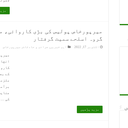
جھولی پ
مزید
میرپورخاص پولیس کی بڑی کاروائی، م
گروہ اسلحے سمیت گرفتار
اکتوبر 17, 2022
اہم خبریں
,
جرائم و حادثات
,
میرپورخاص
میرپو
انچار
کاروا
کے بع
ملزما
برآمد
عنایت
کی …
ں
مزید پڑھیں