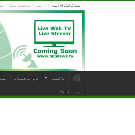
ہمارا یوٹیوب چینل
گو
اگست 7, 2026 7:05 صبح
پاکستان
فخر پاکستان
بین 
ہم سے رابطہ