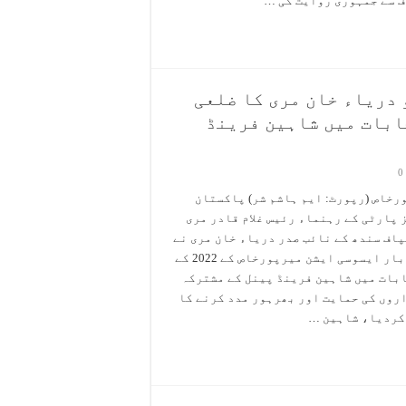
ف سے جمہوری روایت کی …
 دریاء خان مری کا ضلعی
ابات میں شاہین فرینڈ
0
رخاص (رپورٹ: ایم ہاشم شر) پاکستان
 پارٹی کے رہنماء رئیس غلام قادر مری
پاف سندھ کے نائب صدر دریاء خان مری نے
ضلعی بار ایسوسی ایشن میرپورخاص کے 2022 کے
بات میں شاہین فرینڈ پینل کے مشترکہ
روں کی حمایت اور بھرہور مدد کرنے کا
 کردیا، شاہین …