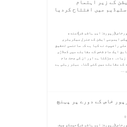
شن کے زیر اہتمام
سٹیڈیم میں افتتاح کردیا
رخاص (رپورٹ: ایم ہاشم شر) سندھ
کس ایسوسی ایشن کے جنرل سیکریٹری
علی راجپوت نے کہا ہے کہ سائنسی تحقیق
ابق ایک عام شخص کے مقابلے میں کھلاڑی
 زیادہ دھڑکتا ہے اور ان کی صحت عام
 کے مقابلے میں کئی گناہ بہتر رہتی ہے
 …
پور خاص کے دورے پر پہنچ
0
رخاص (رپورٹ: ایم ہاشم شر) حیسکو چیف