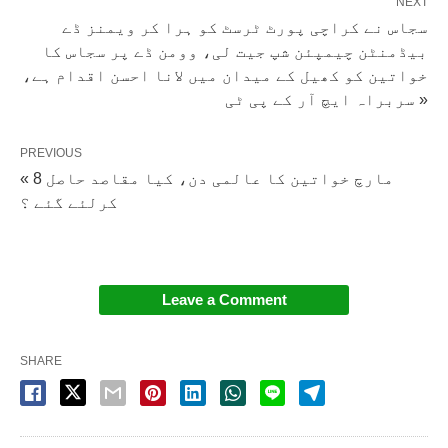
NEXT
سجاس نے کراچی پورٹ ٹرسٹ کو ہرا کر ویمنز ڈے
بیڈمنٹن چیمپئن شپ جیت لی، وومن ڈے پر سجاس کا
خواتین کو کھیل کے میدان میں لانا احسن اقدام ہے،
سربراہ ایچ آر کے پی ٹی »
PREVIOUS
« 8 مارچ خواتین کا عالمی دن، کیا مقاصد حاصل
کرلئے گئے ؟
Leave a Comment
SHARE