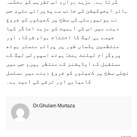
کرتا ہے۔ مزید برآں، اس تقریب کو محکمہ
ہائر ایجوکیشن کی جانب سے پذیرائی ملی، جس
نے یونیورسٹی کی سطح پر کھیلوں کو فروغ
دینے میں اس کی اہمیت کو مزید اجاگر کیا
جیسے ہی لیگ کا اختتام ہوا، شرکاء اور
منتظمین یکساں طور پر پرائم منسٹر یوتھ
پروگرام ٹیلنٹ ہنٹ: یوتھ اسپورٹس لیگ کے
مستقبل کے ایڈیشنز کے منتظر ہیں، جس میں
نچلی سطح پر کھیلوں کو فروغ دینے میں مسلسل
کامیابی اور ترقی کی امید ہے۔
Dr.Ghulam Murtaza