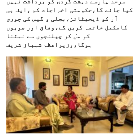
سرحد پارسے دہشت گردی کو برداشت نہیں
کیا جائے گا،حکومتی اخراجات کم ،ایف بی
آر کو ڈیجیٹائز،بجلی و گیس کی چوری
کامکمل خاتمہ کریں گے،وفاق اور صوبوں
کو مل کر چیلنجوں سے نمٹنا
ہوگا،وزیراعظم شہباز شریف