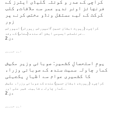
کراچی کے صدر و کوئٹہ گلیڈی ایٹرز کے
فرنچائز اونر ندیم عمر سے ملاقات، کلب
کرکٹ کے لیے مستقل ونڈو مختص کرنے پر
زور
کراچی، (رپورٹ ذیشان حسین /اسپورٹس رپورٹر) اسپورٹس
جرنلسٹس ایسوسی ایشن آف سندھ (سجاس) کے وفد…
2 دن
اہم خبریں
یومِ استحصالِ کشمیر: صوبائی وزیر مکیش
کمار چاولہ سمیت سندھ کے صوبائی وزراء
کا کشمیری عوام سے اظہارِ یکجہتی
کراچی، (رپورٹ، ذیشان حسین) سندھ کے صوبائی وزراء مکیش
کمار چاولہ، شاہینہ شیر علی اور…
2 دن
اہم خبریں