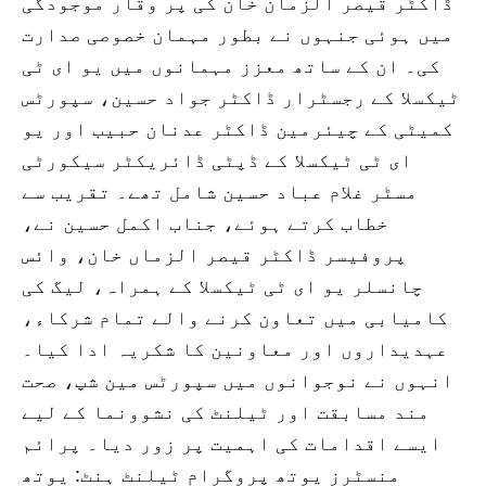
ڈاکٹر قیصر الزمان خان کی پر وقار موجودگی
میں ہوئی جنہوں نے بطور مہمان خصوصی صدارت
کی۔ ان کے ساتھ معزز مہمانوں میں یو ای ٹی
ٹیکسلا کے رجسٹرار ڈاکٹر جواد حسین، سپورٹس
کمیٹی کے چیئرمین ڈاکٹر عدنان حبیب اور یو
ای ٹی ٹیکسلا کے ڈپٹی ڈائریکٹر سیکورٹی
مسٹر غلام عباد حسین شامل تھے۔ تقریب سے
خطاب کرتے ہوئے، جناب اکمل حسین نے،
پروفیسر ڈاکٹر قیصر الزماں خان، وائس
چانسلر یو ای ٹی ٹیکسلا کے ہمراہ، لیگ کی
کامیابی میں تعاون کرنے والے تمام شرکاء،
عہدیداروں اور معاونین کا شکریہ ادا کیا۔
انہوں نے نوجوانوں میں سپورٹس مین شپ، صحت
مند مسابقت اور ٹیلنٹ کی نشوونما کے لیے
ایسے اقدامات کی اہمیت پر زور دیا۔ پرائم
منسٹرز یوتھ پروگرام ٹیلنٹ ہنٹ: یوتھ