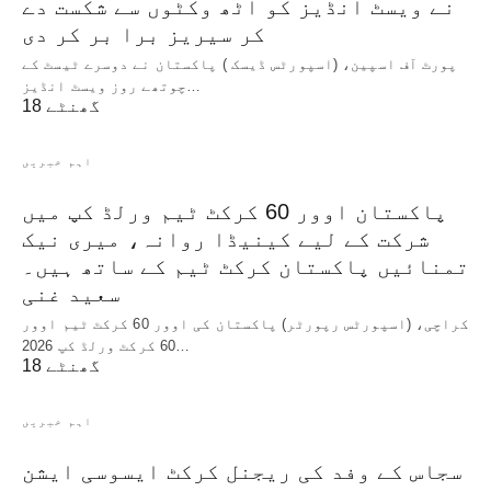
نے ویسٹ انڈیز کو اٹھ وکٹوں سے شکست دے
کر سیریز برا بر کر دی
پورٹ آف اسپین، (اسپورٹس ڈیسک ) پاکستان نے دوسرے ٹیسٹ کے
چوتھے روز ویسٹ انڈیز…
18 گھنٹے
اہم خبریں
پاکستان اوور 60 کرکٹ ٹیم ورلڈ کپ میں
شرکت کے لیے کینیڈا روانہ، میری نیک
تمنائیں پاکستان کرکٹ ٹیم کے ساتھ ہیں۔
سعید غنی
کراچی، (اسپورٹس رپورٹر) پاکستان کی اوور 60 کرکٹ ٹیم اوور
60 کرکٹ ورلڈ کپ 2026…
18 گھنٹے
اہم خبریں
سجاس کے وفد کی ریجنل کرکٹ ایسوسی ایشن