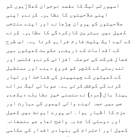
اسپورٹس لیگ کا مقصد نوجوان کھلاڑیوں کو
اپنی صلاحیتوں کا مظاہرہ کرنے، اپنی
صلاحیتوں کو پروان چڑھانے اور اپنے منتخب
کھیل میں بہترین کارکردگی کا مظاہرہ کرنے
کے لیے ایک پلیٹ فارم فراہم کرنا ہے۔ اس طرح
کے اقدامات کے ذریعے، حکومت کھیلوں میں
فعال شرکت کی حوصلہ افزائی کرنے، فٹنس اور
تندرستی کے کلچر کو فروغ دینے اور مستقبل
کے کھیلوں کے چیمپینز کی شناخت اور تیار
کرنے کی کوشش کرتی ہے۔ صوبائی لیگ برائے
ہینڈ بال (مرد) نے سنسنی خیز مقابلے دیکھے،
جس میں حصہ لینے والی ٹیموں کی مہارت اور
عزم کا اظہار ہوا۔ اس پورے ایونٹ میں کھیل
اور دوستی کا جذبہ واضح تھا، جو منصفانہ
کھیل اور احترام کی بنیادی اقدار کی عکاسی