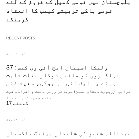
بلوچستان میں قومی کھیل کے فروغ کے لئے
قومی ہاکی تربیتی کیمپ کا انعقاد
کرینگے
RECENT POSTS
اہم خبریں
ولیکا اسپتال ایچ آئی وی کیس: 37
اہلکاروں کو فائنل شوکاز غفلت ثابت
ہونے پر ایف آئی آر ہوگی، سعید غنی
کراچی، (رپورٹ ذیشان حسین) صوبائی وزیر محنت و افرادی قوت
سندھ سعید غنی نے کہا…
17 گھنٹے
اہم خبریں
عبداللہ شفیق کی شاندار بیٹنگ پاکستان