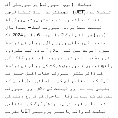
ٹیکسلا، (نوپ اسپورٹس) یونیورسٹی آف
انجینئرنگ اینڈ ٹیکنالوجی (UET)، ٹیکسلا نے
فخر کے ساتھ پرائم منسٹر یوتھ پروگرام
ٹیلنٹ ہنٹ: یوتھ اسپورٹس لیگ – ہینڈ بال
(مین) صوبائی لیگ 2 مارچ سے 6 مارچ 2024 تک
منعقد کی، ملٹی پرپز ہال، یو ای ٹی ٹیکسلا
میں۔ ایونٹ میں ٹیم اسلام آباد، ٹیم سکردو،
ٹیم مظفرآباد، ٹیم میرپور اور ٹیم گلگت کی
پانچ ٹیموں نے پرجوش شرکت کی یو ای ٹی ٹیکسلا
کے ڈائریکٹر اسپورٹس جناب اکمل حسین نے
لیگ کے انعقاد، اس کی باآسانی عمل آوری کو
یقینی بنانے اور ٹیلنٹ کی تلاش اور اسپورٹس
مین شپ کے لیے سازگار ماحول کو فروغ دینے کی
ذمہ داری نبھائی پراونشل لیگ کی اختتامی
تقریب UET ٹیکسلا کے وائس چانسلر پروفیسر