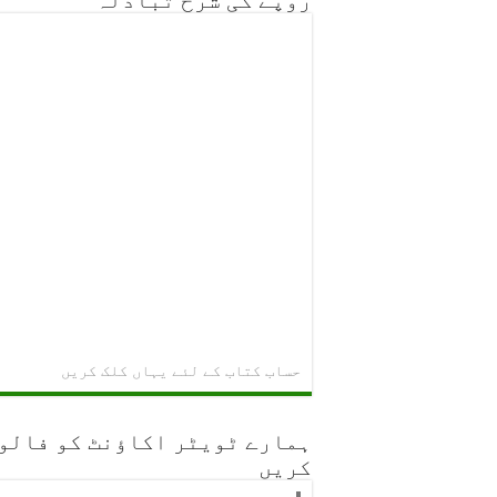
روپے کی شرح تبادلہ
حساب کتاب کے لئے یہاں کلک کریں
ہمارے ٹویٹر اکاؤنٹ کو فالو
کریں