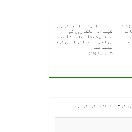
جیٹ پور کرکٹ لیگ سیزن 4
ولیکا اسپتال ایچ آئی وی
انہ
کیس: 37 اہلکاروں کو
وں
فائنل شوکاز غفلت ثابت
ے
ہونے پر ایف آئی آر ہوگی،
سعید غنی
اگست 6, 2026
وں کو
*
سے نشان زد کیا گیا ہے