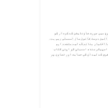
وغ میں عورت فاؤنڈیشن کے کردار کو
اتین دوست قانون ساز اسمبلی رہی ہے۔
ااختیار بنانے کے لیے متعدد اہم
 اسپیکر سندھ اسمبلی کو اپنی کتاب
ش کی اور خواتین کے حقوق کے لیے ان کی حمایت اور تعاون پر