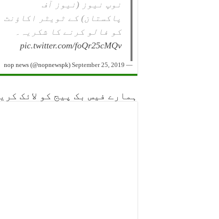
نوپ نیوز (نیوز آف
پاکستان) کے ٹویٹر اکاؤنٹ
کو فالو کرنے کا شکریہ۔
pic.twitter.com/foQr25cMQv
September 25, 2019
— nop news (@nopnewspk)
ہمارے فیس بک پیج کو لائک کری