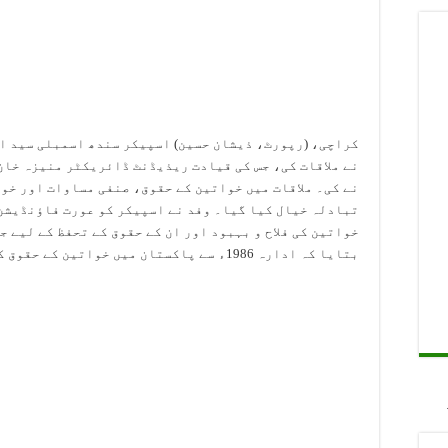
کراچی، (رپورٹ، ذیشان حسین) اسپیکر سندھ اسمبلی سید ا
نے ملاقات کی، جس کی قیادت ریذیڈنٹ ڈائریکٹر منیزہ خا
نے کی۔ ملاقات میں خواتین کے حقوق، صنفی مساوات اور خو
تبادلہ خیال کیا گیا۔ وفد نے اسپیکر کو عورت فاؤنڈیشن
خواتین کی فلاح و بہبود اور ان کے حقوق کے تحفظ کے لیے 
بتایا کہ ادارہ 1986ء سے پاکستان میں خواتین کے حقوق کے فروغ کے لیے سرگرم عمل ہے۔