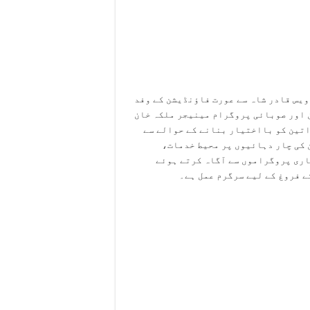
ویس قادر شاہ سے عورت فاؤنڈیشن کے وفد
ن اور صوبائی پروگرام مینیجر ملکہ خان
اتین کو بااختیار بنانے کے حوالے سے
 کی چار دہائیوں پر محیط خدمات،
جاری پروگراموں سے آگاہ کرتے ہوئے