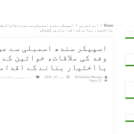
ا سرکاری کالجوں میں بائیومیٹرک حاضری لازمی قرار، غیر حاضر ملازمی
Home
/
اہم خبریں
/
اسپیکر سندھ اسمبلی سے عورت فاؤنڈیشن 
بااختیار بنانے کے اقدامات پر گفتگو
اسپیکر سندھ اسمبلی سے عو
ویسٹ انڈیز کو اٹھ وکٹوں سے شکست دے کر سیریز برا بر کر دی
وفد کی ملاقات، خواتین کے 
بااختیار بنانے کے اقداما
اچی کے صدر و کوئٹہ گلیڈی ایٹرز کے فرنچائز اونر ندیم عمر سے ملاقات
ار چاولہ سمیت سندھ کے صوبائی وزراء کا کشمیری عوام سے اظہارِ یکجہت
Dr.Ghulam Murtaza
جون 10, 2026
اہم خبریں
,
پاکستان
11 Views
کٹ ٹورنامنٹ کی رنگا رنگ افتتاحی تقریب، کے ڈی اے میں کھیلوں کی سرگ
گی
ن پر سیکریٹری کالج ایجوکیشن سندھ برہم، تحقیقات کے لیے خصوصی کمیٹ