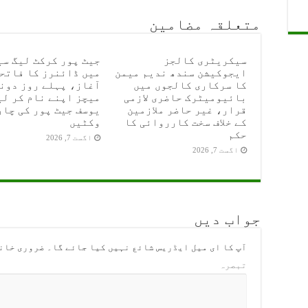
متعلقہ مضامین
سیکریٹری کالجز
ایجوکیشن سندھ ندیم میمن
میں ڈائنرز کا فاتح
کا سرکاری کالجوں میں
آغاز، پہلے روز دون
بائیومیٹرک حاضری لازمی
میچز اپنے نام کر لی
قرار، غیر حاضر ملازمین
یوسف جیٹ پور کی چار
کے خلاف سخت کارروائی کا
وکٹیں
حکم
اگست 7, 2026
اگست 7, 2026
جواب دیں
آپ کا ای میل ایڈریس شائع نہیں کیا جائے گا۔
ضروری خان
تبصرہ