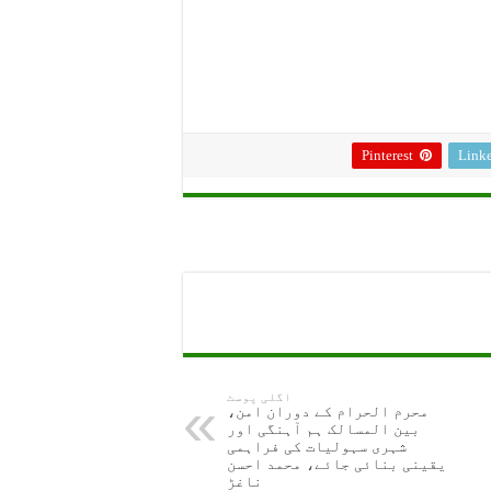
Pinterest
Link
اگلی پوسٹ
محرم الحرام کے دوران امن،
بین المسالک ہم آہنگی اور
شہری سہولیات کی فراہمی
یقینی بنائی جائے، محمد احسن
ناغڑ