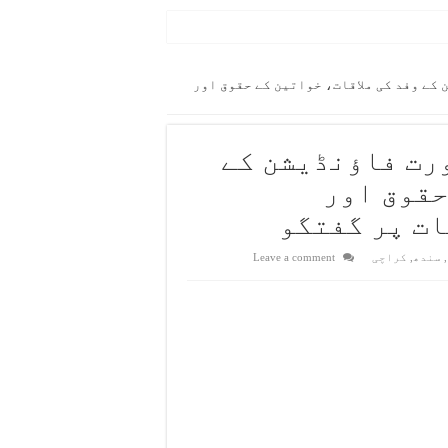
ن کے خلاف سخت کارروائی کا حکم
کے وفد کی ملاقات، خواتین کے حقوق اور
رت فاؤنڈیشن کے
حقوق اور
ت پر گفتگو
، کلب کرکٹ کے لیے مستقل ونڈو مختص کرنے پر زور
ی
,
سندھ
,
کراچی
Leave a comment
رمیاں جلد بحال کی جائیں گی، آصف جان صدیقی
ی قائم