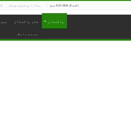
ہمارا یوٹیوب چینل
گو
اگست 8, 2026 9:23 صبح
پاکستان
فخر پاکستان
بین 
ہم سے رابطہ