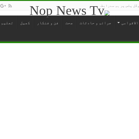
گل پلس پر ہم سےرابطہ
الاقوامی
جرائم و حادثات
صحت
فن و فنکار
کھیل
تعلیم