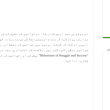
اس موقع پر سید اویس قادر شاہ نے خواتین کے حقوق کے فر
سراہتے ہوئے کہا کہ سندھ اسمبلی ملک کی سب سے زیادہ خو
انہوں نے کہا کہ گزشتہ برسوں میں خواتین کے تحفظ اور ب
ں
قوانین منظور کیے گئے ہیں۔ ملاقات کے اختتام پر وفد نے
"Milestones of Struggle and Success” پی
شکریہ ادا کیا۔