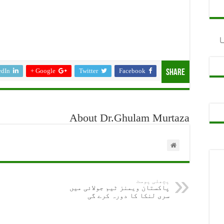
ا
edIn
Google +
Twitter
Facebook
Share
About Dr.Ghulam Murtaza
پچھلی پوسٹ
پاکستان ویمنز ٹیم جولائی میں
سری لنکا کا دورہ کرے گی