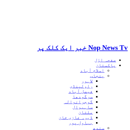
Nop News Tv خبر ایک کلک پر
صفحہ اوّل
پاکستان
اسلام آباد
پنجاب
لاہور
راولپنڈی
فیصل آباد
سرگودھا
گوجرانوالہ
ساہیوال
ملتان
ڈیرہ غازی خان
بہاول پور
سندھ