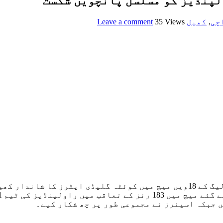
لپنڈیز کو مسلسل پانچویں شکست
چی
,
کھیل
35 Views
Leave a comment
 جبکہ اسپنرز نے مجموعی طور پر چھ شکار کیے۔