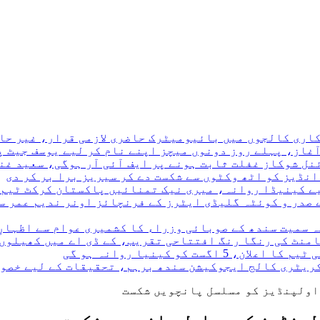
ری کالجوں میں بائیومیٹرک حاضری لازمی قرار، غیر حاضر
نڈیز کو اٹھ وکٹوں سے شکست دے کر سیریز برا بر کر دی
 صدر و کوئٹہ گلیڈی ایٹرز کے فرنچائز اونر ندیم عمر سے
ہ سمیت سندھ کے صوبائی وزراء کا کشمیری عوام سے اظہارِ
نامنٹ کی رنگا رنگ افتتاحی تقریب، کے ڈی اے میں کھیلوں
کریٹری کالج ایجوکیشن سندھ برہم، تحقیقات کے لیے خصو
اولپنڈیز کو مسلسل پانچویں شکست