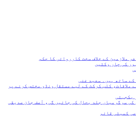
 ملازمین کے خلاف سخت کارروائی کا حکم
 ملاقات، کلب کرکٹ کے لیے مستقل ونڈو مختص کرنے پر
 یکجہتی
 کی سرگرمیاں جلد بحال کی جائیں گی، آصف جان صدیقی
صی کمیٹی قائم