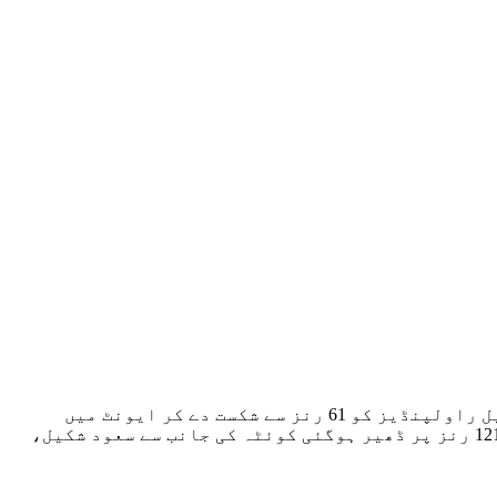
کراچی، (رپورٹ، ذیشان حسین) ایچ بی ایل پاکستان سپر لیگ کے 18ویں میچ میں کوئٹہ گلیڈی ایٹرز کا شاندار کھیل راولپنڈیز کو 61 رنز سے شکست دے کر ایونٹ میں
بھرپور واپسی کی نیشنل بینک اسٹیڈیم کراچی میں کھیلے گئے میچ میں 183 رنز کے تعاقب میں راولپنڈیز کی ٹیم 121 رنز پر ڈھیر ہوگئی کوئٹہ کی جانب سے سعود شکیل،