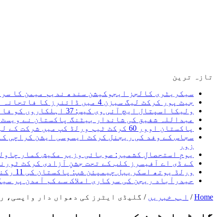
تازہ ترین
سیکریٹری کالجز ایجوکیشن سندھ ندیم میمن کا سرکا
جیٹ پور کرکٹ لیگ سیزن 4 میں ڈائنرز کا فاتحانہ آغاز، پہلے روز دونوں میچز اپنے نام کر لیے یوسف جیٹ پور کی چار وکٹیں
ولیکا اسپتال ایچ آئی وی کیس: 37 اہلکاروں کو فائنل شوکاز غفلت ثابت ہونے پر ایف آئی آر ہوگی، سعید غنی
عبداللہ شفیق کی شاندار بیٹنگ پاکستان نے ویسٹ ا
پاکستان اوور 60 کرکٹ ٹیم ورلڈ کپ میں شرکت کے لیے کینیڈا روانہ، میری نیک تمنائیں پاکستان کرکٹ ٹیم کے ساتھ ہیں۔ سعید غنی
سجاس کے وفد کی ریجنل کرکٹ ایسوسی ایشن کراچی کے
زور
یومِ استحصالِ کشمیر: صوبائی وزیر مکیش کمار چاول
کے ڈی اے آفیسرز کلب کے تحت جشنِ آزادی کرکٹ ٹور
ورلڈ یوتھ اسکریبل چیمپئن شپ: پاکستان کی 11 رکنی ٹیم کا اعلان، 5 اگست کو کینیا روانہ ہو گی
حیدرآباد ریجن کی سرکاری املاک سے کم آمدن پر سی
Home
/
اہم خبریں
/
گلیڈی ایٹرز کی دھواں دار واپسی، ر