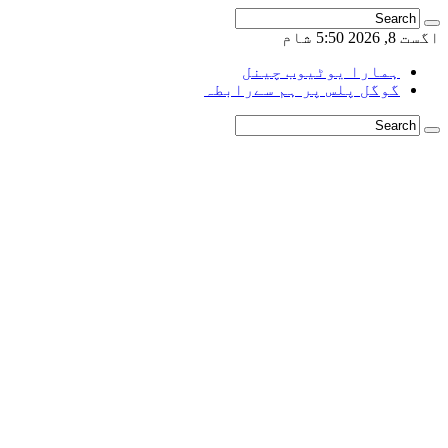
اگست 8, 2026 5:50 شام
ہمارا یوٹیوب چینل
گوگل پلس پر ہم سےرابطہ