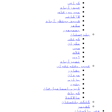
کراچی
حیدرآباد
میرپورخاص
لاڑکانہ
شہید بینظر آباد
سکھر
بھمبھور
بلوچستان
کوئٹہ
مکران
سبی
قلات
ژوب
نصیرآباد
خیبر پختونخواں
پشاور
مردان
ہزارہ
بنوں
ڈیرہ اسماعیل خان
کوہاٹ
مالاکنڈ
گلگت بلتستان
کشیمر
فخر پاکستان