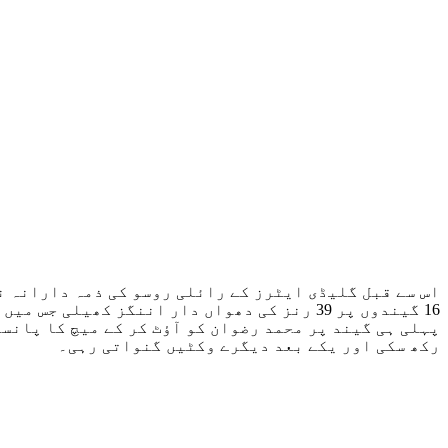
رکھ سکی اور یکے بعد دیگرے وکٹیں گنواتی رہی۔