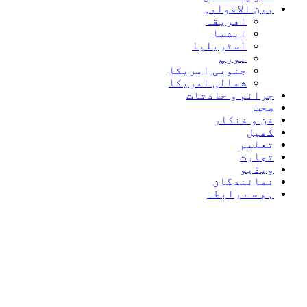
بین الاقوامی
افریقہ
ایشیا
آسٹریلیا
یورپ
جنوبی امریکا
شمالی امریکا
جرائم و حادثات
صحت
فن و فنکار
کھیل
تعلیم
تجارت
ویڈیو
نمائندگان
ہم سے رابطہ