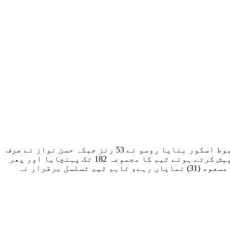
اس سے قبل گلیڈی ایٹرز کے رائلی روسو کی ذمہ دارانہ نصف سنچری اور حسن نواز کی جارحانہ بیٹنگ کی بدولت مضبوط اسکور بنایا روسو نے 53 رنز جبکہ حسن نواز نے صرف
16 گیندوں پر 39 رنز کی دھواں دار اننگز کھیلی جس میں پانچ چھکے شامل تھے جہانداد خان نے آخر میں تیز کھیل پیش کرتے ہوئے ٹیم کا مجموعہ 182 تک پہنچایا اور پھر
پہلی ہی گیند پر محمد رضوان کو آؤٹ کر کے میچ کا پانسہ پلٹ دیا۔ راولپنڈیز کی جانب سے ڈیرل مچل (30) اور سعد مسعود (31) نمایاں رہے، تاہم ٹیم تسلسل برقرار نہ