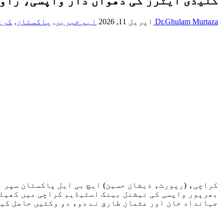
گلیڈی ایٹرز کی دھواں دار واپسی، راو
Dr.Ghulam Murtaza
اپریل 11, 2026
اہم خبریں
,
پاکستان
,
کرا
جہانداد خان اور عثمان طارق نے دو، دو وکٹیں حاصل کیں