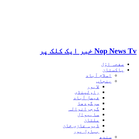
Nop News Tv خبر ایک کلک پر
صفحہ اوّل
پاکستان
اسلام آباد
پنجاب
لاہور
راولپنڈی
فیصل آباد
سرگودھا
گوجرانوالہ
ساہیوال
ملتان
ڈیرہ غازی خان
بہاول پور
سندھ