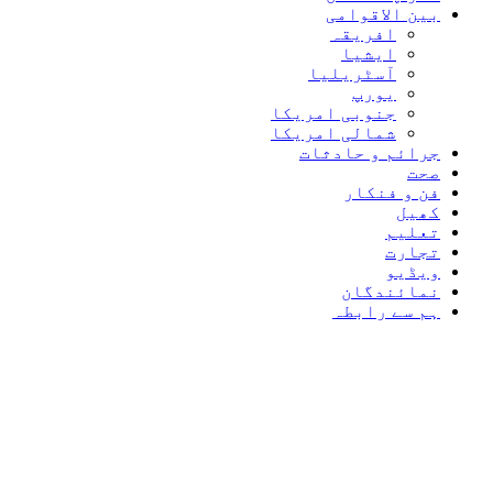
بین الاقوامی
افریقہ
ایشیا
آسٹریلیا
یورپ
جنوبی امریکا
شمالی امریکا
جرائم و حادثات
صحت
فن و فنکار
کھیل
تعلیم
تجارت
ویڈیو
نمائندگان
ہم سے رابطہ