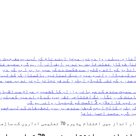
نڈیز کو اٹھ وکٹوں سے شکست دے کر سیریز برا بر کر دی
 صدر و کوئٹہ گلیڈی ایٹرز کے فرنچائز اونر ندیم عمر سے
ہ سمیت سندھ کے صوبائی وزراء کا کشمیری عوام سے اظہارِ
نامنٹ کی رنگا رنگ افتتاحی تقریب، کے ڈی اے میں کھیلوں
کریٹری کالج ایجوکیشن سندھ برہم، تحقیقات کے لیے خصو
ں گی، محمد احسن ناغڑ
7 تعلیمی اداروں کے ساڑھے سات ہزار طلبہ کی شرکت