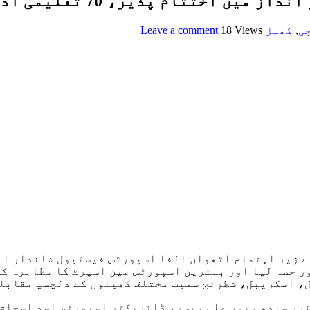
لیمی اداروں کے ساڑھے سات ہزار طلبہ کی شرکت
ی
,
کھیل
18 Views
Leave a comment
، اسکریبل، شطرنج سمیت مختلف کھیلوں کے دلچسپ مقابل
ز سندھ منور علی میسر، ڈائریکٹر اسپورٹس اسد اسحاق،