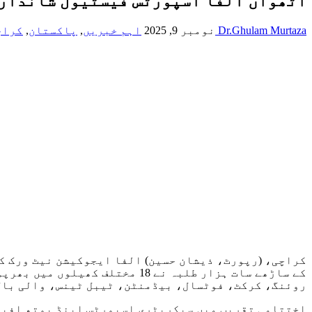
آٹھواں الفا اسپورٹس فیسٹیول شاندار انداز میں اختتام پذیر، 70 تع
Dr.Ghulam Murtaza
نومبر 9, 2025
اہم خبریں
,
پاکستان
,
کراچ
روئنگ، کرکٹ، فوٹسال، بیڈمنٹن، ٹیبل ٹینس، والی بال
اختتامی تقریب میں سیکریٹری اسپورٹس اینڈ یوتھ افیئر