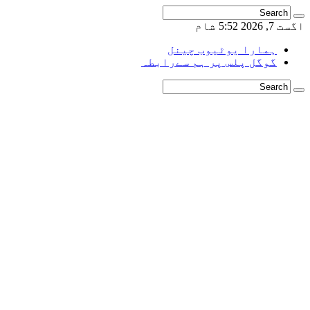
اگست 7, 2026 5:52 شام
ہمارا یوٹیوب چینل
گوگل پلس پر ہم سےرابطہ