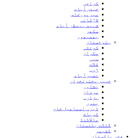
کراچی
حیدرآباد
میرپورخاص
لاڑکانہ
شہید بینظر آباد
سکھر
بھمبھور
بلوچستان
کوئٹہ
مکران
سبی
قلات
ژوب
نصیرآباد
خیبر پختونخواں
پشاور
مردان
ہزارہ
بنوں
ڈیرہ اسماعیل خان
کوہاٹ
مالاکنڈ
گلگت بلتستان
کشیمر
فخر پاکستان