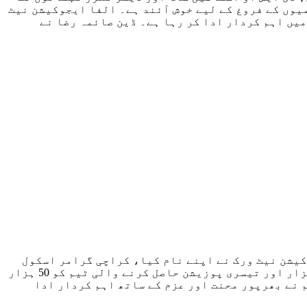
یوں کے فروغ کے لیے خوش آئند ہے۔ الفا ایجوکیشن نیٹ
یں اہم کردار ادا کر رہا ہے۔ ڈین صائمہ رضا نے
یشن نیٹ ورک نے اپنے نام کیا، کراچی گرامر اسکول
دوسری اور نیکسر کالج تیسری پوزیشن پر رہا۔ منور علی میسر نے فاتح ٹیم کو ایک لاکھ روپے، رنر اپ ٹیم کو 75 ہزار اور تیسری پوزیشن حاصل کرنے والی ٹیم کو 50 ہزار
 نے بھرپور محنت اور عزم کے ساتھ اہم کردار ادا