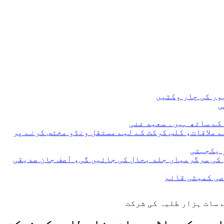
 ملاقات، کلب کرکٹ کے لیے مستقل ونڈو مختص کرنے پر
 یکجہتی
 کی سرگرمیاں جلد بحال کی جائیں گی، آصف جان صدیقی
صی کمیٹی قائم