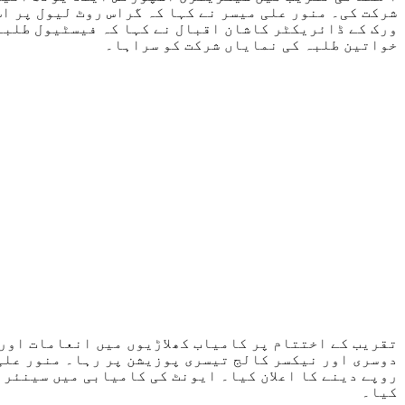
شرکت کی۔ منور علی میسر نے کہا کہ گراس روٹ لیول پر ا
ورک کے ڈائریکٹر کاشان اقبال نے کہا کہ فیسٹیول طلبہ 
خواتین طلبہ کی نمایاں شرکت کو سراہا۔
تقریب کے اختتام پر کامیاب کھلاڑیوں میں انعامات اور
روپے دینے کا اعلان کیا۔ ایونٹ کی کامیابی میں سینئر 
کیا۔