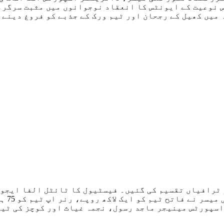
س نوعیت کے ایونٹس کا انعقاد نوجوانوں میں مثبت سرگرم
میں کھیل کے رجحان اور ٹیم ورک کے جذبے کو فروغ دینے م
 ٹرافیاں تقسیم کی گئیں۔ فیسٹیول کا ٹائٹل الفا ایجوک
اسپورٹس مینیجر ماجد رسول، نجمہ غیاث اور کوچز کی ٹیم