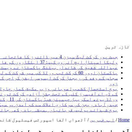
تازہ ترین
جیٹ پور کرکٹ لیگ سیزن 4 میں ڈائنرز کا فاتحانہ آغاز، پہلے روز دونوں میچز اپنے نام کر لیے یوسف جیٹ پور کی چار وکٹیں
ولیکا اسپتال ایچ آئی وی کیس: 37 اہلکاروں کو فائنل شوکاز غفلت ثابت ہونے پر ایف آئی آر ہوگی، سعید غنی
عبداللہ شفیق کی شاندار بیٹنگ پاکستان نے ویسٹ ا
پاکستان اوور 60 کرکٹ ٹیم ورلڈ کپ میں شرکت کے لیے کینیڈا روانہ، میری نیک تمنائیں پاکستان کرکٹ ٹیم کے ساتھ ہیں۔ سعید غنی
سجاس کے وفد کی ریجنل کرکٹ ایسوسی ایشن کراچی کے
زور
یومِ استحصالِ کشمیر: صوبائی وزیر مکیش کمار چاول
کے ڈی اے آفیسرز کلب کے تحت جشنِ آزادی کرکٹ ٹور
ورلڈ یوتھ اسکریبل چیمپئن شپ: پاکستان کی 11 رکنی ٹیم کا اعلان، 5 اگست کو کینیا روانہ ہو گی
حیدرآباد ریجن کی سرکاری املاک سے کم آمدن پر سی
یومِ شہدائے پولیس قربانیاں ہمیشہ یاد رکھی جائی
Home
/
اہم خبریں
/
آٹھواں الفا اسپورٹس فیسٹیول شاندار انداز میں اختتام پذیر، 0