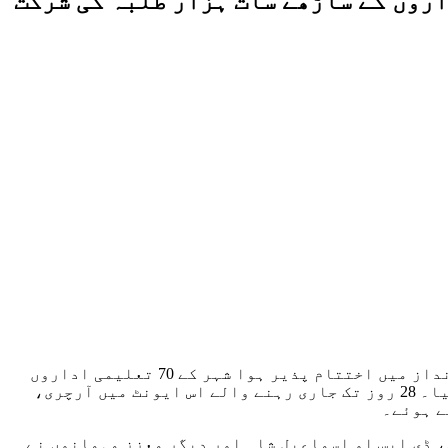
کراچی، (رپورٹ، ذیشان حسین) الفا ایجوکیشن نیٹ ورک کے زیر اہتمام آٹھواں الفا اسپورٹس فیسٹیول شاندار انداز میں اختتام پذیر ہوا شہر کے 70 تعلیمی اداروں
کے ساڑھے سات ہزار طلبہ نے 18 مختلف کھیلوں میں بھرپور حصہ لیا اور بہترین اسپورٹس مین اسپرٹ کا مظاہرہ کیا۔ 28 روز تک جاری رہنے والے اس ایونٹ میں آرچری،
ے ہوئے۔
 ڈی ایس او اسماعیل شاہ اور دیگر معزز مہمانوں نے