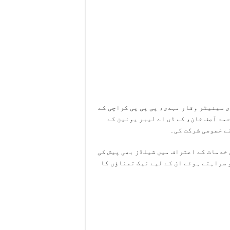
 سینیٹر وقار مہدی، پی پی پی کراچی کے
حلقہ NA-235 کے ٹکٹ ہولڈر محمد آصف خان، کے ڈی اے لیبر یونین کے
ے خصوصی شرکت کی۔
 خدمات کے اعتراف میں شیلڈز بھی پیش کی
سراہتے ہوئے ان کے لیے نیک تمناؤں کا