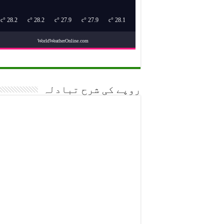
°c
28.2
°c
28.2
°c
27.9
°c
27.9
°c
28.1
WorldWeatherOnline.com
روپے کی شرح تبادلہ