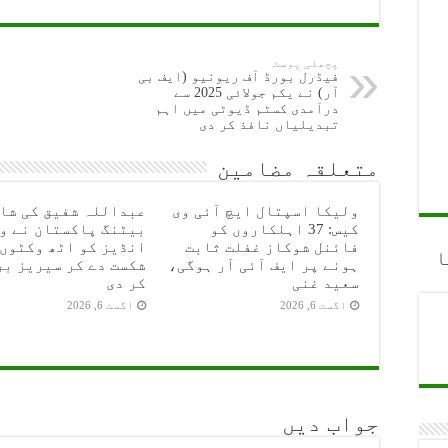
پچھلی پوسٹ
فیڈرل بورڈ آف ریونیو (ایف بی
آر) نے یکم جولائی 2025 سے
درآمدی کسٹم ڈیوٹی میں اہم
تبدیلیاں نافذ کر دی
متعلقہ مضامین
ولیکا اسپتال ایچ آئی وی
عبداللہ شفیق کی شا
کیس: 37 اہلکاروں کو
بیٹنگ پاکستان نے و
فائنل شوکاز غفلت ثابت
انڈیز کو اٹھ وکٹوں 
ا
ہونے پر ایف آئی آر ہوگی،
شکست دے کر سیریز بر
سعید غنی
کر دی
اگست 6, 2026
اگست 6, 2026
جواب دیں