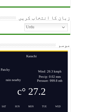
حیدرآباد ریجن کی سرکاری املاک سے کم آمد
یومِ شہدائے پولیس قربانیاں ہمیشہ یاد رک
زبان کا انتخاب کریں
گیانچند ایسرانی کی زیر صدارت پی ڈی ایم اے بورڈ کا 24واں اجلاس، ڈیزاسٹر فنڈ کی سرمایہ کاری اور امدادی نظا
Urdu
موسم
Karachi
Patchy
Wind: 26.3 kmph
Precip: 0.02 mm
rain nearby
Pressure: 999.8 mb
°c
27.2
SAT
SUN
MON
TUE
WED