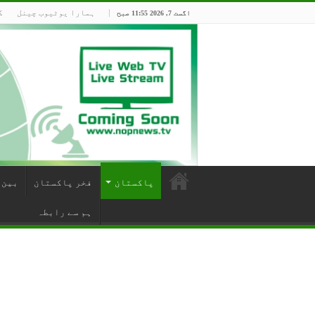
ہمارا یوٹیوب چینل
گ
اگست 7, 2026 11:55 صبح
پاکستان
فخر پاکستان
بین 
ہم سے رابطہ