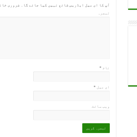
آپ کا ای میل ایڈریس شائع نہیں کیا جائے گا۔
ضروری خان
تبصرہ
نام
*
ای میل
*
ویب‌ سائٹ