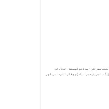
ی قائم
 کلب میں کراچی ڈیولپمنٹ اتھارٹی
ان کے اعزاز میں ایک پُروقار الوداعی اور