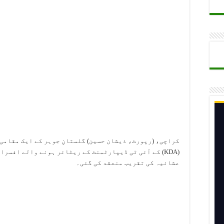
ن پر سیکریٹری کالج ایجوکیشن سندھ برہم، تحقیقات کے لیے خصوصی کمیٹ
ھی جائیں گی، محمد احسن ناغڑ
م مزید مؤثر بنانے کی منظوری
کراچی، (رپورٹ، ذیشان حسین) گلستانِ جوہر کے ایک مقامی
(KDA) کے آئی ٹی ڈیپارٹمنٹ کے ریٹائر ہونے والے افسر
عشائیہ کی تقریب منعقد کی گئی۔