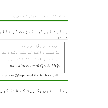
حساب کتاب کے لئے یہاں کلک کریں
ہمارے ٹویٹر اکاؤنٹ کو فالو
کریں
نوپ نیوز (نیوز آف
پاکستان) کے ٹویٹر اکاؤنٹ
کو فالو کرنے کا شکریہ۔
pic.twitter.com/foQr25cMQv
September 25, 2019
— nop news (@nopnewspk)
ہمارے فیس بک پیج کو لائک کری