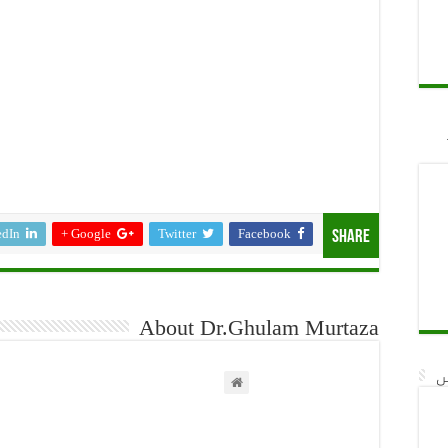
edIn
Google +
Twitter
Facebook
Share
About Dr.Ghulam Murtaza
ں