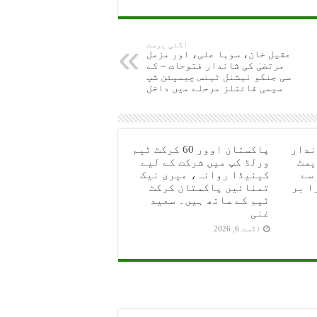
اگلی پوسٹ
عقیل خان، سوہا علی، اور مزمل
مرتضیٰ کی شاندار فتوحات – کے
سی جنکو نیشنل ٹینس چیمپئن شپ
سیمی فائنلز مرحلے میں داخل
ندار
پاکستان اوور 60 کرکٹ ٹیم
یسٹ
ورلڈ کپ میں شرکت کے لیے
سے
کینیڈا روانہ، میری نیک
ا بر
تمنائیں پاکستان کرکٹ
ٹیم کے ساتھ ہیں۔ سعید
غنی
اگست 6, 2026