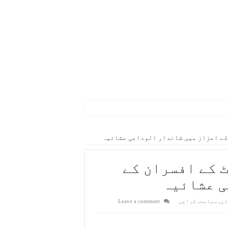
کے اعزاز میں شاندار الوداعی عشائیہ
 کے افسران کے
، کلب کرکٹ کے لیے مستقل ونڈو مختص کرنے پر زور
ی عشائیہ
ی
ان
,
سیاست
,
کراچی
Leave a comment
رمیاں جلد بحال کی جائیں گی، آصف جان صدیقی