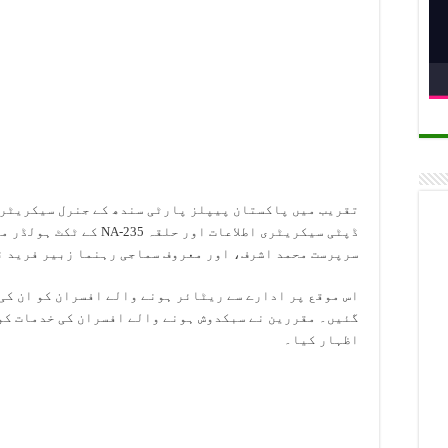
تقریب میں پاکستان پیپلز پارٹی سندھ کے جنرل سیکریٹری
ڈپٹی سیکریٹری اطلاعات اور 
سرپرست محمد اشرف، اور معروف سماجی رہنما زبیر فرید ن
اس موقع پر ادارے سے ریٹائر ہونے والے افسران کو ان کی
گئیں۔ مقررین نے سبکدوش ہونے والے افسران کی خدمات کو 
اظہار کیا۔