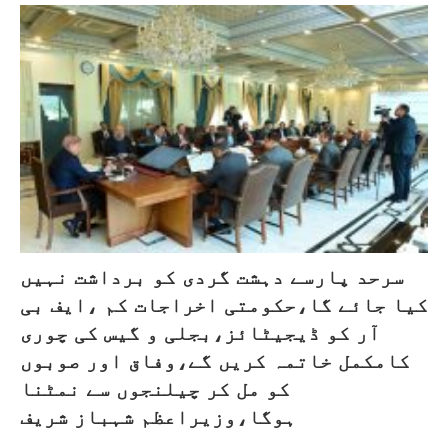
سرحد پارسے دہشت گردی کو برداشت نہیں
کیا جائے گا،حکومتی اخراجات کم ،ایف بی
آر کو ڈیجیٹائز،بجلی و گیس کی چوری
کامکمل خاتمہ کریں گے،وفاق اور صوبوں
کو مل کر چیلنجوں سے نمٹنا
ہوگا،وزیراعظم شہباز شریف