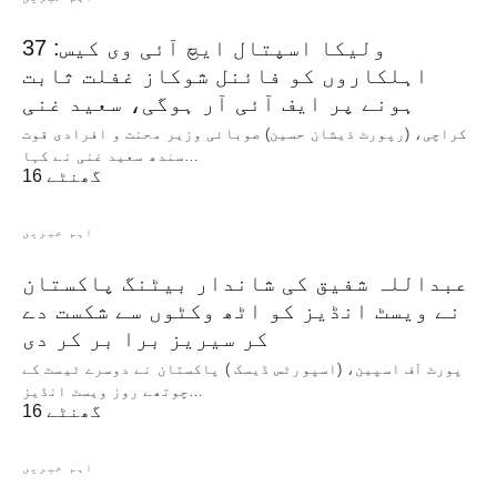
ولیکا اسپتال ایچ آئی وی کیس: 37
اہلکاروں کو فائنل شوکاز غفلت ثابت
ہونے پر ایف آئی آر ہوگی، سعید غنی
کراچی، (رپورٹ ذیشان حسین) صوبائی وزیر محنت و افرادی قوت
سندھ سعید غنی نے کہا…
16 گھنٹے
اہم خبریں
عبداللہ شفیق کی شاندار بیٹنگ پاکستان
نے ویسٹ انڈیز کو اٹھ وکٹوں سے شکست دے
کر سیریز برا بر کر دی
پورٹ آف اسپین، (اسپورٹس ڈیسک ) پاکستان نے دوسرے ٹیسٹ کے
چوتھے روز ویسٹ انڈیز…
16 گھنٹے
اہم خبریں