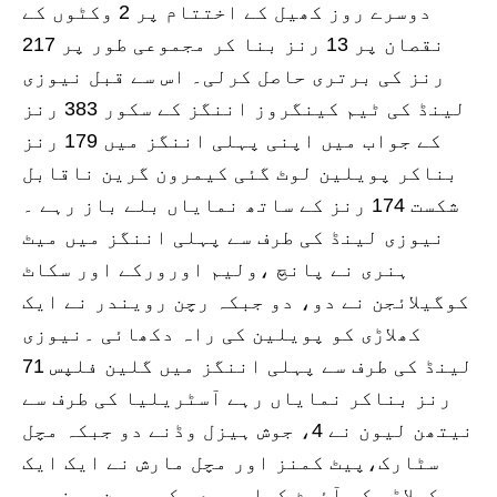
دوسرے روز کھیل کے اختتام پر 2 وکٹوں کے
نقصان پر 13 رنز بنا کر مجموعی طور پر 217
رنز کی برتری حاصل کرلی۔ اس سے قبل نیوزی
لینڈ کی ٹیم کینگروز اننگز کے سکور 383 رنز
کے جواب میں اپنی پہلی اننگز میں 179 رنز
بناکر پویلین لوٹ گئی کیمرون گرین ناقابل
شکست 174 رنز کے ساتھ نمایاں بلے باز رہے ۔
نیوزی لینڈ کی طرف سے پہلی اننگز میں میٹ
ہنری نے پانچ ،ولیم اورورکے اور سکاٹ
کوگیلائجن نے دو، دو جبکہ رچن رویندر نے ایک
کھلاڑی کو پویلین کی راہ دکھائی ۔نیوزی
لینڈ کی طرف سے پہلی اننگز میں گلین فلپس 71
رنز بناکر نمایاں رہے آسٹریلیا کی طرف سے
نیتھن لیون نے 4، جوش ہیزل وڈنے دو جبکہ مچل
سٹارک،پیٹ کمنز اور مچل مارش نے ایک ایک
کھلاڑی کو آئوٹ کیا۔ جمعہ کو بیسن ریزرو،