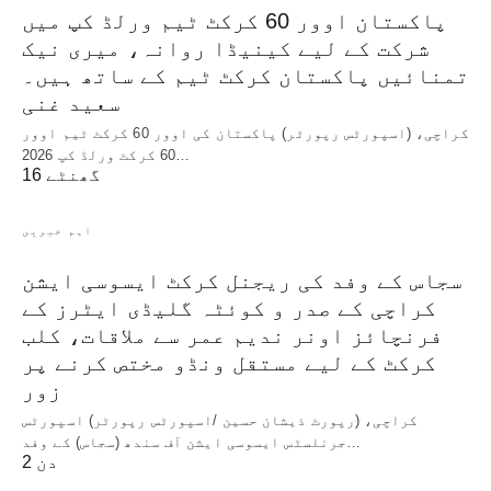
پاکستان اوور 60 کرکٹ ٹیم ورلڈ کپ میں
شرکت کے لیے کینیڈا روانہ، میری نیک
تمنائیں پاکستان کرکٹ ٹیم کے ساتھ ہیں۔
سعید غنی
کراچی، (اسپورٹس رپورٹر) پاکستان کی اوور 60 کرکٹ ٹیم اوور
60 کرکٹ ورلڈ کپ 2026…
16 گھنٹے
اہم خبریں
سجاس کے وفد کی ریجنل کرکٹ ایسوسی ایشن
کراچی کے صدر و کوئٹہ گلیڈی ایٹرز کے
فرنچائز اونر ندیم عمر سے ملاقات، کلب
کرکٹ کے لیے مستقل ونڈو مختص کرنے پر
زور
کراچی، (رپورٹ ذیشان حسین /اسپورٹس رپورٹر) اسپورٹس
جرنلسٹس ایسوسی ایشن آف سندھ (سجاس) کے وفد…
2 دن