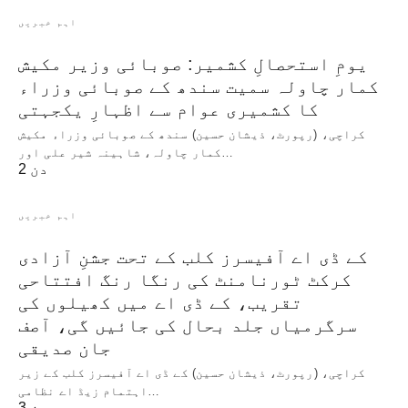
اہم خبریں
یومِ استحصالِ کشمیر: صوبائی وزیر مکیش
کمار چاولہ سمیت سندھ کے صوبائی وزراء
کا کشمیری عوام سے اظہارِ یکجہتی
کراچی، (رپورٹ، ذیشان حسین) سندھ کے صوبائی وزراء مکیش
کمار چاولہ، شاہینہ شیر علی اور…
2 دن
اہم خبریں
کے ڈی اے آفیسرز کلب کے تحت جشنِ آزادی
کرکٹ ٹورنامنٹ کی رنگا رنگ افتتاحی
تقریب، کے ڈی اے میں کھیلوں کی
سرگرمیاں جلد بحال کی جائیں گی، آصف
جان صدیقی
کراچی، (رپورٹ، ذیشان حسین) کے ڈی اے آفیسرز کلب کے زیر
اہتمام زیڈ اے نظامی…
3 دن