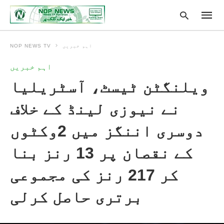
اہم خبریں
NOP NEWS TV
اہم خبریں
Type
ویلنگٹن ٹیسٹ، آسٹریلیا
your
searc
query
نے نیوزی لینڈ کے خلاف
and
hit
enter:
دوسری اننگز میں 2وکٹوں
کے نقصان پر 13 رنز بنا
کر 217 رنز کی مجموعی
برتری حاصل کرلی