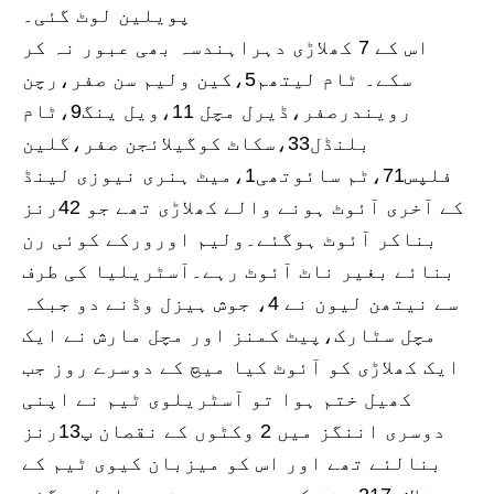
پویلین لوٹ گئی۔
اس کے 7 کھلاڑی دہراہندسہ بھی عبور نہ کر
سکے۔ ٹام لیتھم5،کین ولیم سن صفر،رچن
رویندرصفر،ڈیرل مچل 11،ویل ینگ9،ٹام
بلنڈل33،سکاٹ کوگیلائجن صفر،گلین
فلپس71،ٹم سائوتھی1،میٹ ہنری نیوزی لینڈ
کے آخری آئوٹ ہونے والے کھلاڑی تھے جو 42رنز
بناکر آئوٹ ہوگئے۔ولیم اورورکے کوئی رن
بنائے بغیر ناٹ آئوٹ رہے۔آسٹریلیا کی طرف
سے نیتھن لیون نے 4، جوش ہیزل وڈنے دو جبکہ
مچل سٹارک،پیٹ کمنز اور مچل مارش نے ایک
ایک کھلاڑی کو آئوٹ کیا میچ کے دوسرے روز جب
کھیل ختم ہوا تو آسٹریلوی ٹیم نے اپنی
دوسری اننگز میں 2 وکٹوں کے نقصان پ13رنز
بنالئے تھے اور اس کو میزبان کیوی ٹیم کے