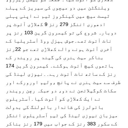
ویلنگٹن میں دو میچوں کی سیریز کے پہلے
ٹیسٹ میچ میں کینگروز ٹیم نے اپنی پہلی
ادھوری اننگز 279 رنز 9 کھلاڑی آئوٹ پر
دوبارہ شروع کی تو کیمرون گرین 103 رنز پر
ناٹ آئوٹ تھے۔جوش ہیزل ووڈ آسٹریلیا کے
آخری آئوٹ ہونے والے کھلاڑی تھے جو 22رنز
بناکر میٹ ہنری کی گیند پر رویندر کے
ہاتھوں کیچ آئوٹ ہوگئے۔ کیمرون گرین 174
رنز کے ساتھ ناٹ آئوٹ رہے۔۔نیوزی لینڈ کی
طرف سے میٹ ہنری نے پانچ ،ولیم اورورکے اور
سکاٹ کوگیلائجن نے دو، دو جبکہ رچن رویندر
نے ایک کھلاڑی کو آئوٹ کیا۔آسٹریلوی
بائولرز کی شاندار بائولنگ کی بدولت
میزبان نیوزی لینڈ کی ٹیم آسٹریلوی اننگز
کے سکور 383 رنز کے جواب میں 179 رنز بناکر