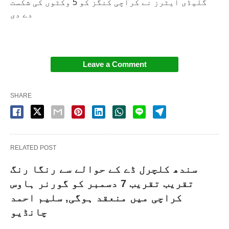
گلیڈی ایٹرز نے کراچی کنگز کو 5 وکٹوں کی شکست
دے دی
Leave a Comment
SHARE
RELATED POST
سندھ کلچرل ڈے کے حوالے سے رنگا رنگ
تقریب تقریب 7 دسمبر کو گورنر ہاوس
کراچی میں منعقد ہوگی, سلیم احمد
چانڈیو