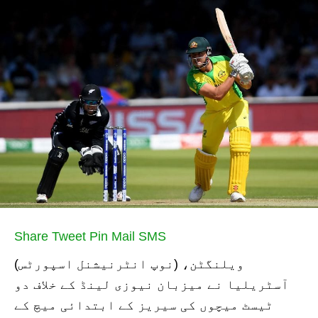
Share
Tweet
Pin
Mail
SMS
ویلنگٹن، (نوپ انٹرنیشنل اسپورٹس)
آسٹریلیا نے میزبان نیوزی لینڈ کے خلاف دو
ٹیسٹ میچوں کی سیریز کے ابتدائی میچ کے