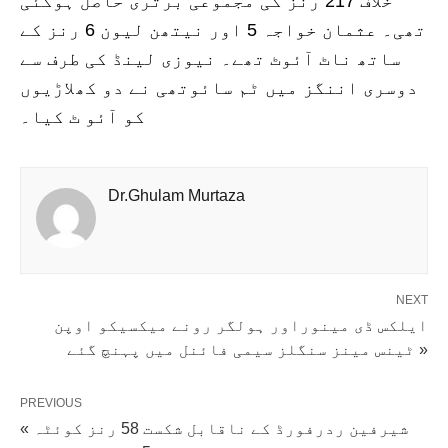
خلاف 217 رنز کی مجموعی برتری حاصل ہوگئی
تھی۔ عثمان خواجہ 5 اور نیتھن لیون 6 رنز کے
ساتھ ناٹ آئوٹ تھے۔ نیوزی لینڈ کی طرف سے
دوسری اننگز میں ٹم سائوتھی نے دو کھلاڑیوں
کو آئو ٹ کیا۔
Dr.Ghulam Murtaza
NEXT
ایلکس ڈی مینوراور ہولگر رونے میکسیکو اوپن
ٹینس مینز سنگلز سیمی فائنل میں پہنچ گئے »
PREVIOUS
« شیرفین ردرفورڈ کے ناقابل شکست 58 رنز کوئٹہ