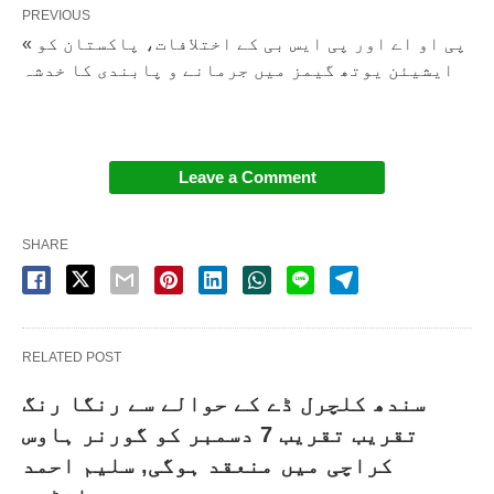
PREVIOUS
« پی او اے اور پی ایس بی کے اختلافات، پاکستان کو
ایشیئن یوتھ گیمز میں جرمانے و پابندی کا خدشہ
Leave a Comment
SHARE
RELATED POST
سندھ کلچرل ڈے کے حوالے سے رنگا رنگ
تقریب تقریب 7 دسمبر کو گورنر ہاوس
کراچی میں منعقد ہوگی, سلیم احمد