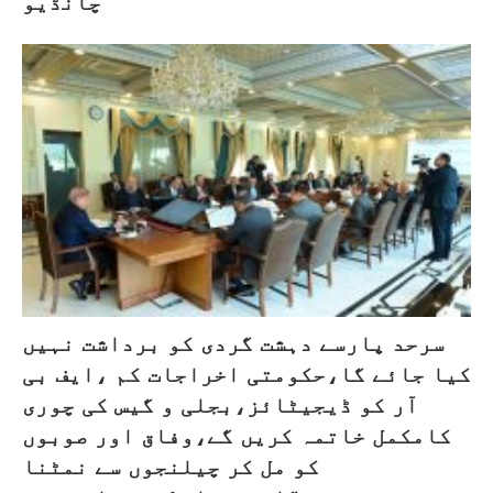
چانڈیو
سرحد پارسے دہشت گردی کو برداشت نہیں
کیا جائے گا،حکومتی اخراجات کم ،ایف بی
آر کو ڈیجیٹائز،بجلی و گیس کی چوری
کامکمل خاتمہ کریں گے،وفاق اور صوبوں
کو مل کر چیلنجوں سے نمٹنا