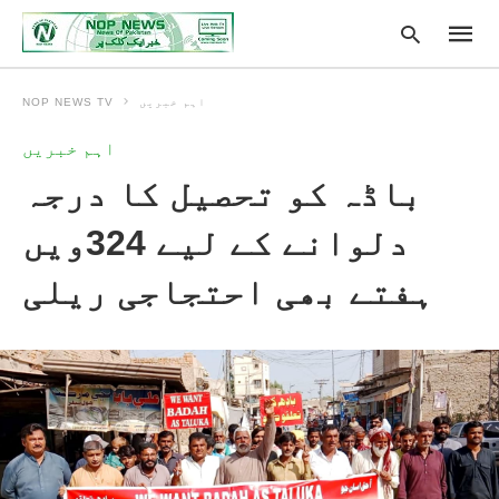
اہم خبریں
NOP NEWS TV
اہم خبریں
Type
باڈہ کو تحصیل کا درجہ
your
searc
query
دلوانے کے لیے 324ویں
and
hit
enter:
ہفتے بھی احتجاجی ریلی