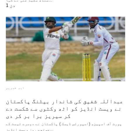
سندھ سعید غنی نے کہا…
1 دن
اہم خبریں
عبداللہ شفیق کی شاندار بیٹنگ پاکستان
نے ویسٹ انڈیز کو اٹھ وکٹوں سے شکست دے
کر سیریز برا بر کر دی
پورٹ آف اسپین، (اسپورٹس ڈیسک ) پاکستان نے دوسرے ٹیسٹ کے
چوتھے روز ویسٹ انڈیز…