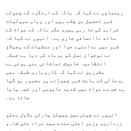
رہنماؤں نے کہا کہ باڈہ کے اردگرد کے چھوٹے
شہر تحصیل بن چکے ہیں اور وہاں سہولیات
فراہم کی جا رہی ہیں، مگر باڈہ کے عوام کے
ساتھ ناانصافی جاری ہے۔ انہوں نے کہا کہ
شہر میں بدامنی، جوا اور منشیات کے پھیلاؤ
نے نوجوان نسل کو برباد کر دیا ہے جبکہ
انتظامیہ خاموش تماشائی بنی ہوئی ہے
مقررین نے کہا کہ کاروباری طبقہ بھی
بدحالی کے باعث شہر چھوڑنے پر مجبور ہو گیا
ہے جس سے عوام میں شدید مایوسی اور غصہ پایا
جاتا ہے۔
انہوں نے چیئرمین پیپلز پارٹی بلاول بھٹو
زرداری، وزیر اعلیٰ سندھ سید مراد علی شاہ،