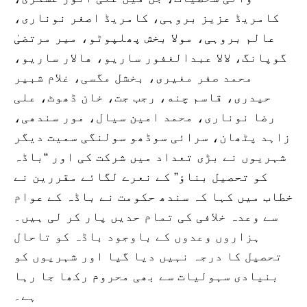
کامریڈ عزیز بروہی، کامریڈ اصغر نوناری،
عالم بروہی، مولا بخش پھلپوٹو، میر مرتضیٰ
گوپانگ، لالا عبدالغفور ساريو، هالار ساريو،
محمد صفر مغيری، بخشل مگسی، غلام شبیر
حیدری، قاسم چنه، رجب جت، خان ڈھوٹ، علی
رضا نوناری، محمد امین سیال، مور سندھی،
زاہد پٹھان، سرائی سوڈھو سولنگی سمیت دیگر
شہریوں نے بڑی تعداد میں شرکت کی اور “باڈہ
کو تحصیل بناؤ” کے نعرے لگائے مقررین نے
خطاب میں کہا کہ سندھ حکومت نے باڈہ کے عوام
سے وعدہ خلافی کی تمام حدیں پار کر لی ہیں۔
ہزاروں وعدوں کے باوجود باڈہ کو تاحال
تحصیل کا درجہ نہیں دیا گیا اور شہریوں کو
بنیادی سہولیات سے بھی محروم رکھا جا رہا
ہے۔