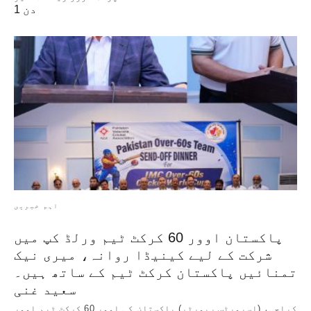
1 دن
اہم خبریں
پاکستان اوور 60 کرکٹ ٹیم ورلڈ کپ میں
شرکت کے لیے کینیڈا روانہ، میری نیک
تمنائیں پاکستان کرکٹ ٹیم کے ساتھ ہیں۔
سعید غنی
کراچی، (اسپورٹس رپورٹر) پاکستان کی اوور 60 کرکٹ ٹیم اوور