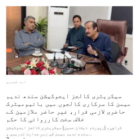
اہم خبریں
سیکریٹری کالجز ایجوکیشن سندھ ندیم
میمن کا سرکاری کالجوں میں بائیومیٹرک
حاضری لازمی قرار، غیر حاضر ملازمین کے
خلاف سخت کارروائی کا حکم
کراچی، (رپورٹ، ذیشان حسین) سیکریٹری کالجز ایجوکیشن
سندھ ندیم میمن کی زیرِ صدارت تدریسی و…