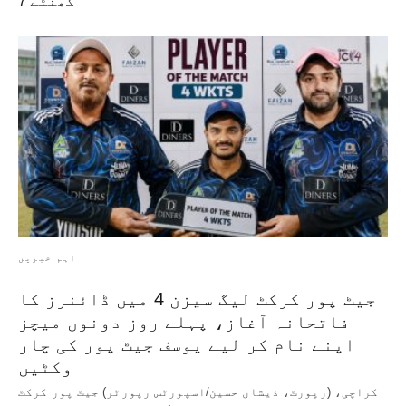
7 گھنٹے
اہم خبریں
جیٹ پور کرکٹ لیگ سیزن 4 میں ڈائنرز کا
فاتحانہ آغاز، پہلے روز دونوں میچز
اپنے نام کر لیے یوسف جیٹ پور کی چار
وکٹیں
کراچی، (رپورٹ، ذیشان حسین/اسپورٹس رپورٹر) جیٹ پور کرکٹ