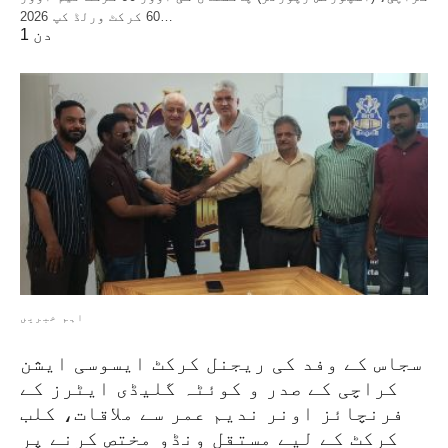
60 کرکٹ ورلڈ کپ 2026…
1 دن
اہم خبریں
سجاس کے وفد کی ریجنل کرکٹ ایسوسی ایشن
کراچی کے صدر و کوئٹہ گلیڈی ایٹرز کے
فرنچائز اونر ندیم عمر سے ملاقات، کلب
کرکٹ کے لیے مستقل ونڈو مختص کرنے پر