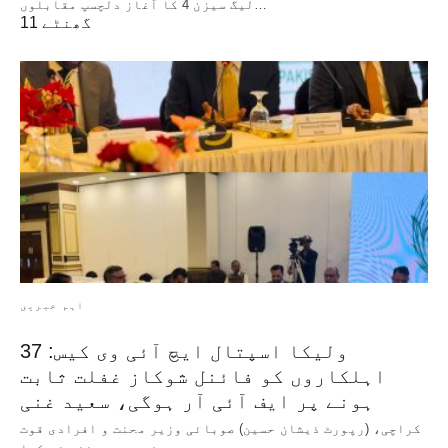
لیگ سیزن 4 کا آغاز دلچسپ مقابلوں…
11 گھنٹے
اہم خبریں
ولیکا اسپتال ایچ آئی وی کیس: 37
اہلکاروں کو فائنل شوکاز غفلت ثابت
ہونے پر ایف آئی آر ہوگی، سعید غنی
کراچی، (رپورٹ ذیشان حسین) صوبائی وزیر محنت و افرادی قوت