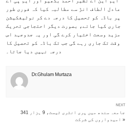
ایم این اے نظیر احمد بگھیو اور ایم پی اے
عادل الطاف انڑ سے مطالبہ کیا کہ فوری طور
پر باڈہ کو تحصیل کا درجہ دے کر نوٹیفکیشن
جاری کیا جائے، بصورت دیگر احتجاجی تحریک
مزید وسعت اختیار کرے گی اور یہ جدوجہد اس
وقت تک جاری رہے گی جب تک باڈہ کو تحصیل کا
درجہ نہیں دیا جاتا۔
Dr.Ghulam Murtaza
NEXT
جامعہ سندھ میں پری انٹری ٹیسٹ، 9 ہزار 341
امیدواروں کی شرکت »