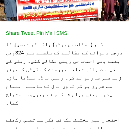
Share
Tweet
Pin
Mail
SMS
باڈہ، (اسٹاف رپورٹر) باڈہ کو تحصیل کا
درجہ دلوانے کے مطالبے کے سلسلے میں 324ویں
ہفتے بھی احتجاجی ریلی نکالی گئی۔ ریلی کی
قیادت باڈہ تعلقہ موومنٹ کے ڈپٹی کنوینر
زیب علی ساريو نے کی۔ ریلی باڈہ میڈیا ہاؤس
سے شروع ہو کر ٹاؤن ہال کے سامنے اختتام
پذیر ہوئی جہاں شرکاء نے بھرپور احتجاج
کیا۔
احتجاج میں مختلف مکاتبِ فکر سے تعلق رکھنے
والی شخصیات، جن میں علی انور عسکری،