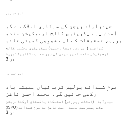
اہم خبریں
حیدرآباد ریجن کی سرکاری املاک سے کم
آمدن پر سیکریٹری کالج ایجوکیشن سندھ
برہم، تحقیقات کے لیے خصوصی کمیٹی قائم
کراچی، (رپورٹ، ذیشان حسین) سیکریٹری محکمہ کالج
ایجوکیشن سندھ ندیم میمن کی زیر صدارت ڈائریکٹوریٹ…
3 دن
اہم خبریں
یومِ شہدائے پولیس قربانیاں ہمیشہ یاد
رکھی جائیں گی، محمد احسن ناغڑ
حیدرآبا، (اسٹاف رپورٹر) استحکام پاکستان آرگنائزیشن
(ISPO) کے چیئرمین محمد احسن ناغڑ نے یومِ شہدائے…
3 دن