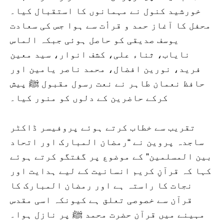
خورشید کنول نے مہمانوں کا استقبال کیا۔
محفل کا آغاز حمد و قرأت سے ہوا جس کی سعادت
یوسف صدیقی کو حاصل ہوئی جبکہ الماس
نایاب، ثناء علی، کشف انوار، سید معین
فرید، نورین افضال، محمد ناصر یامین اور
حافظ نعمان طاہر نے نعت رسول مقبول ﷺ پیش
کرکے حاضرین کے دلوں کو منور کیا۔
تقریب سے خطاب کرتے ہوئے پروفیسر ڈاکٹر
ساجدہ پروین نے “رمضان المبارک اور اتحاد
بین المسلمین” کے موضوع پر گفتگو کرتے ہوئے
کہا کہ قرآنِ کریم انسانیت کے لیے ہدایت اور
نجات کا راستہ ہے اور رمضان المبارک کا
قرآن سے خصوصی تعلق ہے کیونکہ اسی مقدس
مہینے میں قرآن حضرت محمد ﷺ پر نازل ہوا۔