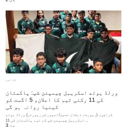
کراچی
ورلڈ یوتھ اسکریبل چیمپئن شپ: پاکستان
کی 11 رکنی ٹیم کا اعلان، 5 اگست کو
کینیا روانہ ہو گی
کراچی، (رپورٹ، ذیشان حسین/اسپورٹس رپورٹر) ورلڈ یوتھ
اسکریبل چیمپئن شپ کے لیے پاکستان کی 11…
3 دن