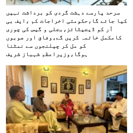
سرحد پارسے دہشت گردی کو برداشت نہیں
کیا جائے گا،حکومتی اخراجات کم ،ایف بی
آر کو ڈیجیٹائز،بجلی و گیس کی چوری
کامکمل خاتمہ کریں گے،وفاق اور صوبوں
کو مل کر چیلنجوں سے نمٹنا
ہوگا،وزیراعظم شہباز شریف