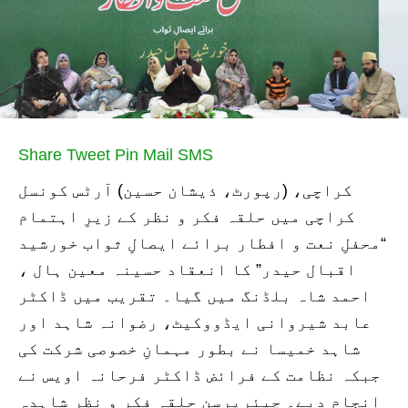
Share
Tweet
Pin
Mail
SMS
کراچی، (رپورٹ، ذیشان حسین) آرٹس کونسل
کراچی میں حلقہ فکر و نظر کے زیرِ اہتمام
“محفلِ نعت و افطار برائے ایصالِ ثواب خورشید
اقبال حیدر” کا انعقاد حسینہ معین ہال ،
احمد شاہ بلڈنگ میں گیا۔ تقریب میں ڈاکٹر
عابد شیروانی ایڈووکیٹ، رضوانہ شاہد اور
شاہد خمیسا نے بطور مہمانِ خصوصی شرکت کی
جبکہ نظامت کے فرائض ڈاکٹر فرحانہ اویس نے
انجام دیے۔ چیئرپرسن حلقہ فکر و نظر شاہدہ