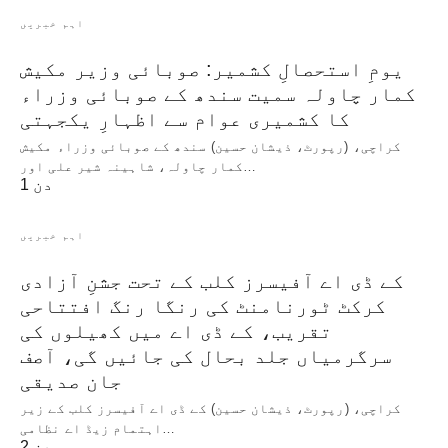
اہم خبریں
یومِ استحصالِ کشمیر: صوبائی وزیر مکیش
کمار چاولہ سمیت سندھ کے صوبائی وزراء
کا کشمیری عوام سے اظہارِ یکجہتی
کراچی، (رپورٹ، ذیشان حسین) سندھ کے صوبائی وزراء مکیش
کمار چاولہ، شاہینہ شیر علی اور…
1 دن
اہم خبریں
کے ڈی اے آفیسرز کلب کے تحت جشنِ آزادی
کرکٹ ٹورنامنٹ کی رنگا رنگ افتتاحی
تقریب، کے ڈی اے میں کھیلوں کی
سرگرمیاں جلد بحال کی جائیں گی، آصف
جان صدیقی
کراچی، (رپورٹ، ذیشان حسین) کے ڈی اے آفیسرز کلب کے زیر
اہتمام زیڈ اے نظامی…
2 دن