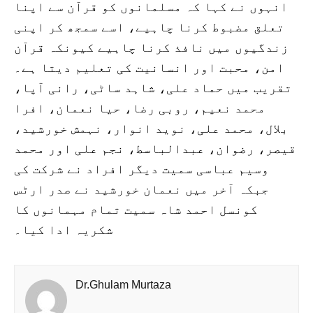
انہوں نے کہا کہ مسلمانوں کو قرآن سے اپنا
تعلق مضبوط کرنا چاہیے، اسے سمجھ کر اپنی
زندگیوں میں نافذ کرنا چاہیے کیونکہ قرآن
امن، محبت اور انسانیت کی تعلیم دیتا ہے۔
تقریب میں حماد علی، شاہد ساٹی، رانی آپا،
محمد نعیم، روبی رضا، حیا نعمان، افرا
بلال، محمد علی، نوید انوار، نہمش خورشید،
قیصر، رضوان، عبدالباسط، نجم علی اور محمد
وسیم عباسی سمیت دیگر افراد نے شرکت کی
جبکہ آخر میں نعمان خورشید نے صدر ارٹس
کونسل احمد شاہ سمیت تمام مہمانوں کا
شکریہ ادا کیا۔
Dr.Ghulam Murtaza