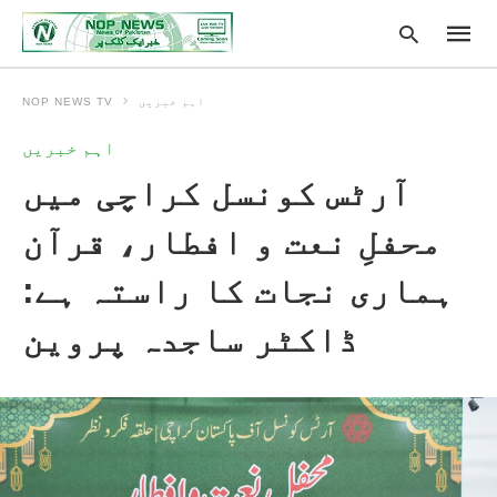
اہم خبریں
NOP NEWS TV
اہم خبریں
Type
آرٹس کونسل کراچی میں
your
searc
query
محفلِ نعت و افطار، قرآن
and
hit
enter:
ہماری نجات کا راستہ ہے:
ڈاکٹر ساجدہ پروین