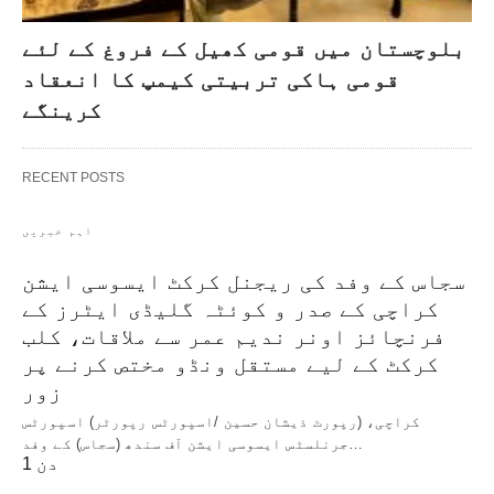
بلوچستان میں قومی کھیل کے فروغ کے لئے
قومی ہاکی تربیتی کیمپ کا انعقاد
کرینگے
RECENT POSTS
اہم خبریں
سجاس کے وفد کی ریجنل کرکٹ ایسوسی ایشن
کراچی کے صدر و کوئٹہ گلیڈی ایٹرز کے
فرنچائز اونر ندیم عمر سے ملاقات، کلب
کرکٹ کے لیے مستقل ونڈو مختص کرنے پر
زور
کراچی، (رپورٹ ذیشان حسین /اسپورٹس رپورٹر) اسپورٹس
جرنلسٹس ایسوسی ایشن آف سندھ (سجاس) کے وفد…
1 دن