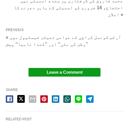
محمد فاروق کی گرفتاری پر سندھ اسمبلی میں
احتجاج، 14 فروری کو اسمبلی کے باہر دھرنے کا
اعلان »
PREVIOUS
« آرٹس کونسل کراچی کے عوامی تھیٹر فیسٹیول میں
’’وطن کی مٹی‘‘ اور ’’کندا نابیا‘‘ پیش
Leave a Comment
SHARE
RELATED POST