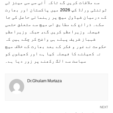
سے ملاقات کریں گے تاکہ آئی سی سی مینز ٹی
ٹوئنٹی ورلڈ کپ 2026 میں پاکستان اور بھارت
کے درمیان شیڈول میچ پر رہنمائی حاصل کی جا
سکے۔ ذرائع کے مطابق اس میچ سے متعلق حتمی
فیصلہ وزیراعظم کریں گے، جبکہ وزیراعظم
شہباز شریف پہلے ہی واضح کر چکے ہیں کہ
حکومت نے غور و فکر کے بعد بھارت کے خلاف میچ
نہ کھیلنے کا فیصلہ کیا ہے اور کھیلوں کو
سیاست سے الگ رکھنے پر زور دیا ہے۔
Dr.Ghulam Murtaza
NEXT