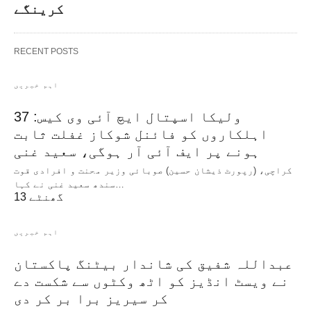
کرینگے
RECENT POSTS
اہم خبریں
ولیکا اسپتال ایچ آئی وی کیس: 37
اہلکاروں کو فائنل شوکاز غفلت ثابت
ہونے پر ایف آئی آر ہوگی، سعید غنی
کراچی، (رپورٹ ذیشان حسین) صوبائی وزیر محنت و افرادی قوت
سندھ سعید غنی نے کہا…
13 گھنٹے
اہم خبریں
عبداللہ شفیق کی شاندار بیٹنگ پاکستان
نے ویسٹ انڈیز کو اٹھ وکٹوں سے شکست دے
کر سیریز برا بر کر دی