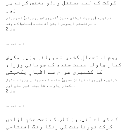
کرکٹ کے لیے مستقل ونڈو مختص کرنے پر
زور
کراچی، (رپورٹ ذیشان حسین /اسپورٹس رپورٹر) اسپورٹس
جرنلسٹس ایسوسی ایشن آف سندھ (سجاس) کے وفد…
2 دن
اہم خبریں
یومِ استحصالِ کشمیر: صوبائی وزیر مکیش
کمار چاولہ سمیت سندھ کے صوبائی وزراء
کا کشمیری عوام سے اظہارِ یکجہتی
کراچی، (رپورٹ، ذیشان حسین) سندھ کے صوبائی وزراء مکیش
کمار چاولہ، شاہینہ شیر علی اور…
2 دن
اہم خبریں
کے ڈی اے آفیسرز کلب کے تحت جشنِ آزادی
کرکٹ ٹورنامنٹ کی رنگا رنگ افتتاحی