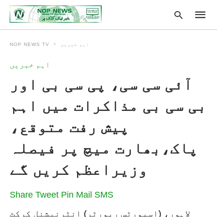
اہم خبریں
NOP NEWS TV
اہم خبریں
Type
آئی سی سی، پی سی بی اور
your
searc
query
بی سی بی مذاکرات میں اہم
and
hit
enter:
پیش رفت متوقع،
پاک،بھارت میچ پر فیصلہ
وزیراعظم کریں گے
Share
Tweet
Pin
Mail
SMS
لاہور، (اسپورٹس رپورٹر) انٹرنیشنل کرکٹ