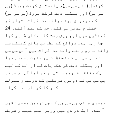
کونسل (آئی سی سی)، پاکستان کرکٹ بورڈ (پی
سی بی) اور بنگلہ دیش کرکٹ بورڈ (بی سی بی)
کے درمیان ہونے والے مذاکرات اتوار کو
اختتام پذیر ہو گئے، جن کے بعد آئندہ 24
گھنٹوں میں اہم پیش رفت کا امکان ظاہر کیا
جا رہا ہے۔ ذرائع کے مطابق پانچ گھنٹے سے
زائد جاری رہنے والے مذاکرات میں آئی سی سی
نے بی سی بی کے تحفظات پر مثبت ردعمل دیا
اور بنگلہ دیش کی شکایات کے ازالے کے لیے
ایک متفقہ فارمولہ تیار کر لیا گیا، جبکہ
پی سی بی نے دونوں فریقین کے درمیان سہولت
کار کا کردار ادا کیا۔
دوسری جانب پی سی بی کے چیئرمین محسن نقوی
آئندہ ایک دو دن میں وزیراعظم شہباز شریف