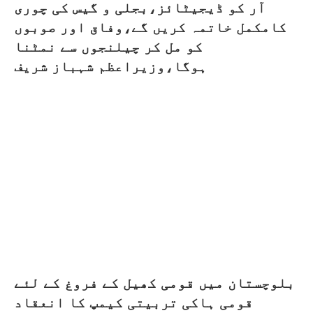
آر کو ڈیجیٹائز،بجلی و گیس کی چوری
کامکمل خاتمہ کریں گے،وفاق اور صوبوں
کو مل کر چیلنجوں سے نمٹنا
ہوگا،وزیراعظم شہباز شریف
بلوچستان میں قومی کھیل کے فروغ کے لئے
قومی ہاکی تربیتی کیمپ کا انعقاد