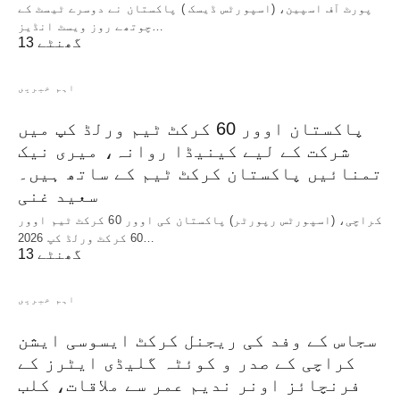
پورٹ آف اسپین، (اسپورٹس ڈیسک ) پاکستان نے دوسرے ٹیسٹ کے
چوتھے روز ویسٹ انڈیز…
13 گھنٹے
اہم خبریں
پاکستان اوور 60 کرکٹ ٹیم ورلڈ کپ میں
شرکت کے لیے کینیڈا روانہ، میری نیک
تمنائیں پاکستان کرکٹ ٹیم کے ساتھ ہیں۔
سعید غنی
کراچی، (اسپورٹس رپورٹر) پاکستان کی اوور 60 کرکٹ ٹیم اوور
60 کرکٹ ورلڈ کپ 2026…
13 گھنٹے
اہم خبریں
سجاس کے وفد کی ریجنل کرکٹ ایسوسی ایشن
کراچی کے صدر و کوئٹہ گلیڈی ایٹرز کے
فرنچائز اونر ندیم عمر سے ملاقات، کلب