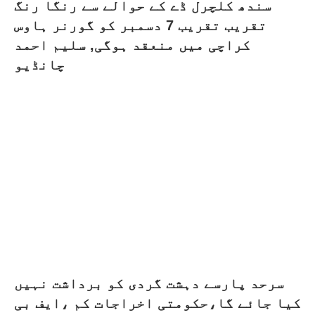
سندھ کلچرل ڈے کے حوالے سے رنگا رنگ
تقریب تقریب 7 دسمبر کو گورنر ہاوس
کراچی میں منعقد ہوگی, سلیم احمد
چانڈیو
سرحد پارسے دہشت گردی کو برداشت نہیں
کیا جائے گا،حکومتی اخراجات کم ،ایف بی