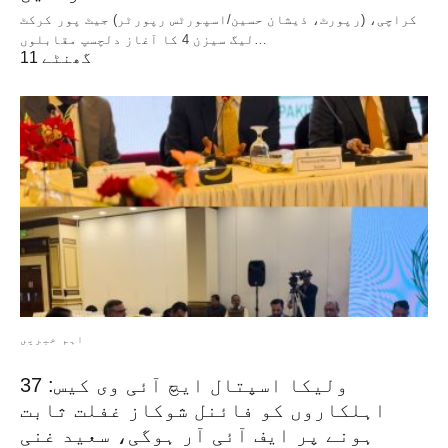
کراچی، (رپورٹ، ذیشان حسین/اسپورٹس رپورٹر) جیٹ پور کرکٹ
لیگ سیزن 4 کا آغاز دلچسپ مقابلوں…
11 گھنٹے
اہم خبریں
ولیکا اسپتال ایچ آئی وی کیس: 37
اہلکاروں کو فائنل شوکاز غفلت ثابت
ہونے پر ایف آئی آر ہوگی، سعید غنی