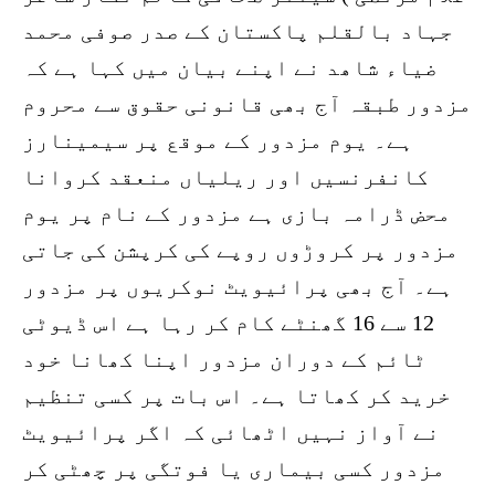
جہاد بالقلم پاکستان کے صدر صوفی محمد
ضیاء شاھد نے اپنے بیان میں کہا ہے کہ
مزدور طبقہ آج بھی قانونی حقوق سے محروم
ہے۔ یوم مزدور کے موقع پر سیمینارز
کانفرنسیں اور ریلیاں منعقد کروانا
محض ڈرامہ بازی ہے مزدور کے نام پر یوم
مزدور پر کروڑوں روپے کی کرپشن کی جاتی
ہے۔ آج بھی پرائیویٹ نوکریوں پر مزدور
12 سے 16 گھنٹے کام کر رہا ہے اس ڈیوٹی
ٹائم کے دوران مزدور اپنا کھانا خود
خرید کر کھاتا ہے۔ اس بات پر کسی تنظیم
نے آواز نہیں اٹھائی کہ اگر پرائیویٹ
مزدور کسی بیماری یا فوتگی پر چھٹی کر