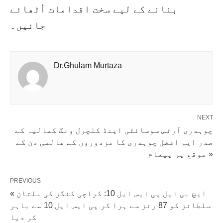
بنانے کے لیے سخت اقدامات اُٹھائے
جائیں۔
Dr.Ghulam Murtaza
NEXT
چوہدری آرٹس سوسائٹی اینڈ کلچرل ونگ کمالیہ کے
صدر ایم افضل چوہدری کا مزدوروں کے عالمی دن کے
موقع پر پیغام »
PREVIOUS
« ایچ بی ایل پی ایس ایل 10: کراچی کنگز کی ملتان
سلطانز کو 87 رنز سے ہرا کر پی ایس ایل 10 سے باہر
کر دیا