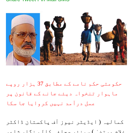
حکومتی حکم نامے کے مطابق 37 ہزار روپے
ماہوار تنخواہ دیئے جانے کے قانون پر
عمل درآمد نہیں کروایا جا سکا
کمالیہ ( ایڈیٹر نیوز آف پاکستان ڈاکٹر
غلام مرتضیٰ ) سینئر صحافی کالم نگار شاعر