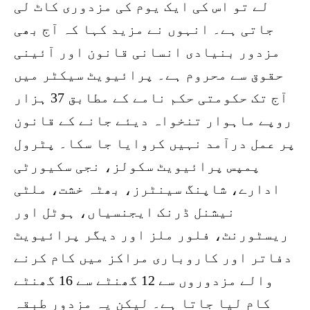
لے تو اس کی ایک یوم کی مزدوری کاٹ لی
جاتی ہے۔ انہوں نے مزید کہا کہ آج بھی
مزدور بنیادی انسانی قانون اور آئینی
حقوق سے محروم ہے۔ پرائیویٹ سیکٹر میں
آج تک حکومتی حکم نامے کے مطابق 37 ہزار
روپے ماہوار تنخواہ دیئے جانے کے قانون
پر عمل درآمد نہیں کروایا جا سکا۔ پٹرول
پمپس پرائیویٹ سکولز، نجی سکیورٹی
ادارے، شاپنگ سینٹرز، بھٹہ خشت، ملٹی
نیشنل ڈرنک ایجنسیاں، ہوٹل اور
ریسٹورنٹ، فلور ملز اور دیگر پرائیویٹ
دفاتر اور کاروباری مراکز میں کام کرنے
والے مزدوروں سے 12 گھنٹے سے 16 گھنٹے
کام لیا جاتا ہے۔ لیکن یہ مزدور طبقہ