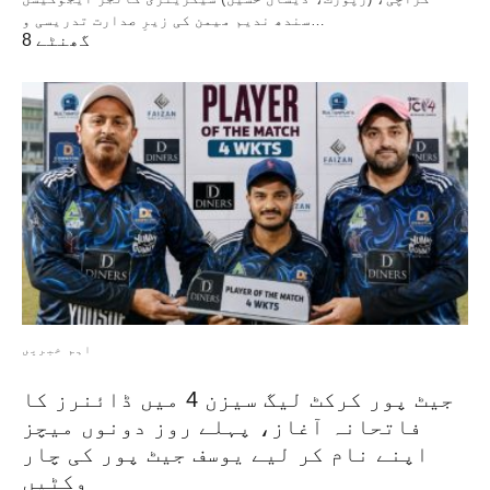
سندھ ندیم میمن کی زیرِ صدارت تدریسی و…
8 گھنٹے
اہم خبریں
جیٹ پور کرکٹ لیگ سیزن 4 میں ڈائنرز کا
فاتحانہ آغاز، پہلے روز دونوں میچز
اپنے نام کر لیے یوسف جیٹ پور کی چار
وکٹیں