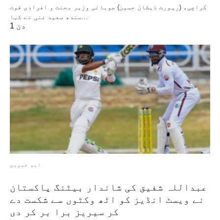
کراچی، (رپورٹ ذیشان حسین) صوبائی وزیر محنت و افرادی قوت
سندھ سعید غنی نے کہا…
1 دن
اہم خبریں
عبداللہ شفیق کی شاندار بیٹنگ پاکستان
نے ویسٹ انڈیز کو اٹھ وکٹوں سے شکست دے
کر سیریز برا بر کر دی