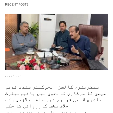
RECENT POSTS
اہم خبریں
سیکریٹری کالجز ایجوکیشن سندھ ندیم
میمن کا سرکاری کالجوں میں بائیومیٹرک
حاضری لازمی قرار، غیر حاضر ملازمین کے
خلاف سخت کارروائی کا حکم
کراچی، (رپورٹ، ذیشان حسین) سیکریٹری کالجز ایجوکیشن