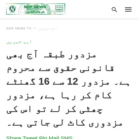
اہم خبریں
NOP NEWS TV
اہم خبریں
Type
مزدور طبقہ آج بھی
your
searc
query
قانونی حقوق سے محروم
and
hit
enter:
ہے۔ مزدور 12 سے 16 گھنٹے
کام کر رہا ہے، مزدور
چھٹی کر لے تو اس کی
مزدوری کاٹ لی جاتی ہے۔
Share
Tweet
Pin
Mail
SMS