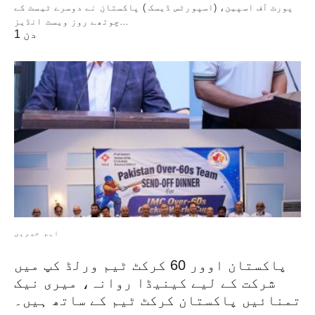
پورٹ آف اسپین، (اسپورٹس ڈیسک ) پاکستان نے دوسرے ٹیسٹ کے
چوتھے روز ویسٹ انڈیز…
1 دن
اہم خبریں
پاکستان اوور 60 کرکٹ ٹیم ورلڈ کپ میں
شرکت کے لیے کینیڈا روانہ، میری نیک
تمنائیں پاکستان کرکٹ ٹیم کے ساتھ ہیں۔