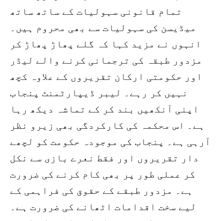
تمام قانونی سہولیات کے ساتھ ساتھ
میڈیسن کی سہولیات سے بھی محروم ہیں۔
انہوں نے مزید کہا کہ گلے پھاڑ پھاڑ کر
مزدور طبقہ کی ترجمانی کرنے والے لیڈر
اور حکومتی ارکان تقریروں کے علاوہ کچھ
نہیں کر رہے۔ لیبر ڈیپارٹمنٹ پنجاب
اپنی آنکھیں بند کر کے تماشہ دیکھ رہا
ہے۔ اس محکمہ کی کارکردگی بھی زیرو نظر
آرہی ہے۔ پنجاب کی موجودہ حکومت کو لچھے
دار تقریروں اور فقط نعرے بازی سے نکل
کر عملی طور پر بھی کام کرنے کی ضرورت
ہے۔ مزدور طبقے کے حقوق کی فراہمی کے
لیے سخت اقدامات اٹھانے کی ضرورت ہے۔