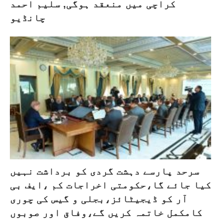
کراچی میں منعقد ہوگی, سلیم احمد
چانڈیو
سرحد پارسے دہشت گردی کو برداشت نہیں
کیا جائے گا،حکومتی اخراجات کم ،ایف بی
آر کو ڈیجیٹائز،بجلی و گیس کی چوری
کامکمل خاتمہ کریں گے،وفاق اور صوبوں