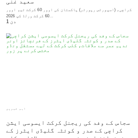
سعید غنی
کراچی، (اسپورٹس رپورٹر) پاکستان کی اوور 60 کرکٹ ٹیم اوور
60 کرکٹ ورلڈ کپ 2026…
1 دن
اہم خبریں
سجاس کے وفد کی ریجنل کرکٹ ایسوسی ایشن
کراچی کے صدر و کوئٹہ گلیڈی ایٹرز کے
فرنچائز اونر ندیم عمر سے ملاقات، کلب