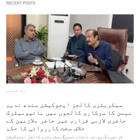
RECENT POSTS
اہم خبریں
سیکریٹری کالجز ایجوکیشن سندھ ندیم
میمن کا سرکاری کالجوں میں بائیومیٹرک
حاضری لازمی قرار، غیر حاضر ملازمین کے
خلاف سخت کارروائی کا حکم
کراچی، (رپورٹ، ذیشان حسین) سیکریٹری کالجز ایجوکیشن