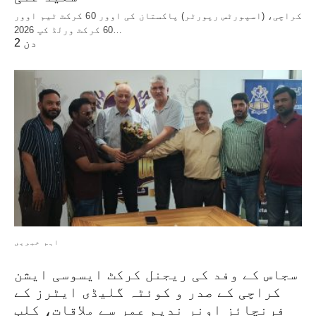
کراچی، (اسپورٹس رپورٹر) پاکستان کی اوور 60 کرکٹ ٹیم اوور
60 کرکٹ ورلڈ کپ 2026…
2 دن
اہم خبریں
سجاس کے وفد کی ریجنل کرکٹ ایسوسی ایشن
کراچی کے صدر و کوئٹہ گلیڈی ایٹرز کے
فرنچائز اونر ندیم عمر سے ملاقات، کلب