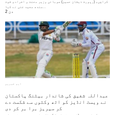
کراچی، (رپورٹ ذیشان حسین) صوبائی وزیر محنت و افرادی قوت
سندھ سعید غنی نے کہا…
2 دن
اہم خبریں
عبداللہ شفیق کی شاندار بیٹنگ پاکستان
نے ویسٹ انڈیز کو اٹھ وکٹوں سے شکست دے
کر سیریز برا بر کر دی