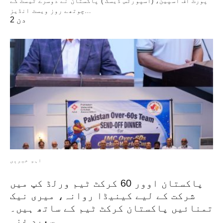
پورٹ آف اسپین، (اسپورٹس ڈیسک ) پاکستان نے دوسرے ٹیسٹ کے
چوتھے روز ویسٹ انڈیز…
2 دن
اہم خبریں
پاکستان اوور 60 کرکٹ ٹیم ورلڈ کپ میں
شرکت کے لیے کینیڈا روانہ، میری نیک
تمنائیں پاکستان کرکٹ ٹیم کے ساتھ ہیں۔
سعید غنی