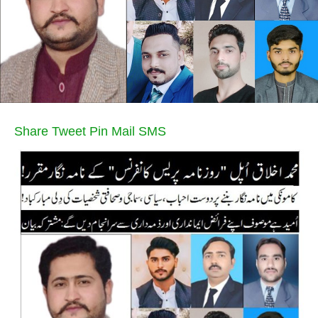
Share
Tweet
Pin
Mail
SMS