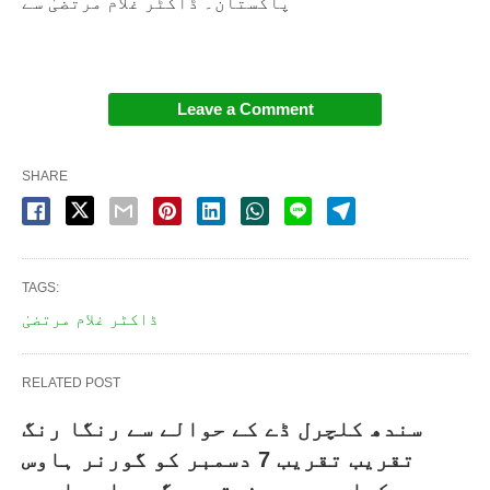
پاکستان۔ ڈاکٹر غلام مرتضیٰ سے
Leave a Comment
SHARE
TAGS:
ڈاکٹر غلام مرتضیٰ
RELATED POST
سندھ کلچرل ڈے کے حوالے سے رنگا رنگ
تقریب تقریب 7 دسمبر کو گورنر ہاوس
کراچی میں منعقد ہوگی, سلیم احمد