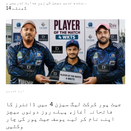
سندھ ندیم میمن کی زیرِ صدارت تدریسی و…
14 گھنٹے
اہم خبریں
جیٹ پور کرکٹ لیگ سیزن 4 میں ڈائنرز کا
فاتحانہ آغاز، پہلے روز دونوں میچز
اپنے نام کر لیے یوسف جیٹ پور کی چار
وکٹیں