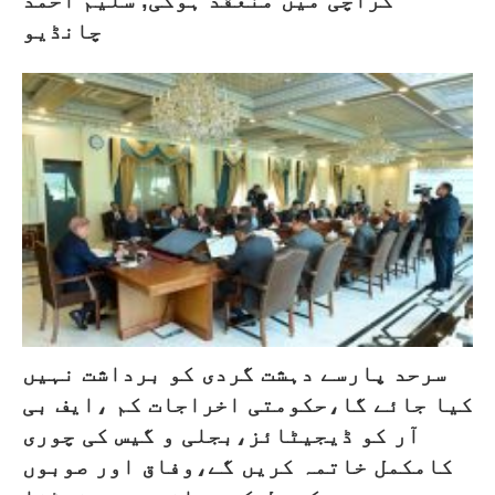
چانڈیو
سرحد پارسے دہشت گردی کو برداشت نہیں
کیا جائے گا،حکومتی اخراجات کم ،ایف بی
آر کو ڈیجیٹائز،بجلی و گیس کی چوری
کامکمل خاتمہ کریں گے،وفاق اور صوبوں