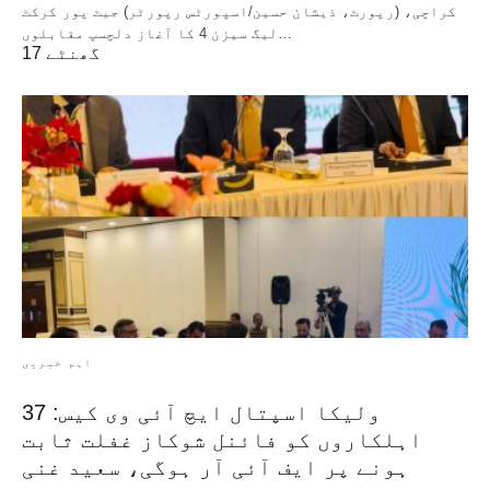
کراچی، (رپورٹ، ذیشان حسین/اسپورٹس رپورٹر) جیٹ پور کرکٹ
لیگ سیزن 4 کا آغاز دلچسپ مقابلوں…
17 گھنٹے
اہم خبریں
ولیکا اسپتال ایچ آئی وی کیس: 37
اہلکاروں کو فائنل شوکاز غفلت ثابت
ہونے پر ایف آئی آر ہوگی، سعید غنی