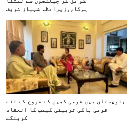
کو مل کر چیلنجوں سے نمٹنا
ہوگا،وزیراعظم شہباز شریف
بلوچستان میں قومی کھیل کے فروغ کے لئے
قومی ہاکی تربیتی کیمپ کا انعقاد
کرینگے