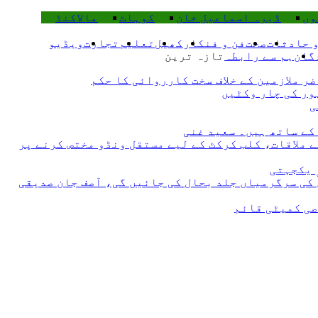
وں
ڈیرہ اسماعیل خان
کوہاٹ
مالاکنڈ
 حادثات
صحت
فن و فنکار
کھیل
تعلیم
تجارت
ویڈیو
گان
ہم سے رابطہ
تازہ ترین
 ملازمین کے خلاف سخت کارروائی کا حکم
 ملاقات، کلب کرکٹ کے لیے مستقل ونڈو مختص کرنے پر
 یکجہتی
 کی سرگرمیاں جلد بحال کی جائیں گی، آصف جان صدیقی
صی کمیٹی قائم