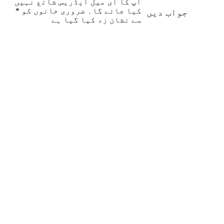
آپ کا ای میل ایڈریس شائع نہیں
کیا جائے گا۔
ضروری خانوں کو
*
جواب دیں
سے نشان زد کیا گیا ہے