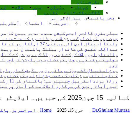
بلوچستان
کوئٹہ
مکران
سبی
قلات
ژو
گلگت بلتستان
کشیمر
فخر پاکستان
بین الاقوامی
افریقہ
ایشیا
آسٹریلی
سیکریٹری کالجز ایجوکیشن سندھ ندیم میمن کا سرکا
جیٹ پور کرکٹ لیگ سیزن 4 میں ڈائنرز کا فاتحانہ آغاز، پہلے روز دونوں میچز اپنے نام کر لیے یوسف جیٹ پور کی چار وکٹیں
ولیکا اسپتال ایچ آئی وی کیس: 37 اہلکاروں کو فائنل شوکاز غفلت ثابت ہونے پر ایف آئی آر ہوگی، سعید غنی
عبداللہ شفیق کی شاندار بیٹنگ پاکستان نے ویسٹ ا
پاکستان اوور 60 کرکٹ ٹیم ورلڈ کپ میں شرکت کے لیے کینیڈا روانہ، میری نیک تمنائیں پاکستان کرکٹ ٹیم کے ساتھ ہیں۔ سعید غنی
سجاس کے وفد کی ریجنل کرکٹ ایسوسی ایشن کراچی کے
زور
یومِ استحصالِ کشمیر: صوبائی وزیر مکیش کمار چاول
کے ڈی اے آفیسرز کلب کے تحت جشنِ آزادی کرکٹ ٹور
ورلڈ یوتھ اسکریبل چیمپئن شپ: پاکستان کی 11 رکنی ٹیم کا اعلان، 5 اگست کو کینیا روانہ ہو گی
حیدرآباد ریجن کی سرکاری املاک سے کم آمدن پر سی
کمالیہ 15 جون2025 کی خبریں۔ ایڈیٹر نیوز آف پاکستان۔ ڈاکٹر غلام مرتضیٰ سے
Dr.Ghulam Murtaza
جون 15, 2025
Home
,
اہم خبریں
,
پاکس