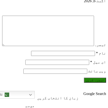
اگست 6, 2026
تبصرہ
نام
*
ای میل
*
ویب‌ سائٹ
Google Search
Urdu
زبان کا انتخاب کریں
موسم