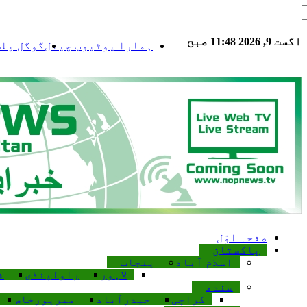
اگست 9, 2026 11:48 صبح
ہمارا یوٹیوب چینل
گوگل پلس
صفحہ اوّل
پاکستان
اسلام آباد
پنجاب
لاہور
راولپنڈی
ف
سندھ
کراچی
حیدرآباد
میرپورخاص