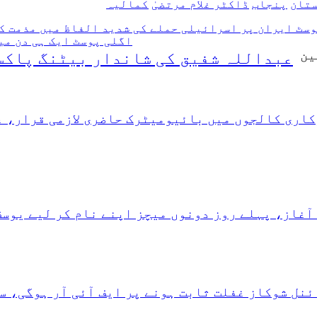
تان
پنجاب
ڈاکٹر غلام مرتضیٰ
کمالیہ
وسٹ
ایران پر اسرائیلی حملے کی شدید الفاظ میں مذمت کر
اگلی پوسٹ
ایک ہی دن می
ین
عبداللہ شفیق کی شاندار بیٹنگ پاکس
ری کالجوں میں بائیومیٹرک حاضری لازمی قرار، غی