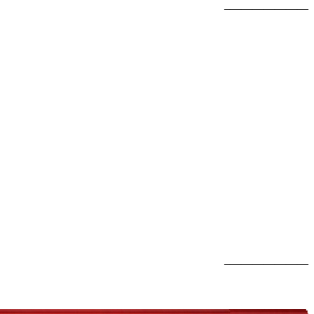
———————–
———————–