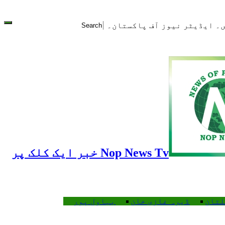
ن2025 کی خبریں۔ ایڈیٹر نیوز آف پاکستان۔
Nop News Tv خبر ایک کلک پر
لتان
ڈیرہ غازی خان
بہاول پور