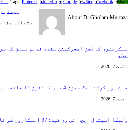
Share
Facebook
Twitter
Google +
LinkedIn
Pinterest
Tags
پاکس
پچھلی پ
About Dr.Ghulam Murtaza
متعلقہ مضام
سیکریٹری کالجز ایجوکیشن سندھ ندیم میمن کا سرکا
حکم
اگست 7, 2026
جیٹ پور کرکٹ لیگ سیزن 4 میں ڈائنرز کا فاتحانہ آغاز، پہلے روز دونوں میچز اپنے نام کر لیے یوسف جیٹ پور کی چار وکٹیں
اگست 7, 2026
ولیکا اسپتال ایچ آئی وی کیس: 37 اہلکاروں کو فائنل شوکاز غفلت ثابت ہونے پر ایف آئی آر ہوگی، سعید غنی