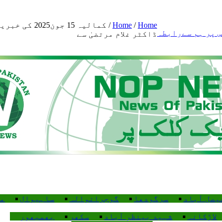
Home
/
Home
/
کمالیہ 15 جو
 پر ہم سےرابطہ
ڈاکٹر غلام مرتضیٰ سے
یصل آباد
سرگودھا
گوجرانوالہ
ساہیوال
م
لاڑکانہ
شہید بینظر آباد
سکھر
بھمبھور