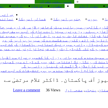
خیبر پختونخواں
ب
نصیرآباد
پشاور
مردان
ہزارہ
بن
جرائم و
ا
یورپ
جنوبی امریکا
شمالی امریکا
نمائند
ری کالجوں میں بائیومیٹرک حاضری لازمی قرار، غیر حاضر
نڈیز کو اٹھ وکٹوں سے شکست دے کر سیریز برا بر کر دی
 صدر و کوئٹہ گلیڈی ایٹرز کے فرنچائز اونر ندیم عمر سے
ہ سمیت سندھ کے صوبائی وزراء کا کشمیری عوام سے اظہارِ
نامنٹ کی رنگا رنگ افتتاحی تقریب، کے ڈی اے میں کھیلوں
کریٹری کالج ایجوکیشن سندھ برہم، تحقیقات کے لیے خصو
تان
,
پنجاب
,
صفحہ اول
36 Views
Leave a comment