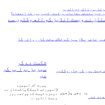
تا ہوں : اکرام الدین
ں تین مختلف مقامات پر کھلی کچہریوں کا انعقاد!
تان نے ویسٹ انڈیز کو اٹھ وکٹوں سے
ر حاضر ملازمین کے خلاف سخت کارروائی کا
شکست دے کر
سیریز برا بر کر
دی
پورٹ آف اسپین،
(اسپورٹس ڈیسک ) پاکستان نے
یہ بھی پڑھیں
دوسرے ٹیسٹ کے چوتھے روز
ویسٹ انڈیز …