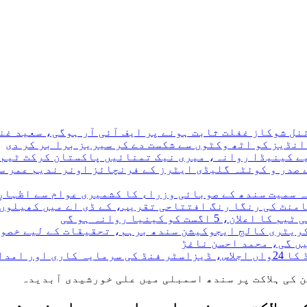
نڈیز کو اٹھ وکٹوں سے شکست دے کر سیریز برا بر کر دی
 صدر و کوئٹہ گلیڈی ایٹرز کے فرنچائز اونر ندیم عمر سے
ہ سمیت سندھ کے صوبائی وزراء کا کشمیری عوام سے اظہارِ
نامنٹ کی رنگا رنگ افتتاحی تقریب، کے ڈی اے میں کھیلوں
کریٹری کالج ایجوکیشن سندھ برہم، تحقیقات کے لیے خصو
ں گی، محمد احسن ناغڑ
 کی منظوری
 کی ہلاکت پر سندھ اسمبلی میں علی خورشیدی آبدیدہ