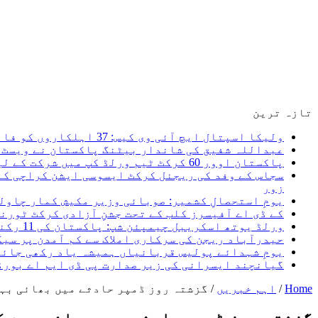
تازہ ترین
ولیکا اسپتال ایچ آئی وی کیس: 37 اہلکاروں کو فائنل شوکاز غفلت ثابت ہونے پر ایف آئی آر ہوگی، سعید غنی
عبداللہ شفیق کی شاندار بیٹنگ پاکستان نے ویسٹ ا
پاکستان اوور 60 کرکٹ ٹیم ورلڈ کپ میں شرکت کے لیے کینیڈا روانہ، میری نیک تمنائیں پاکستان کرکٹ ٹیم کے ساتھ ہیں۔ سعید غنی
سجاس کے وفد کی ریجنل کرکٹ ایسوسی ایشن کراچی کے
زور
یومِ استحصالِ کشمیر: صوبائی وزیر مکیش کمار چاول
کے ڈی اے آفیسرز کلب کے تحت جشنِ آزادی کرکٹ ٹور
ورلڈ یوتھ اسکریبل چیمپئن شپ: پاکستان کی 11 رکنی ٹیم کا اعلان، 5 اگست کو کینیا روانہ ہو گی
حیدرآباد ریجن کی سرکاری املاک سے کم آمدن پر سی
یومِ شہدائے پولیس قربانیاں ہمیشہ یاد رکھی جائی
گیانچند ایسرانی کی زیر صدارت پی ڈی ایم اے بورڈ کا 24واں اجلاس، ڈیزاسٹر فنڈ کی سرمایہ کاری اور امدادی نظام مزید مؤثر بنانے
Home
/
اہم خبریں
/
گزشتہ روز ڈمپر حادثے میں بھائی بہن