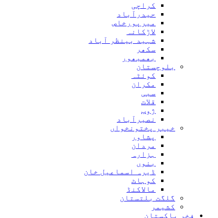
کراچی
حیدرآباد
میرپورخاص
لاڑکانہ
شہید بینظر آباد
سکھر
بھمبھور
بلوچستان
کوئٹہ
مکران
سبی
قلات
ژوب
نصیرآباد
خیبر پختونخواں
پشاور
مردان
ہزارہ
بنوں
ڈیرہ اسماعیل خان
کوہاٹ
مالاکنڈ
گلگت بلتستان
کشیمر
فخر پاکستان