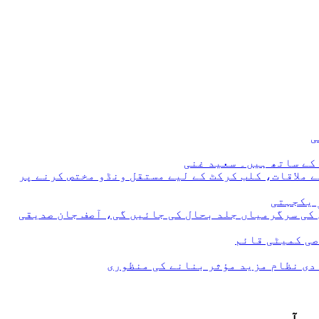
 ملاقات، کلب کرکٹ کے لیے مستقل ونڈو مختص کرنے پر
 یکجہتی
 کی سرگرمیاں جلد بحال کی جائیں گی، آصف جان صدیقی
صی کمیٹی قائم