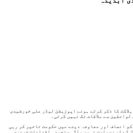
دی آبدیدہ
ہلاکت کا ذکر کرتے ہوئے اپوزیشن لیڈر علی خورشیدی
لواحقین سے ملاقات تک نہیں کرتی۔
کو انصاف اور معاوضہ دینے میں حکومت تاخیر کر رہی
ل کے لیے سیاست نہیں بلکہ سنجیدہ اقدامات ضروری