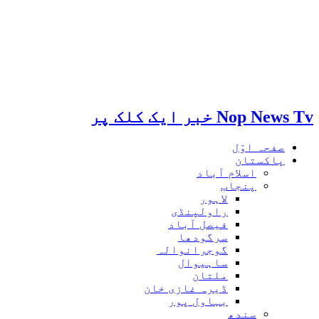
Nop News Tv خبر ایک کلک پر
صفحہ اوّل
پاکستان
اسلام آباد
پنجاب
لاہور
راولپنڈی
فیصل آباد
سرگودھا
گوجرانوالہ
ساہیوال
ملتان
ڈیرہ غازی خان
بہاول پور
سندھ