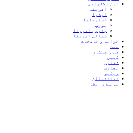
بین الاقوامی
افریقہ
ایشیا
آسٹریلیا
یورپ
جنوبی امریکا
شمالی امریکا
جرائم و حادثات
صحت
فن و فنکار
کھیل
تعلیم
تجارت
ویڈیو
نمائندگان
ہم سے رابطہ