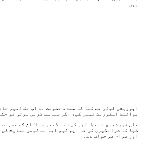
ہیں۔
پوائنٹ اسکورنگ نہیں کی، اگر سیاست کرنی ہوتی تو حکوم
علی خورشیدی نے مطالبہ کیا کہ ڈمپر مالکان کو کسی قسم
کہا کہ شرانگیزی کی نہ ایم کیو ایم نے کبھی حمایت کی 
اور عوام کو جواب دے۔