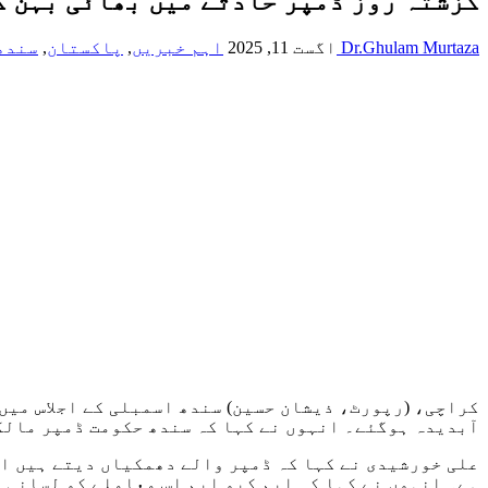
گزشتہ روز ڈمپر حادثے میں بھائی بہن ک
Dr.Ghulam Murtaza
اگست 11, 2025
اہم خبریں
,
پاکستان
,
سندھ
کراچی، (رپورٹ، ذیشان حسین) سندھ اسمبلی کے اجلاس میں
آبدیدہ ہوگئے۔ انہوں نے کہا کہ سندھ حکومت ڈمپر مالکا
علی خورشیدی نے کہا کہ ڈمپر والے دھمکیاں دیتے ہیں ا
ہے۔ انہوں نے کہا کہ ایم کیو ایم اس معاملے کو لسانی 