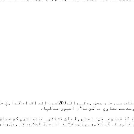
اپوزیشن لیڈر نے کہا کہ سندھ حکومت نے اب تک ڈمپر حا
ت سے تعاون نہ کرتے‘‘، انہوں نے کہا۔
 کا معاوضہ دینے سے پہلے ان متاثرہ خاندانوں کو معاوض
ہے اور نہ کرے گی، یہاں مختلف اللسان لوگ بستے ہیں، او