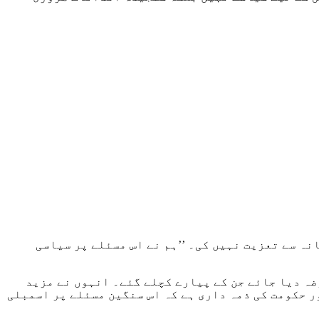
دثات میں جاں بحق ہونے والے 200 سے زائد افراد کے اہلِ خانہ سے تعزیت نہیں کی۔ ’’ہم نے اس مسئلے پر سیاسی
ہ دیا جائے جن کے پیارے کچلے گئے۔ انہوں نے مزید
ر حکومت کی ذمہ داری ہے کہ اس سنگین مسئلے پر اسمبلی