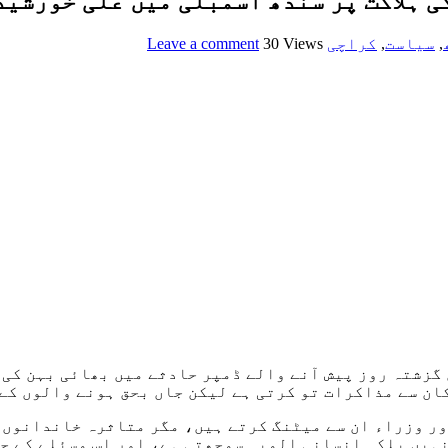
ی ہلاکت پر سندھ اسمبلی میں علی خورشی
,
سیاست
,
کراچی
30 Views
Leave a comment
 گزشتہ روز پیش آنے والے ڈمپر حادثے میں بھائی بہن کی 
ن سے مذاکرات تو کرتی ہے لیکن جاں بحق ہونے والوں کے 
ور وزراء ان سے میٹنگ کرتے ہیں، مگر متاثرہ خاندانوں 
نہیں بلکہ انسانی المیہ سمجھتی ہے، اور اس مسئلے کے ح