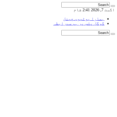
اگست 7, 2026 2:41 شام
ہمارا یوٹیوب چینل
گوگل پلس پر ہم سےرابطہ