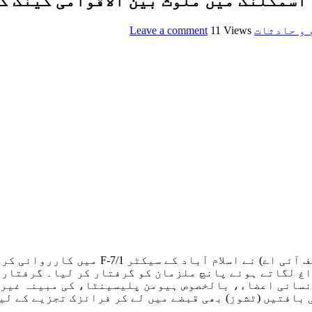
 اسمگلنگ میں ملوث بین الاقوامی گینگ گ
 و حادثات
11 Views
Leave a comment
اسلام آباد، (اسٹاف رپورٹر) وفاقی تحقیق
اغ لگاتے ہوئے پانچ ملزمان کو گرفتار کر لیا۔ گرفتار 
نسانی اعضاء، بالخصوص ہیومن پلیسینٹا، کی مبینہ غیر ق
بافتیں (ٹشوز) بھی قبضے میں لے کر فرانزک تجزیے کے لی