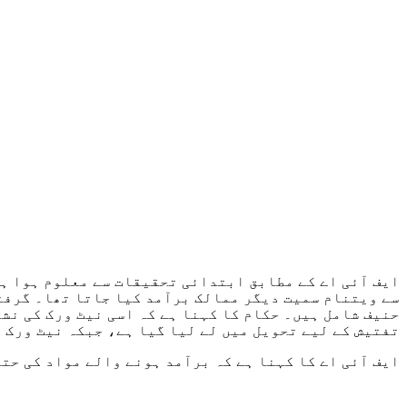
ایف آئی اے کے مطابق ابتدائی تحقیقات سے معلوم ہوا ہے
سے ویتنام سمیت دیگر ممالک برآمد کیا جاتا تھا۔ گرفت
تفتیش کے لیے تحویل میں لے لیا گیا ہے، جبکہ نیٹ ورک 
ایف آئی اے کا کہنا ہے کہ برآمد ہونے والے مواد کی حت