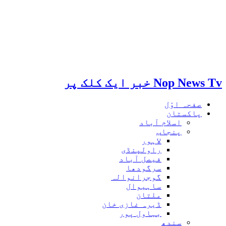
Nop News Tv خبر ایک کلک پر
صفحہ اوّل
پاکستان
اسلام آباد
پنجاب
لاہور
راولپنڈی
فیصل آباد
سرگودھا
گوجرانوالہ
ساہیوال
ملتان
ڈیرہ غازی خان
بہاول پور
سندھ