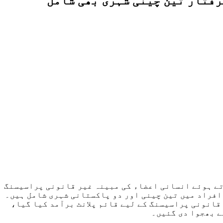
رفتار تین چینی شہری بھی شامل
اتی ادارے (ایف آئی اے) نے اسلام آباد کے سیکٹر F-7/1 میں کارروائی کرتے ہوئے انسانی اعضاء کی مبینہ غیر قانونی پراسیسنگ
افراد میں تین چینی اور دو پاکستانی شہری شامل ہیں۔
انونی پراسیسنگ کے لیے قائم پلانٹ برآمد کیا گیا،
ے بھجوا دی گئیں۔