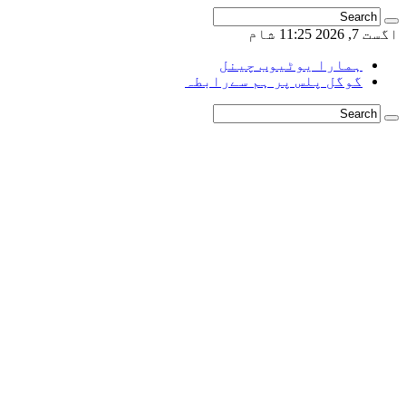
اگست 7, 2026 11:25 شام
ہمارا یوٹیوب چینل
گوگل پلس پر ہم سےرابطہ