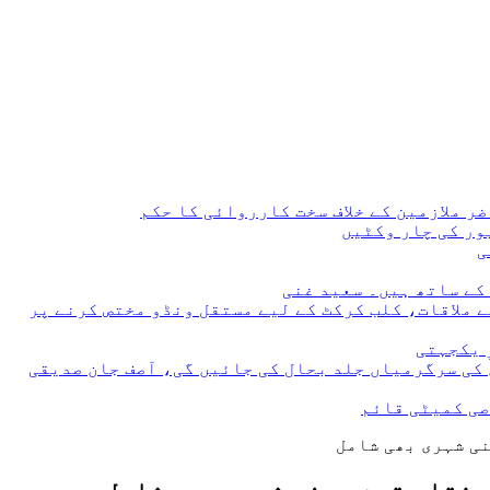
 ملازمین کے خلاف سخت کارروائی کا حکم
 ملاقات، کلب کرکٹ کے لیے مستقل ونڈو مختص کرنے پر
 یکجہتی
 کی سرگرمیاں جلد بحال کی جائیں گی، آصف جان صدیقی
صی کمیٹی قائم
نی شہری بھی شامل