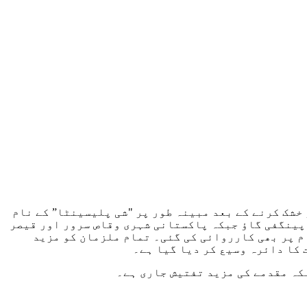
خشک کرنے کے بعد مبینہ طور پر "شی پلیسینٹا” کے نام
پینگفی گاؤ جبکہ پاکستانی شہری وقاص سرور اور قیصر
کی نشاندہی پر اسلام آباد کے سیکٹر E-11 میں واقع ایک اور مقام پر بھی کارروائی کی گئی۔ تمام ملزمان کو مزید
 کا دائرہ وسیع کر دیا گیا ہے۔
کہ مقدمے کی مزید تفتیش جاری ہے۔