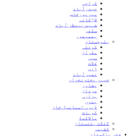
کراچی
حیدرآباد
میرپورخاص
لاڑکانہ
شہید بینظر آباد
سکھر
بھمبھور
بلوچستان
کوئٹہ
مکران
سبی
قلات
ژوب
نصیرآباد
خیبر پختونخواں
پشاور
مردان
ہزارہ
بنوں
ڈیرہ اسماعیل خان
کوہاٹ
مالاکنڈ
گلگت بلتستان
کشیمر
فخر پاکستان