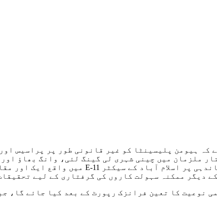
 کہ ہیومن پلیسینٹا کو غیر قانونی طور پر پراسیس اور 
ار ملزمان میں چینی شہری لی گینگ لئی، وانگ بھاؤ اور 
حنیف شامل ہیں۔ حکام کا کہنا ہے کہ اسی نیٹ ورک 
کے دیگر ممکنہ سہولت کاروں کی گرفتاری کے لیے تحقیقات
می نوعیت کا تعین فرانزک رپورٹ کے بعد کیا جائے گا، جب