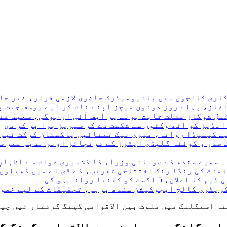
ری کالجوں میں بائیومیٹرک حاضری لازمی قرار، غیر حاضر
نڈیز کو اٹھ وکٹوں سے شکست دے کر سیریز برا بر کر دی
 صدر و کوئٹہ گلیڈی ایٹرز کے فرنچائز اونر ندیم عمر سے
ہ سمیت سندھ کے صوبائی وزراء کا کشمیری عوام سے اظہارِ
نامنٹ کی رنگا رنگ افتتاحی تقریب، کے ڈی اے میں کھیلوں
کریٹری کالج ایجوکیشن سندھ برہم، تحقیقات کے لیے خصو
نہ اسمگلنگ میں ملوث بین الاقوامی گینگ گرفتار تین چی