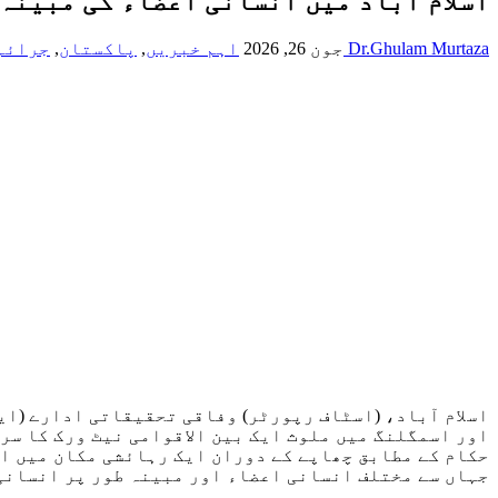
اسلام اباد میں انسانی اعضاء کی مبینہ
Dr.Ghulam Murtaza
جون 26, 2026
اہم خبریں
,
پاکستان
,
جرائم
اور اسمگلنگ میں ملوث ایک بین الاقوامی نیٹ ورک کا سر
حکام کے مطابق چھاپے کے دوران ایک رہائشی مکان میں ا
جہاں سے مختلف انسانی اعضاء اور مبینہ طور پر انسانی 