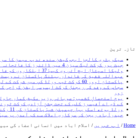
تازہ ترین
سیکریٹری کالجز ایجوکیشن سندھ ندیم میمن کا سرکا
جیٹ پور کرکٹ لیگ سیزن 4 میں ڈائنرز کا فاتحانہ آغاز، پہلے روز دونوں میچز اپنے نام کر لیے یوسف جیٹ پور کی چار وکٹیں
ولیکا اسپتال ایچ آئی وی کیس: 37 اہلکاروں کو فائنل شوکاز غفلت ثابت ہونے پر ایف آئی آر ہوگی، سعید غنی
عبداللہ شفیق کی شاندار بیٹنگ پاکستان نے ویسٹ ا
پاکستان اوور 60 کرکٹ ٹیم ورلڈ کپ میں شرکت کے لیے کینیڈا روانہ، میری نیک تمنائیں پاکستان کرکٹ ٹیم کے ساتھ ہیں۔ سعید غنی
سجاس کے وفد کی ریجنل کرکٹ ایسوسی ایشن کراچی کے
زور
یومِ استحصالِ کشمیر: صوبائی وزیر مکیش کمار چاول
کے ڈی اے آفیسرز کلب کے تحت جشنِ آزادی کرکٹ ٹور
ورلڈ یوتھ اسکریبل چیمپئن شپ: پاکستان کی 11 رکنی ٹیم کا اعلان، 5 اگست کو کینیا روانہ ہو گی
حیدرآباد ریجن کی سرکاری املاک سے کم آمدن پر سی
Home
/
اہم خبریں
/
اسلام اباد میں انسانی اعضاء کی مبی