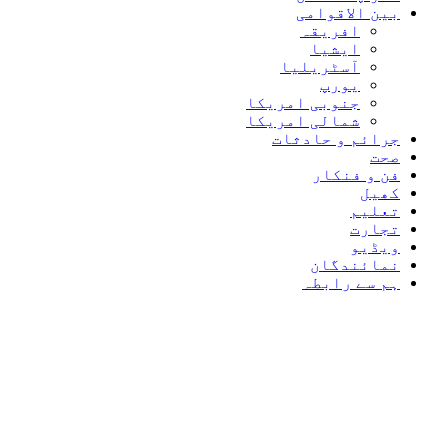
بین الاقوامی
افریقہ
ایشیا
آسٹریلیا
یورپ
جنوبی امریکا
شمالی امریکا
جرائم و حادثات
صحت
فن و فنکار
کھیل
تعلیم
تجارت
ویڈیو
نمائندگان
ہم سے رابطہ